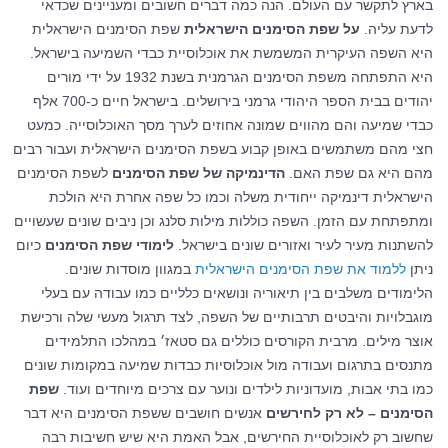
בארץ לתקשר עם העולם. הנה כמה דברים חשובים ומעניינים שכדאי
לדעת עליה.
על שפת הסימנים הישראלית
שפת הסימנים הישראלית
היא השפה העיקרית המשמשת את אוכלוסיית כבדי השמיעה בישראל.
היא התפתחה משפת הסימנים הגרמנית בשנת 1932 על ידי מורים
יהודים בבית הספר היהודי גרמני בירושלים. בישראל חיים כ-700 אלף
כבדי שמיעה והם מהווים שמונה אחוזים לערך מסך האוכלוסייה. כמעט
חצי מהם משתמשים באופן קבוע בשפת הסימנים הישראלית ועבור רבים
מהם היא גם שפת האם.
הדינמיקה של שפת הסימנים
לשפת הסימנים
הישראלית דינמיקה ייחודית משלה וכמו כל שפה אחרת היא הולכת
ומתפתחת עם הזמן. השפה כוללות מילות סלנג וכן ניבים שונים שעשויים
להשתנות מעיר לעיר ואזורים שונים בישראל.
לימודי שפת הסימנים
כיום
ניתן
ללמוד את שפת הסימנים הישראלית
במגוון מוסדות שונים.
הלימודים משלבים בין תיאוריה ונושאים כלליים כמו עבודה עם בעלי
מוגבלויות והיבטים תרבותיים של השפה, לצד תרגול מעשי שלה ורכישת
אוצר מילים. מרבית הקורסים כוללים גם סטאז׳ במהלכו התלמידים
מתנסים בתרגום ועבודה מול אוכלוסיות כבדות שמיעה במקומות שונים
כמו בתי אבות, מועדוניות לילדים ונוער עם צרכים מיוחדים ועוד.
שפת
הסימנים – לא רק לחירשים
אנשים חושבים ששפת הסימנים היא דבר
שחשוב רק לאוכלוסיית החירשים, אבל האמת היא שיש חשיבות רבה