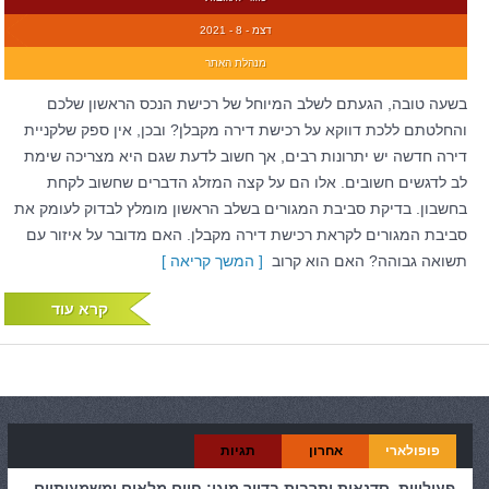
דצמ - 8 - 2021
מנהלת האתר
בשעה טובה, הגעתם לשלב המיוחל של רכישת הנכס הראשון שלכם
והחלטתם ללכת דווקא על רכישת דירה מקבלן? ובכן, אין ספק שלקניית
דירה חדשה יש יתרונות רבים, אך חשוב לדעת שגם היא מצריכה שימת
לב לדגשים חשובים. אלו הם על קצה המזלג הדברים שחשוב לקחת
בחשבון. בדיקת סביבת המגורים בשלב הראשון מומלץ לבדוק לעומק את
סביבת המגורים לקראת רכישת דירה מקבלן. האם מדובר על איזור עם
תשואה גבוהה? האם הוא קרוב
[ המשך קריאה ]
קרא עוד
פופולארי
אחרון
תגיות
פעילויות, סדנאות ותרבות בדיור מוגן: חיים מלאים ומשמעותיים