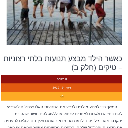
כאשר הילד מבצע תנועות בלתי רצוניות
– טיקים (חלק ב)
0 תגובה
מאי - 9 - 2012
חני
… המשך כדי למנוע מילדינו לבצע את התנועות האלו שיכולות להפריע
להם בחייהם ולגרום לאחרים לצחוק או ללעוג להם חשוב שההורים
יתקרבו מאד מילדיהם ולדעת מה מדאיג אותם ואיך הם יכולים להפחית
את הדאגות והבלבול שלהם. במקרים מסויימים אפשר שהאם או האב