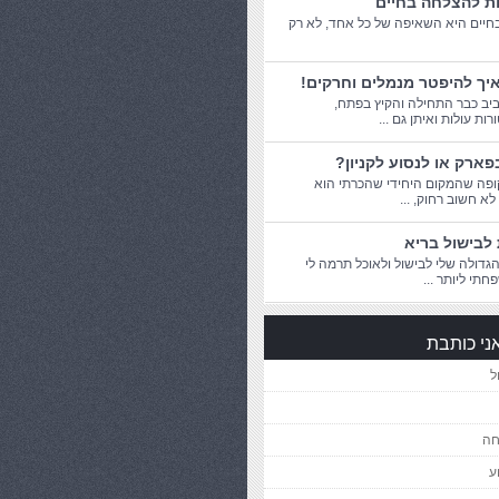
ות להצלחה בחיים
יים היא השאיפה של כל אחד, לא רק
יך להיפטר מנמלים וחרקים!
יב כבר התחילה והקיץ בפתח,
ת עולות ואיתן גם ...
פארק או לנסוע לקניון?
פה שהמקום היחידי שהכרתי הוא
 לא חשוב רחוק, ...
לבישול בריא
דולה שלי לבישול ולאוכל תרמה לי
חתי ליותר ...
ני כותבת
ל
חה
ע