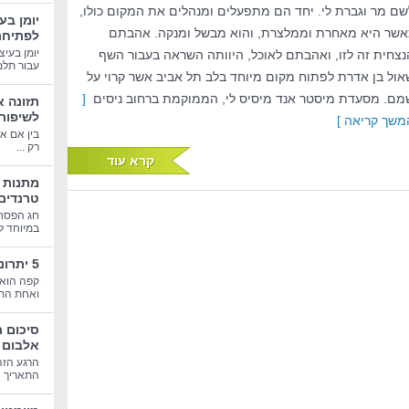
שם מר וגברת לי. יחד הם מתפעלים ומנהלים את המקום כולו,
יומן בע
אשר היא מאחרת וממלצרת, והוא מבשל ומנקה. אהבתם
לפתיחת
יומן בעיצ
נצחית זה לזו, ואהבתם לאוכל, היוותה השראה בעבור השף
עבור תלמי
אול בן אדרת לפתוח מקום מיוחד בלב תל אביב אשר קרוי על
מם. מסעדת מיסטר אנד מיסיס לי, הממוקמת ברחוב ניסים
[
תזונה א
לשיפור
משך קריאה ]
בין אם א
רק ...
קרא עוד
טרנדים
חג הפסח
במיוחד לב
5 יתרונות בריאותיים של קפה
קפה הוא 
ואחת התע
סיכום 
אלבום 
הרגע הזה
התאריך הג