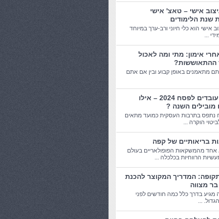
יצוב אישי – טאצ' אישי
 שנת הלימודים
וב אישי הוא כלי חיוני ורב-ערך במיוחד
די ...
חרי אימון: מתי ומה לאכול
 ההתאוששות?
תם מתאמנים באופן קבוע ובין אם אתם
מתנות עובדים לפסח 2024 – אילו
 מובילים השנה ?
 נתפס בתרבות העסקית כמועד מתאים
יטוי הוקרה ...
אחד מהמשקאות הפופולאריים בעולם
שיות הרווחיות בכלכלה ...
תקופה: המדריך המקוצר להכנת
בר מצווה
 מגיע בדרך כלל כמה חודשים לפני
דול. ...