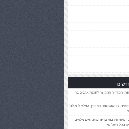
חדשים
פה: המדריך המקוצר להכנת אלבום בר
יצועים, התאוששות: המדריך המלא ל-מולטי
ר
סדנאות ותרבות בדיור מוגן: חיים מלאים
ם בגיל השלישי