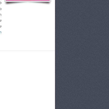
ל
כ
ה
ש
ש
ה