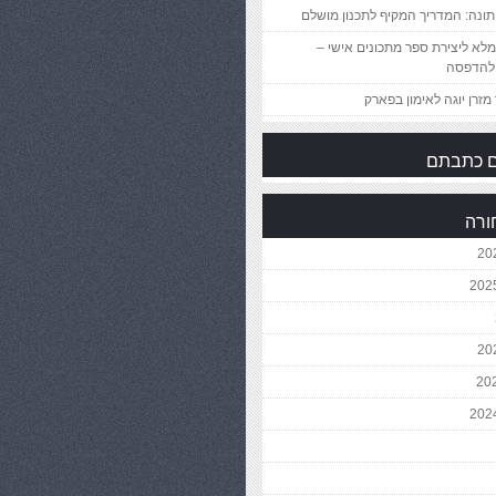
ונה: המדריך המקיף לתכנון מושלם
לא ליצירת ספר מתכונים אישי –
להדפסה
מזרן יוגה לאימון בפארק
 כתבתם
ורה