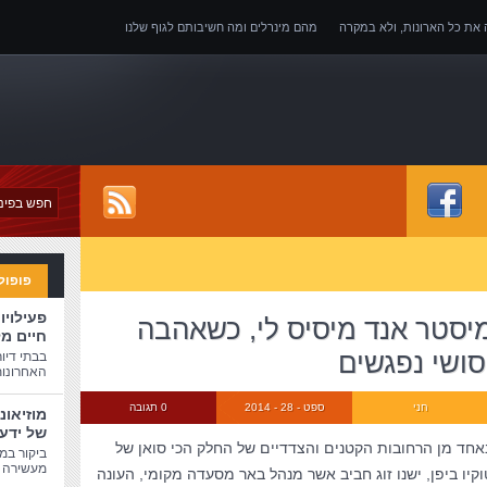
ה את כל הארונות, ולא במקרה
מהם מינרלים ומה חשיבותם לגוף שלנו
של אובדן כושר עבודה
פופול
פעילויו
יסטר אנד מיסיס לי, כשאהבה
חיים מ
סושי נפגשים
בבתי דיו
האחרונות
חני
ספט - 28 - 2014
0 תגובה
מוזיאונ
של ידע
אחד מן הרחובות הקטנים והצדדיים של החלק הכי סואן של
ביקור במו
מעשירה ו
וקיו ביפן, ישנו זוג חביב אשר מנהל באר מסעדה מקומי, העונה