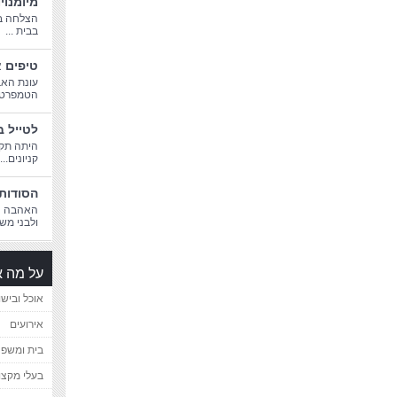
מיומנוי
הצלחה בח
בבית ...
טיפים א
עונת האב
הטמפרטורו
לטייל ב
היתה תקו
קניונים...
הסודות 
האהבה הג
ולבני משפ
על מה א
אוכל ובישו
אירועים
בית ומשפ
בעלי מקצו