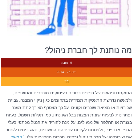
מה נותנת לך חברת ניהול?
0 תגובה
ינו - 26 - 2014
חני
החזקתם וניהולם של בניינים כרוכים בעיסוקים מורכבים ומסועפים,
ולמעשה נדרשת התעסקות תמידית בתחומים כגון ניקוי המבנה, גביית
שכירויות או מציאת שוכרים וקונים. על כך מצטרף הצורך לתת מענה
ופתרונות לבעיות שונות הצצות בכל רגע נתון, כמו תקלות חשמל, בעיות
בצנרת או החלפה של מנעולים. על מנת להוריד את הנטל מכתפי בעלי
הבניין או דייריו, ולפנותם לקידום ענייניהם החשובים, נהוג בימינו לשכור
את שירותיהן של חברות ניהול נכסים. חברות מקצועיות אלו
[ המשך