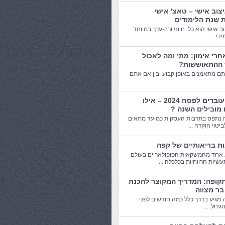
יצוב אישי – טאצ' אישי
 שנת הלימודים
וב אישי הוא כלי חיוני ורב-ערך במיוחד
די ...
חרי אימון: מתי ומה לאכול
 ההתאוששות?
תם מתאמנים באופן קבוע ובין אם אתם
מתנות עובדים לפסח 2024 – אילו
 מובילים השנה ?
 נתפס בתרבות העסקית כמועד מתאים
יטוי הוקרה ...
אחד מהמשקאות הפופולאריים בעולם
שיות הרווחיות בכלכלה ...
תקופה: המדריך המקוצר להכנת
בר מצווה
 מגיע בדרך כלל כמה חודשים לפני
דול. ...