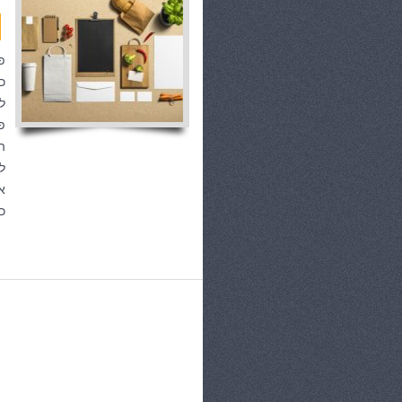
פ
כ
ל
פ
ה
ל
א
כ