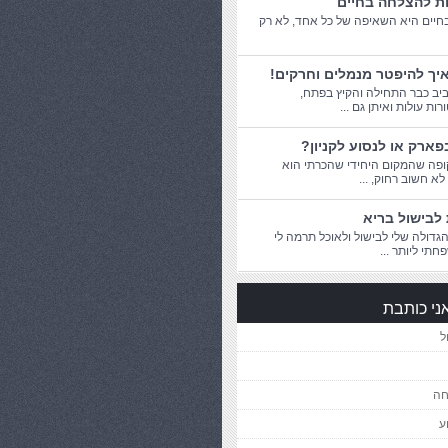
ות להצלחה בחיים
יים היא השאיפה של כל אחד, לא רק
יך להיפטר מנמלים וחרקים!
יב כבר התחילה והקיץ בפתח,
ת עולות ואיתן גם ...
פארק או לנסוע לקניון?
פה שהמקום היחידי שהכרתי הוא
 לא חשוב רחוק, ...
לבישול בריא
דולה שלי לבישול ולאוכל תרמה לי
חתי ליותר ...
ני כותבת
ל
חה
ע