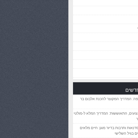
חדשים
פה: המדריך המקוצר להכנת אלבום בר
יצועים, התאוששות: המדריך המלא ל-מולטי
ר
סדנאות ותרבות בדיור מוגן: חיים מלאים
ם בגיל השלישי