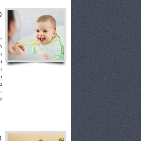
ט
א
ה
ב
ני
ה
נ
ב
ד
ק
מ