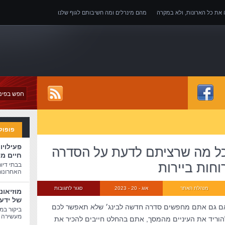
ה את כל הארונות, ולא במקרה
מהם מינרלים ומה חשיבותם לגוף שלנו
של אובדן כושר עבודה
פופול
פעילויו
ל מה שרציתם לדעת על הסדרה
חיים מ
וחות ביירות
בבתי דיו
האחרונות
מנהלת האתר
אוג - 20 - 2023
סגור לתגובות
מוזיאונ
של ידע
ם גם אתם מחפשים סדרה חדשה לבינג׳ שלא תאפשר לכם
ביקור במו
מעשירה ו
הוריד את העיניים מהמסך, אתם בהחלט חייבים להכיר את