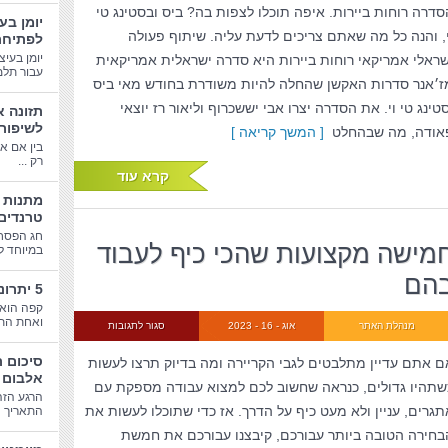
סדרה רוחות ביירות. איפה תוכלו לצפות בה? ביס ובסטינג טי
יומן בע
י, והנה כל מה שאתם צריכים לדעת עליה. שיתוף פעולה
לפתיחת
יומן בעיצ
שראלי אמריקאי רוחות ביירות היא סדרה ישראלית אמריקאית
עבור תלמי
ז׳אנר סדרות האקשן שהחלה להיות משודרת בחודש מאי ביס
סטינג טי וי. את הסדרה יצרו אבי יששכרוף וליאור רז יוצאי
תזונה א
לשיפור
אודה, מה שבהחלט
[ המשך קריאה ]
בין אם א
רק ...
קרא עוד
טרנדים
חג הפסח
מישה מקצועות שהכי כיף לעבוד
במיוחד לב
הם
5 יתרונות בריאותיים של קפה
קפה הוא 
ואחת התע
מנהלת האתר
אוג - 16 - 2023
סגור לתגובות
סיכום 
ם אתם עדיין מתלבטים לגבי הקריירה ומה בדיוק תרצו לעשות
אלבום 
שתהיו גדולים, כנראה שחשוב לכם למצוא עבודה מספקת עם
הרגע הזה
תגרים, עניין ולא מעט כיף על הדרך. אז כדי שתוכלו לעשות את
התאריך הג
בחירה הטובה ביותר עבורכם, קיבצנו עבורכם את חמשת