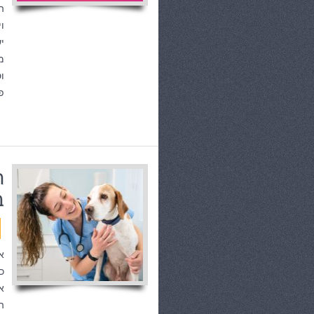
ה
ו
י
מ
ו
פ
ח
ב
א
כ
א
ה