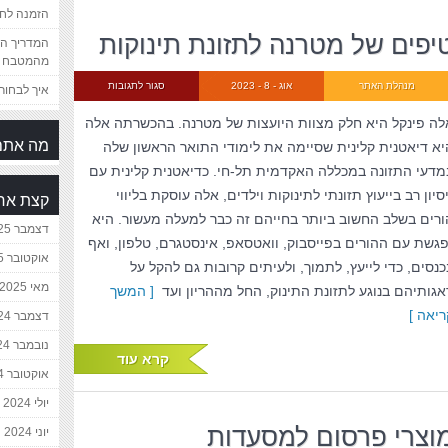
הזמנה לחת
יפים של מטרנה לתזונת תינוקות
המדריך המ
מהמטבח 
מנהלת האתר
אוג - 8 - 2023
סגור לתגובות
איך לבחור 
לה פינקל היא חלק מצוות היועצות של מטרנה. בהכשרתה אלה
מה אתם
יא דיאטנית קלינית שסיימה את לימודי התואר הראשון שלה
מדעי התזונה במכללה האקדמית תל-חי. כדיאטנית קלינית עם
סיון רב בייעוץ תזונתי לתינוקות וילדים, אלה עוסקת בליווי
קצת אח
ורים בשלב החשוב ביותר בחייהם זה כבר למעלה מעשור. היא
דצמבר 2025
פגשת עם ההורים בפייסבוק, וואטסאפ, אינסטגרם, טלפון, ואף
אוקטובר 2025
כנסים, כדי לייעץ, לתמוך, ולעיתים קרובות גם להקל על
מאי 2025
אגותיהם בנוגע לתזונת התינוק, החל מההריון ועד
[ המשך
ריאה ]
דצמבר 2024
נובמבר 2024
קרא עוד
אוקטובר 2024
יולי 2024
וצרי פרסום למסעדות
יוני 2024