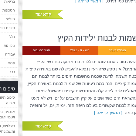
ריאים כמו תירס,
[ המשך קריאה ]
בריאות
חסכונות
קרא עוד
טיולים
טיפוח ויופי
מות לבנות ילידות הקיץ
כללי
ניקיונות
מנהלת האתר
אוג - 9 - 2023
סגור לתגובות
עבודה
שעה טובה אתם עומדים ללדת בת מתוקה בחודשי הקיץ
פנאי
חמים? אין ספק שזה רעיון נפלא להעניק לה שם באווירה קיצית
רכב
בטח תשמחו לדעת שכמה מהשמות היפים ביותר לבנות הם
מות קיציים. הנה כמה רעיונות של שמות לבנות באווירת הקיץ,
טיפים 
אחלים לכם לידה קלה והתחדשות קיצית ומרגשת! שמות
סיכום תקו
השראת הים כשחושבים על קיץ חושבים על ים, ויש לא מעט
מצווה
מות לבנות שקשורים בעולם היפה הזה. ימית, ים, גל וחופית
אנרגיה, ב
ן כמה
[ המשך קריאה ]
ויטמין לגב
קרא עוד
פעילויות, 
ומשמעותיי