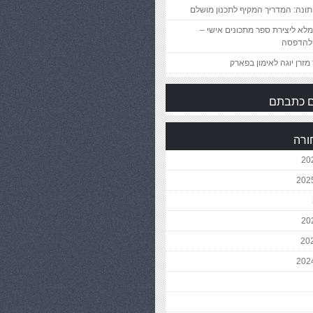
ונה: המדריך המקיף לתכנון מושלם
לא ליצירת ספר מתכונים אישי –
להדפסה
מזרן יוגה לאימון בפארק
 כתבתם
ורה