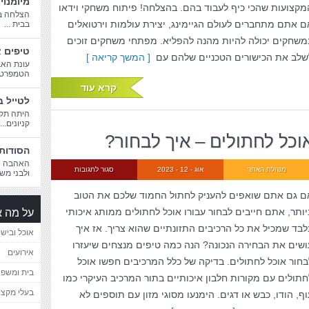
מיומנוי
מקצועות שהכי כיף לעבוד בהם. בהצלחה! פיתוח משחקי וידאו
הצלחה בח
ם אתם מתחברים לעולם הגיימינג, יצירת עולמות וירטואלים
בבית ...
משחקים יכולה להיות מהנה להפליא. מפתחי משחקים זוכים
טיפים א
שלב את הכישורים הטכניים שלהם עם
[ המשך קריאה ]
עונת האב
הטמפרטורו
קרא עוד
לטייל ב
היתה תקו
קניונים...
וכל לחתולים – איך לבחור?
הסודות 
האהבה הג
מנהלת האתר
אוג - 12 - 2023
סגור לתגובות
ולבני משפ
ם גם אתם שואפים להעניק לחתול החמוד שלכם את הטוב
על מה א
יותר, אתם חייבים לבחור עבורו אוכל לחתולים ממותג איכותי
לבד שמכיל את כל הרכיבים התזונתיים שהוא צריך. אז איך
אוכל ובישו
ושים את הבחירה הנכונה? הנה כמה טיפים מנצחים שיעזרו
אירועים
בחור אוכל לחתולים. בדיקה של כלל המרכיבים חפשו אוכל
בית ומשפ
חתולים עם מקורות חלבון איכותיים בתור המרכיב העיקרי כמו
בעלי מקצו
וף, הודו, כבש או דגים. הימנעו מסוגי מזון עם תוספים לא