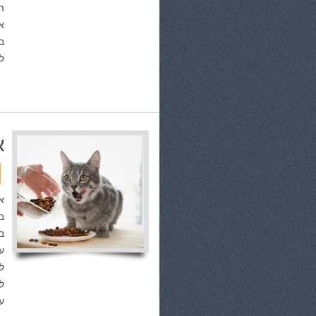
ה
א
ב
ל
א
א
ב
ב
ע
ל
ל
ע