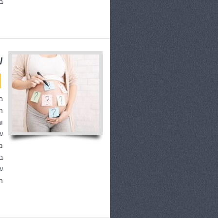
ב
ש
ב
ה
ו
ש
מ
ב
ש
ה