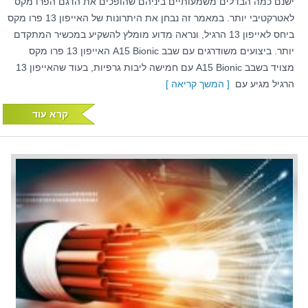
ישנם כמה הבדלים משמעותיים ביניהם שהופכים את הדגם הפרו מקס
לאטרקטיבי יותר. במאמר זה נבחן את היתרונות של האייפון 13 פרו מקס
ביחס לאייפון 13 הרגיל, ונראה מדוע מומלץ להשקיע במכשיר המתקדם
יותר. ביצועים משודרגים עם שבב A15 Bionic האייפון 13 פרו מקס
מצויד בשבב A15 Bionic עם חמישה ליבות גרפיות, בעוד שהאייפון 13
הרגיל מגיע עם
[ המשך קריאה ]
קרא עוד