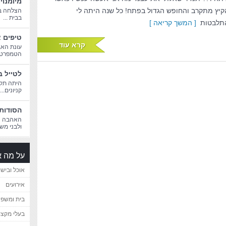
מיומנוי
קיץ מתקרב והחופש הגדול בפתח! כל שנה היתה לי
הצלחה בח
בבית ...
תלבטות
[ המשך קריאה ]
טיפים א
קרא עוד
עונת האב
הטמפרטורו
לטייל ב
היתה תקו
קניונים...
הסודות 
האהבה הג
ולבני משפ
על מה א
אוכל ובישו
אירועים
בית ומשפ
בעלי מקצו