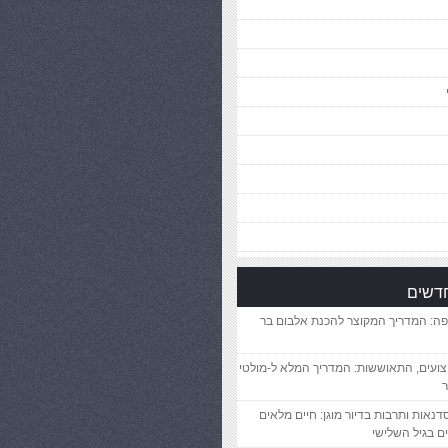
חדשים
פה: המדריך המקוצר להכנת אלבום בר
יצועים, התאוששות: המדריך המלא ל-מולטי
ר
סדנאות ותרבות בדיור מוגן: חיים מלאים
ם בגיל השלישי