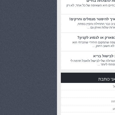
ות להצלחה בחיים
יים היא השאיפה של כל אחד, לא רק
יך להיפטר מנמלים וחרקים!
יב כבר התחילה והקיץ בפתח,
ת עולות ואיתן גם ...
פארק או לנסוע לקניון?
פה שהמקום היחידי שהכרתי הוא
 לא חשוב רחוק, ...
לבישול בריא
דולה שלי לבישול ולאוכל תרמה לי
חתי ליותר ...
ני כותבת
ל
חה
ע