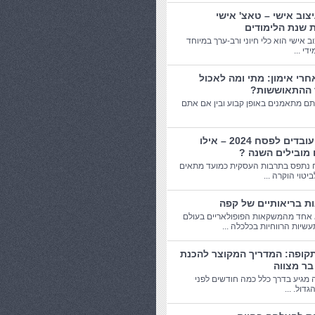
יצוב אישי – טאצ' אישי
 שנת הלימודים
וב אישי הוא כלי חיוני ורב-ערך במיוחד
די ...
חרי אימון: מתי ומה לאכול
 ההתאוששות?
תם מתאמנים באופן קבוע ובין אם אתם
מתנות עובדים לפסח 2024 – אילו
 מובילים השנה ?
 נתפס בתרבות העסקית כמועד מתאים
יטוי הוקרה ...
אחד מהמשקאות הפופולאריים בעולם
שיות הרווחיות בכלכלה ...
תקופה: המדריך המקוצר להכנת
בר מצווה
 מגיע בדרך כלל כמה חודשים לפני
דול. ...