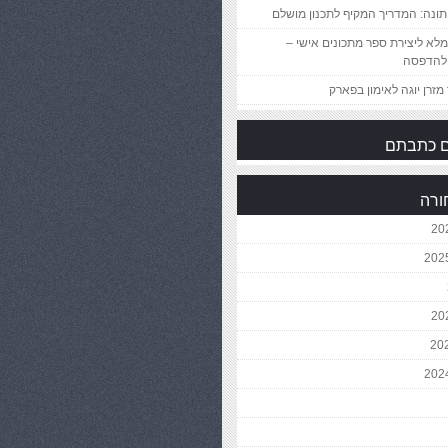
ונה: המדריך המקיף לתכנון מושלם
לא ליצירת ספר מתכונים אישי –
להדפסה
מזרן יוגה לאימון בפארק
 כתבתם
ורה