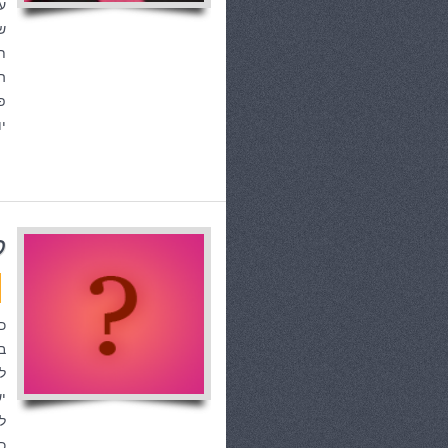
ע
ש
ת
ה
פ
י
ק
כ
ב
ל
י
כ