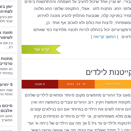
בורי, יש עניין אחד שיכול להעיב על השמחה וההתרגשות בימים
יומן בע
לפני החג: מתנות לחג. אצלי, התקופה שלפני החג מלווה
לפתיחת
מיד בפניקה קלה, שנובעת מהלחץ להגיע מוכנה לאירוע
יומן בעיצ
עבור תלמי
משפחתי, לרצות את כולם ולא לאכזב אף אחד. כן,
רפקציוניזם יכול בהחלט להיות תכונה מלחיצה כפי שאתם
תזונה א
ודעים.
[ המשך קריאה ]
לשיפור
בין אם א
רק ...
קרא עוד
טרנדים
חג הפסח
ייטנות לילדים
במיוחד לב
5 יתרונות בריאותיים של קפה
מנהלת האתר
יול - 13 - 2013
0 תגובה
קפה הוא 
ואחת התע
מעט וכל ההורים מחפשים מקום מיוחד ומתאים לילדים שלהם
תקופת חופשת הקיץ. רוב ההורים עובדים בחופשה הזו ואין
סיכום 
הם איפה לשים את הילדים במיוחד אם הם בגילאים קטנים.
אלבום 
שנם מלא משפחתונים, גני ילדים מיוחדים הנפתחים בקיץ
הרגע הזה
התאריך הג
לתינוקות ולילדים עד גיל 5 אך מה עם הילדים של כיתה א' ועד
יתה ו'.? תמיד שאלתי את עצמי מה אני אעשה עכשיו כאשר