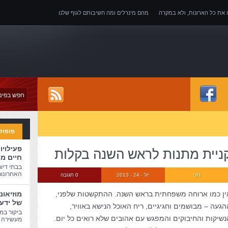
ה את כל הארונות, ולא במקרה
מהם מינרלים ומה חשיבותם לגוף שלנו
של אובדן כושר עבודה
פופול
פעילויו
ניית מתנות לראש השנה בקלות
חיים מ
בבתי דיו
האחרונות
חני
יול - 24 - 2013
0 תגובה
ין כמו ארוחה משפחתית בראש השנה. ההתקשטות שלפני,
מוזיאונ
של ידע
הגעה – מבושמים וחגיגיים, ריח האוכל הנישא באוויר,
ביקור במו
נשיקות והחיבוקים והמפגש עם אהובים שלא רואים כל יום.
מעשירה ו