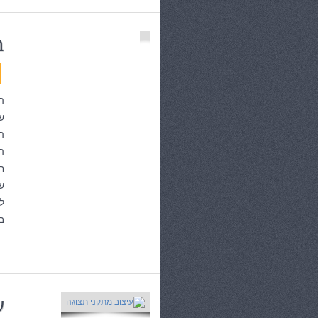
ב
ה
ש
ה
ה
ח
ש
ל
ב
ע