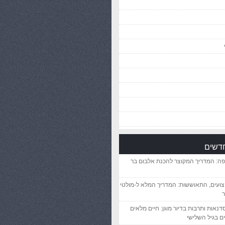
חדשים
פה: המדריך המקוצר להכנת אלבום בר
יצועים, התאוששות: המדריך המלא ל-מולטי
ר
סדנאות ותרבות בדיור מוגן: חיים מלאים
ם בגיל השלישי