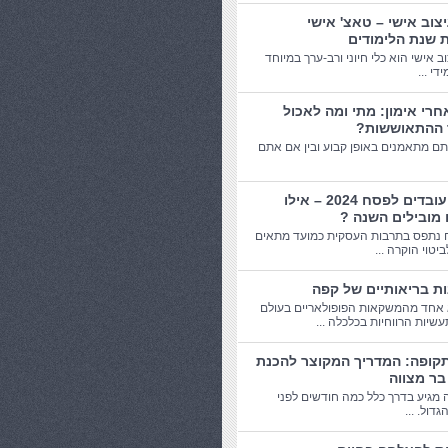
יצוב אישי – טאצ' אישי
 שנת הלימודים
וב אישי הוא כלי חיוני ורב-ערך במיוחד
די ...
חרי אימון: מתי ומה לאכול
 ההתאוששות?
תם מתאמנים באופן קבוע ובין אם אתם
מתנות עובדים לפסח 2024 – אילו
 מובילים השנה ?
 נתפס בתרבות העסקית כמועד מתאים
יטוי הוקרה ...
אחד מהמשקאות הפופולאריים בעולם
שיות הרווחיות בכלכלה ...
תקופה: המדריך המקוצר להכנת
בר מצווה
 מגיע בדרך כלל כמה חודשים לפני
דול. ...