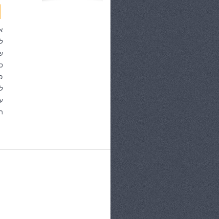
א
ל
ש
ס
פ
ל
ע
חי