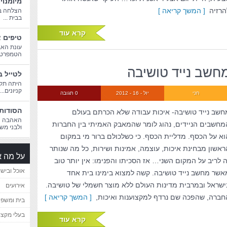
מיומנוי
הרזיה
[ המשך קריאה ]
הצלחה בח
בבית ...
קרא עוד
טיפים א
עונת האב
הטמפרטורו
חשב נייד טושיבה
לטייל ב
היתה תקו
קניונים...
חני
יול - 16 - 2012
0 תגובה
הסודות 
חשב נייד טושיבה- איכות עבודה שלא הכרתם בעולם
האהבה הג
מחשבים הניידים, נהוג לומר שהמאבק האמיתי בין החברות
ולבני משפ
וא על הכסף. מדליית הכסף. כי כשלכולם ברור מי במקום
ראשון מבחינת איכות, עוצמה, אמינות ושירות, כל מה שנותר
על מה א
ה לריב על המקום השני… אז הסכיתו והפנימו: אין יותר טוב
אוכל ובישו
אשר מחשב נייד טושיבה. קשה למצוא בימינו בית אחד
ישראל ובמרבית מדינות העולם ללא מוצר חשמלי של טושיבה.
אירועים
חברה, שהפכה שם נרדף למקצוענות ואיכות,
[ המשך קריאה ]
בית ומשפ
בעלי מקצו
קרא עוד