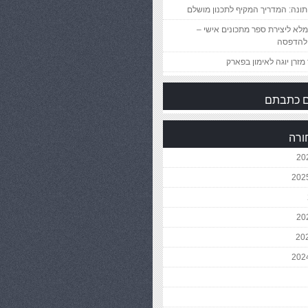
ונה: המדריך המקיף לתכנון מושלם
לא ליצירת ספר מתכונים אישי –
להדפסה
מזרן יוגה לאימון בפארק
 כתבתם
ורה