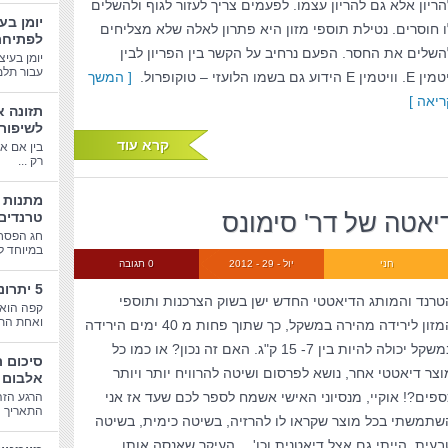
הריון אלא גם להריון עצמו. לפעמים צריך לעזור לגוף ולהשלים
יומן בע
ו חוסרים. נטילת תוספי מזון היא פתרון לאלה שלא מצליחים
לפתיחת
השלים את החסר. הפעם נרחיב על הקשר בין הפריון לבין
יומן בעיצ
עבור תלמי
. וויטמין E הידוע גם בשמו הלועזי – טוקופרול.
[ המשך
ריאה ]
תזונה א
לשיפור
קרא עוד
בין אם א
רק ...
יאטה של דר' סימונס
טרנדים
חג הפסח
במיוחד לב
חני
יול - 29 - 2012
0 תגובה
5 יתרונות בריאותיים של קפה
טרנד והמותג הדיאטטי החדש ישן בשוק הצרכנות ותוספי
קפה הוא 
ואחת התע
המזון לירידה מהירה במשקל, כך שתוך פחות מ 40 ימים הירידה
במשקל יכולה להיות בין 7- 15 ק"ג. האם זה נכון? או כמו כל
סיכום 
וצר דיאטטי אחר, נושא לפרסום ושיטה להרוויח יותר ויותר
אלבום 
ספים?! אוקיי, מנסיוני האישי אשמח לספר לכם שעד אז אני
הרגע הזה
התאריך הג
שתמשתי בכל מוצר שקראו לו להרזיה, בשיטה כימית, בשיטה
בעית, הייתי גם אצל דיאטנית וכו'… העיקר שאנסה אותו