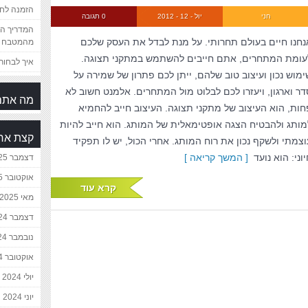
הזמנה לחת
חני
יול - 12 - 2012
0 תגובה
המדריך המ
נחנו חיים בעולם תחרותי. על מנת לבדל את העסק שלכם
מהמטבח 
עומת המתחרים, אתם חייבים להשתמש במתקני תצוגה.
איך לבחור 
ימוש נכון ועיצוב טוב שלהם, ייתן לכם פתרון של שמירה על
דר וארגון, ויעזרו לכם לבלוט מול המתחרים. אלמנט חשוב לא
מה אתם
חות, הוא העיצוב של מתקני תצוגה. העיצוב חייב להחמיא
מותג ולהבטיח הצגה אופטימאלית של המותג. הוא חייב להיות
קצת אח
וצמתי ולשקף נכון את רוח המותג. אחרי הכול, יש לו תפקיד
וני: הוא נועד
[ המשך קריאה ]
דצמבר 2025
אוקטובר 2025
קרא עוד
מאי 2025
דצמבר 2024
נובמבר 2024
אוקטובר 2024
יולי 2024
יוני 2024