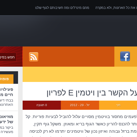
ה את כל הארונות, ולא במקרה
מהם מינרלים ומה חשיבותם לגוף שלנו
של אובדן כושר עבודה
פופול
פעילויו
ל הקשר בין ויטמין E לפריון
חיים מ
בבתי דיו
האחרונות
חני
יול - 29 - 2012
0 תגובה
פעמים מחסור בוויטמין מסויים עלול להוביל לבעיות פוריות. קל
מוזיאונ
של ידע
ותר להכנס להריון כאשר הגוף בריא ומאוזן. משקל גוף תקין,
ביקור במו
מת ברזל גבוהה ואיזון נכון של וויטמינים יתרמו לא רק לכניסה
מעשירה ו