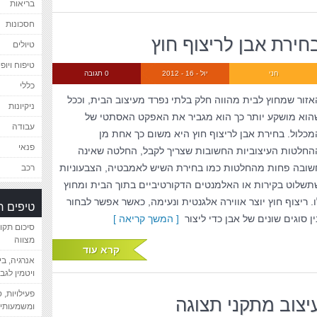
בריאות
חסכונות
חירת אבן לריצוף חוץ
טיולים
טיפוח ויופי
חני
יול - 16 - 2012
0 תגובה
כללי
אזור שמחוץ לבית מהווה חלק בלתי נפרד מעיצוב הבית, וככל
ניקיונות
הוא מושקע יותר כך הוא מגביר את האפקט האסתטי של
עבודה
מכלול. בחירת אבן לריצוף חוץ היא משום כך אחת מן
פנאי
החלטות העיצוביות החשובות שצריך לקבל, החלטה שאינה
שובה פחות מהחלטות כמו בחירת השיש לאמבטיה, הצבעוניות
רכב
תשלוט בקירות או האלמנטים הדקורטיביים בתוך הבית ומחוץ
ו. ריצוף חוץ יוצר אווירה אלגנטית ונעימה, כאשר אפשר לבחור
טיפים 
ין סוגים שונים של אבן כדי ליצור
[ המשך קריאה ]
סיכום תקו
מצווה
קרא עוד
אנרגיה, ב
ויטמין לגב
פעילויות, 
יצוב מתקני תצוגה
ומשמעותיי