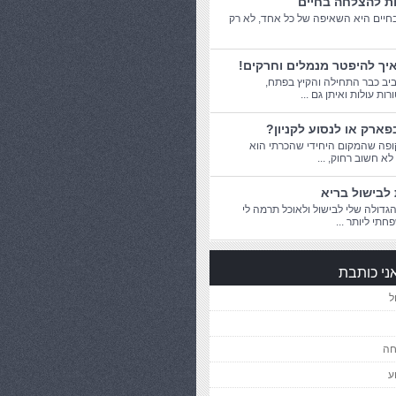
ות להצלחה בחיים
יים היא השאיפה של כל אחד, לא רק
יך להיפטר מנמלים וחרקים!
יב כבר התחילה והקיץ בפתח,
ת עולות ואיתן גם ...
פארק או לנסוע לקניון?
פה שהמקום היחידי שהכרתי הוא
 לא חשוב רחוק, ...
לבישול בריא
דולה שלי לבישול ולאוכל תרמה לי
חתי ליותר ...
ני כותבת
ל
חה
ע