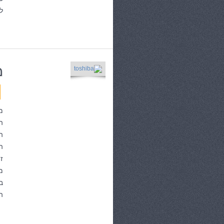
ל
מ
מ
ה
ה
ה
ז
מ
ב
ה