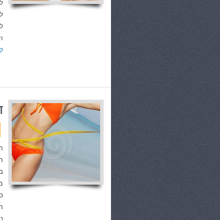
ל
ל
ל
ויטמין E
ק
ד
ה
מ
כ
ה
ט