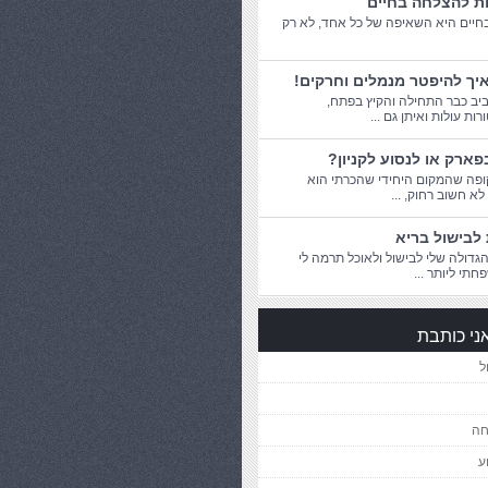
ות להצלחה בחיים
יים היא השאיפה של כל אחד, לא רק
יך להיפטר מנמלים וחרקים!
יב כבר התחילה והקיץ בפתח,
ת עולות ואיתן גם ...
פארק או לנסוע לקניון?
פה שהמקום היחידי שהכרתי הוא
 לא חשוב רחוק, ...
לבישול בריא
דולה שלי לבישול ולאוכל תרמה לי
חתי ליותר ...
ני כותבת
ל
חה
ע