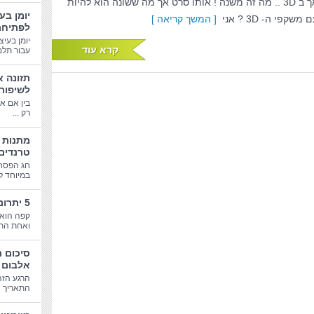
אך ב 3D .. מה זה משנה ! אותו סרט אך מה ששונה הוא להיות
יומן בע
 משקפי ה- 3D ? אני
[ המשך קריאה ]
לפתיחת
יומן בעיצ
קרא עוד
עבור תלמי
תזונה א
לשיפור
בין אם א
רק ...
טרנדים
חג הפסח
במיוחד לב
5 יתרונות בריאותיים של קפה
קפה הוא 
ואחת התע
סיכום 
אלבום 
הרגע הזה
התאריך הג