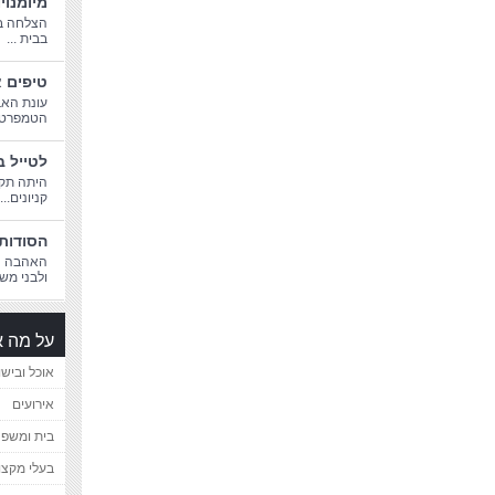
מיומנוי
הצלחה בח
בבית ...
טיפים א
עונת האב
הטמפרטורו
לטייל ב
היתה תקו
קניונים...
הסודות 
האהבה הג
ולבני משפ
על מה א
אוכל ובישו
אירועים
בית ומשפ
בעלי מקצו