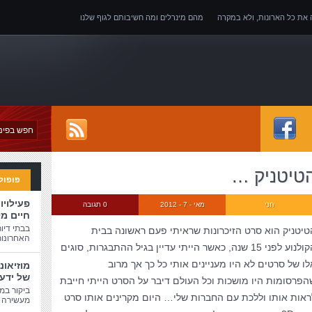
ה את כל הארונות, ולא במקרה
מהם מינרלים ומה חשיבותם לגוף שלנו
של אובדן כושר עבודה
טיטניק …
פופול
פעילויו
חני
מאי - 7 - 2012
0 תגובה
חיים מ
בבתי דיו
טיטניק הוא סרט הזיכרונות שראיתי פעם ראשונה בבית
האחרונות
הקולנוע לפני 15 שנה, כאשר הייתי עדיין בגיל ההתבגרות, סוגים
לו של סרטים לא היו מעניינים אותי כל כך אך מרוב
מוזיאונ
של ידע
הפרסומות היו מושכות וכל העולם דיבר על הסרט הייתי חייבת
ביקור במו
ראות אותו וללכת עם החברות שלי… היום מקרינים אותו סרט
מעשירה ו