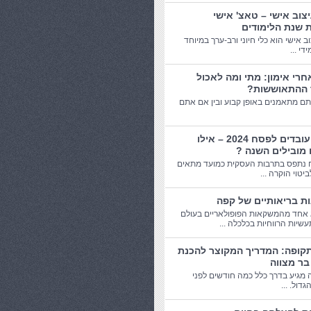
יצוב אישי – טאצ' אישי
 שנת הלימודים
וב אישי הוא כלי חיוני ורב-ערך במיוחד
די ...
חרי אימון: מתי ומה לאכול
 ההתאוששות?
תם מתאמנים באופן קבוע ובין אם אתם
מתנות עובדים לפסח 2024 – אילו
 מובילים השנה ?
 נתפס בתרבות העסקית כמועד מתאים
יטוי הוקרה ...
אחד מהמשקאות הפופולאריים בעולם
שיות הרווחיות בכלכלה ...
תקופה: המדריך המקוצר להכנת
בר מצווה
 מגיע בדרך כלל כמה חודשים לפני
דול. ...