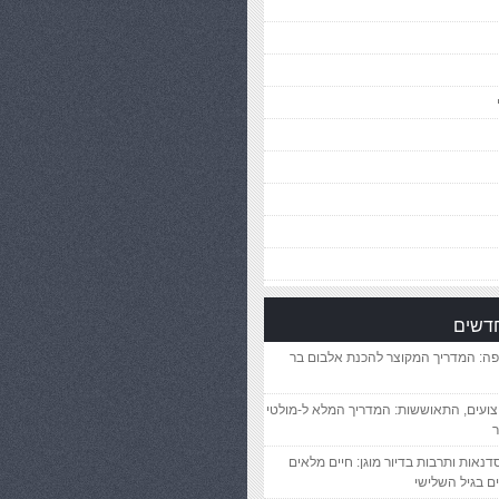
חדשים
פה: המדריך המקוצר להכנת אלבום בר
יצועים, התאוששות: המדריך המלא ל-מולטי
ר
סדנאות ותרבות בדיור מוגן: חיים מלאים
ם בגיל השלישי