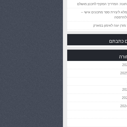
ונה: המדריך המקיף לתכנון מושלם
לא ליצירת ספר מתכונים אישי –
להדפסה
מזרן יוגה לאימון בפארק
 כתבתם
ורה