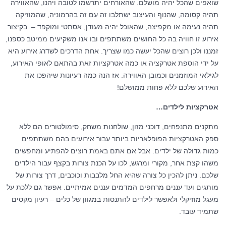
שואפים שהכל יהיה מושלם. שהאורחים יתרשמו לטובה ויהנו, שהאווירה
תהיה קסומה, שהנוף והעיצוב ישתלבו זה עם זה בהרמוניה, שהמוזיקה
תהיה נעימה או מקפיצה, שהאוכל יהיה מעודן, אסתטי ומוקפד – בקיצור
אירוע זו חוויה בה כל החושים משתתפים ובו אנו משקיעים ממיטב כספנו,
זמננו ולכן רוצים שהכל יעשה כמו שצריך. אחת הדרכים לשדרג אירוע היא
על ידי הוספת אטרקציה או כמה אטרקציות זאת בהתאם לאופי האירוע,
לגילאי המוזמנים וכמובן האווירה. אז הנה כמה רעיונות שיהפכו את
האירוע שלכם ללא פחות ממושלם!
אטרקציות לילדים
…
מתקנים מתנפחים, דוכני מזון, שולחנות משחק, סימולטורים הם ללא
ספק האטרקציות הפופלאריות ביותר עבור אירועים בהם משתתפים
כמות גדולה של ילדים. אבל אם אתם באמת רוצים להפתיע ומחפשים
משהו קצת אחר, מקורי ומרגש, לכו על הכנת צורות בקצף עבור הילדים
שלכם. ניתן להכין כל צורה שהיא החל מלבבות וכוכבים, דרך צורות של
מותגים ועד עננים מרחפים המדמים עננים אמיתיים. אפשר גם ללכת על
מעגל מוזיקלי ולאפשר לילדים להתנסות במגוון של כלים – רעיון מקסים
שתמיד עובד.