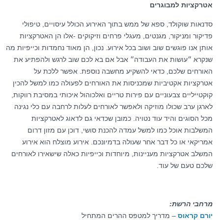
אטרקציות למבוגרים
סדנאות שוקולד, ספא של ממש בתוך האירוע הכולל עיסויים, טיפולי
פדיקור ומניקור, מגנטים, מעגלי פרחים וזיקוקים -אלו הן האטרקציות
אותן אנו פוגשים שוב ושוב בכל אירוע. נכון, הן מאוד נחמדות וכייפיות מה
שנקרא ״עושות את העבודה״ אבל אם בא לכם שוב לרגש ולהפתיע את
האורחים שלכם, כדאי להשקיע מחשבה נוספת. אפשר ללכת על
אטרקציות אקטיביות שמכניסות את האורחים לפעולה כמו למשל להכין
קוקטייליים צבעוניים עם פירות טריים ואלכוהול איכותי במסיבת רווקות,
לארגן ערב שכולו מוזיקה ולאפשר לאורחים לעלות לרחבה עם כלי נגינה
מכל הסוגים והיד עוד נטויה. כמובן שכדאי גם לדאוג לאטרקציות
המשלבות אוכל כמו למשל עמדה להכנת סושי, דוכן עם מזון דרום
אמריקאי או כל דבר אחר שעולה בדמיונכם. אירוע מוצלח הוא אירוע
המשלב אטרקציות מעניינות, מיוחדות וכייפיות כאלה שישאירו לאורחים
שלכם טעם של עוד.
מרחבי הרשת:
יורם קראוס
– מדריך למטפס ההרים המתחיל