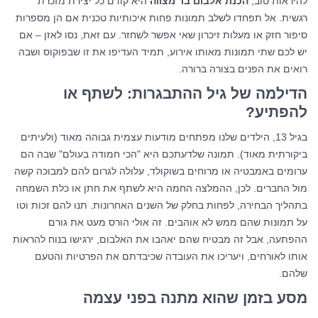
להיראות טוב,
הכנת אלבום בר מצווה
היא קודם כל יצירת מזכרת
רגשית. אל תפחדו לשלב תמונות פחות איכותיות טכנית אם הן מספרות
סיפור חזק או מעלות זיכרון שאי אפשר לשחזר. עם זאת, נסו לאזן – אם
יש לכם שתי תמונות מאותו אירוע, תמיד העדיפו את זו שבפוקוס ושבה
רואים את הפנים בצורה ברורה.
הדילמה של גיל ההתבגרות: לשתף או
להפתיע
?
בגיל 13, הילדים שלנו מפתחים מודעות עצמית גבוהה מאוד (ולעיתים
ביקורתית מאוד). תמונה שלדעתכם היא "הכי חמודה בעולם" שבה הם
ערומים באמבטיה או מרוחים בשוקולד, עלולה לגרום להם למבוכה קשה
מול החברים. לכן, ההמלצה החמה היא לשתף את חתן או כלת השמחה
בתהליך הבחירה, לפחות בחלק של השנים האחרונות. תנו להם זכות וטו
על תמונות שהם ממש לא אוהבים. זה אולי הורס מעט את גורם
ההפתעה, אבל זה מבטיח שהם יאהבו את האלבום, ירגישו בנוח להראות
אותו לאורחים, ויעריכו את העובדה שכיבדתם את הפרטיות והטעם
שלהם.
מסע בזמן שהוא מתנה בפני עצמה