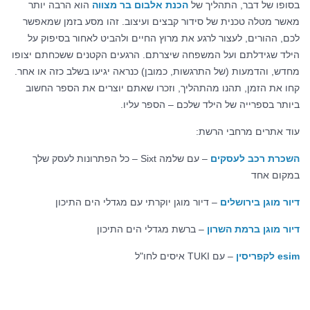
בסופו של דבר, התהליך של
הכנת אלבום בר מצווה
הוא הרבה יותר
מאשר מטלה טכנית של סידור קבצים ועיצוב. זהו מסע בזמן שמאפשר
לכם, ההורים, לעצור לרגע את מרוץ החיים ולהביט לאחור בסיפוק על
הילד שגידלתם ועל המשפחה שיצרתם. הרגעים הקטנים ששכחתם יצופו
מחדש, והדמעות (של התרגשות, כמובן) כנראה יגיעו בשלב כזה או אחר.
קחו את הזמן, תהנו מהתהליך, וזכרו שאתם יוצרים את הספר החשוב
ביותר בספרייה של הילד שלכם – הספר עליו.
עוד אתרים מרחבי הרשת:
השכרת רכב לעסקים
– עם שלמה Sixt – כל הפתרונות לעסק שלך
במקום אחד
דיור מוגן בירושלים
– דיור מוגן יוקרתי עם מגדלי הים התיכון
דיור מוגן ברמת השרון
– ברשת מגדלי הים התיכון
esim לקפריסין
– עם TUKI איסים לחו"ל