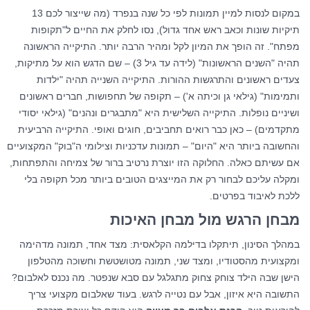
במקום לנסות למיין תמונות לפי כל שנה בנפרד (מה שייצור לכם 13
תיקיות שונות וכאב ראש אחד גדול), נסו לחלק את החיים ל"תקופות
מפתח". זה הופך את המיון לקל ומהיר הרבה יותר. התיקייה הראשונה
תהיה "השנים הראשונות" (לידה עד גיל 3) – שם הדגש הוא על מתיקות,
צעדים ראשונים והתרגשות ההורות. התיקייה השנייה תהיה "ילדות
ותמימות" (גילאי גן וכיתה א') – תקופה של תחפושות, חברים ראשונים
ושיניים נופלות. התיקייה השלישית היא "מתבגרים ונהנים" (גילאי יסודי
מתקדמים) – כאן כבר רואים תחביבים, חוגים ואופי. התיקייה הרביעית
והחשובה ביותר היא "היום" – תמונות עדכניות וצילומי ה"בוק" המקצועיים
אם עשיתם כאלה. החלוקה הזו יוצרת נרטיב ברור של צמיחה והתפתחות,
ומקלה עליכם לבחור רק את המייצגים הטובים ביותר מכל תקופה בלי
ללכת לאיבוד בפרטים.
מבחן הרגש מול מבחן האיכות
במהלך הסינון, תיתקלו בדילמה הקלאסית: מצד אחד, תמונה מדהימה
ומקצועית מהסטודיו, ומצד שני, תמונה מטושטשת וחשוכה מהטלפון
הישן שבה הילד צוחק צחוק מתגלגל עם סבא שנפטר. מה נכנס לאלבום?
התשובה היא איזון, אבל עם נטייה לרגש. בעוד שאלבום מקצועי צריך