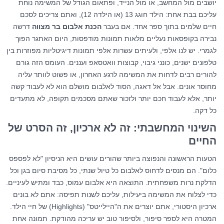
יושבים מול המחשב, או מול הנייד, ופתאום הגודל של המשימה נוחת
עליכם בבת אחת: הילד חוגג 13 (או הילדה 12), ואתם צריכים לסכם
חיים שלמים בתוך ספר אחד. אם בעבר
הכנת אלבום בר מצווה
דרשה
נבירה בקופסאות נעליים מלאות תמונות מודפסות, היום האתגר הפוך
לגמרי. יש לנו אלפי, ולעיתים עשרות אלפי תמונות דיגיטליות מפוזרות בין
טלפונים ישנים, כונני גיבוי, קבוצות וואטסאפ ועננים. העומס הזה גורם
להורים רבים לדחות את המשימה לרגע האחרון, או פשוט לוותר עליה
מחוסר אונים. אבל אל דאגה, הסוד לאלבום מושלם הוא לא לעבוד קשה
יותר, אלא לעבוד חכם יותר ולזכור שאתם מסכמים תקופה, לא מתעדים
כל דקה.
השינוי המחשבתי: זה לא ארכיון, זה הסרט של
החיים
הטעות הראשונה והנפוצה ביותר שהורים עושים היא הניסיון "לא לפספס
כלום". הם מנסים לדחוס לאלבום כל טיול שנתי, כל מסיבת סיום בגן וכל
הדלקת נרות משפחתית. התוצאה היא אלבום עמוס, כבד ומתיש לעיניים.
כדי לצלוח את המשימה ביעילות, עליכם לשנות תפיסה: אתם לא בונים
ארכיון היסטורי, אתם יוצרים את ה"היילייטס" (Highlights) של חיי הילד.
המטרה היא לספר סיפור, ולסיפור טוב יש עריכה מהודקת. תמונה אחת