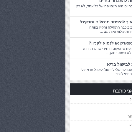
ות להצלחה בחיים
יים היא השאיפה של כל אחד, לא רק
יך להיפטר מנמלים וחרקים!
יב כבר התחילה והקיץ בפתח,
ת עולות ואיתן גם ...
פארק או לנסוע לקניון?
פה שהמקום היחידי שהכרתי הוא
 לא חשוב רחוק, ...
לבישול בריא
דולה שלי לבישול ולאוכל תרמה לי
חתי ליותר ...
ני כותבת
ל
חה
ע