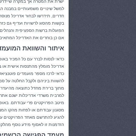
ישרת את המטרה אך במקרה שיידרשו 
למשל שינויים משמעותיים במבנה ה
חדרים, תידרשו לבחור אדריכל מנוס
בקשות מהסוג לרשויות ועדיף גם כזה
הפועלות ברשות הספציפית והנהלים ה
אם כן בוחרים את האדריכל המתאים
איתור והשוואת המועמד
כדאי לנסות לברר עם כל המכיר באופ
אדריכל מומלץ מהתנסות אישית או ב
כדאי לרכז מספר מועמדים פוטנציאלי
להשוות ביניהם ולקבל החלטה על סמ
מתוך ברירת מחדל כתוצאה מהיעדר מ
למרבית משרדי אדריכלות ישנם אתרי
מיטב הפרויקטים פרי עבודתם. באופ
מסגנון עבודתם או לפחות מהקו המנ
להגיע להתרשם מאחד הפרויקטים על 
הזדמנות זו לאסוף מידע נוסף מהלקו
מעמד הפגישה הרשמית