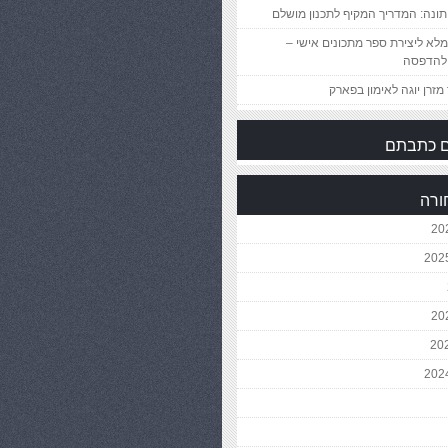
ונה: המדריך המקיף לתכנון מושלם
לא ליצירת ספר מתכונים אישי –
להדפסה
מזרן יוגה לאימון בפארק
 כתבתם
ורה