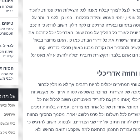
מיומנוי
הצלחה בח
אי לנצל לצורך קבלת מענה לכל השאלות הרלוונטיות, להכיר
בבית ...
ופיו, יחסי האנוש ומידת סבלנותו. כמו כן, ללמוד יותר על
טיפים א
סה בתחום ובאיזה פרויקטים לקח חלק. חשוב לוודא כי הינכם
עונת האב
יונית לאורך כל ההליך על מנת שאכן האדריכל יוכל לתרגם את
הטמפרטורו
יותר שישרת את כל דיירי הבית. כמו כן, האם מדובר בבעל
לטייל ב
קשיב ולהסביר את נקודת מבטו באופן סבלני כנדרש. קחו
היתה תקו
 הם אתם בלבד ותקשורת חיובית יכולה להשפיע לא מעט על
קניונים...
הסודות 
וחוזה אדריכלי
האהבה הג
ולבני משפ
טווחי המחירים יכולים להיות רחבים אך לא מומלץ לבחור
וכה של השירות. מדובר בהשקעה לטווח ארוך ועל מקצועיות
על מה א
י (אותו ניתן גם להוריד באינטרנט) חשוב לכלול את כל
אוכל ובישו
 תחומי אחריות של כל אחד מהצדדים, עמידה בלוחות זמנים,
ועדים לכל תשלום וכל פרט רלוונטי אחר. מסמך מהסוף מהווה
אירועים
ש להיות חתום על ידי שני הצדדים. ולבסוף, חשוב להדגיש כי
בית ומשפ
ות עבודת התכנון בהתאם למה שנקבע ותואם מראש ולא
בעלי מקצו