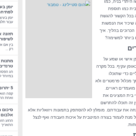
היתרי בניה, כמו
יומן בע
בית כמו תוספת
לפתיחת
ה בכל הקשור להגשת
יומן בעיצ
עבור תלמי
 שיכיר את הנפשות
כרוכים בהליך. איך
תזונה א
 ביותר למשימה?
לשיפור
בין אם א
ים
רק ...
ן אישי או שמע על
טרנדים
אופן עקיף. בכל מקרה
חג הפסח
ים כדי שתוכלו
במיוחד לב
ך מכלול פרמטרים ולא
5 יתרונות בריאותיים של קפה
ועמדים ראויים.
קפה הוא 
 בית המציגים את
ואחת התע
ן זה תוכלו להתרשם
סיכום 
חה את עבודתם. מומלץ לא להסתפק בתמונות ויזואליות אלא
אלבום 
מנת לעמוד בצורה המיטבית על איכות העבודה ואף לנצל
הרגע הזה
חות.
התאריך הג