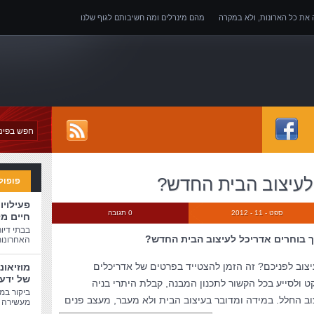
ה את כל הארונות, ולא במקרה
מהם מינרלים ומה חשיבותם לגוף שלנו
של אובדן כושר עבודה
 לעיצוב הבית החדש?
פופול
פעילויו
ספט - 11 - 2012
0 תגובה
חיים מ
בבתי דיו
ך בוחרים אדריכל לעיצוב הבית החדש?
האחרונות
צוב לפניכם? זה הזמן להצטייד בפרטים של אדריכלים
מוזיאונ
של ידע
ט ולסייע בכל הקשור לתכנון המבנה, קבלת היתרי בניה
ביקור במו
וב החלל. במידה ומדובר בעיצוב הבית ולא מעבר, מעצב פנ
ים
מעשירה ו