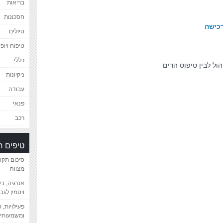
בריאות
חסכונות
רכישה
טיולים
טיפוח ויופי
כללי
הול לבין טיפוס הרים
ניקיונות
עבודה
פנאי
רכב
טיפים 
סיכום תקו
מצווה
אנרגיה, ב
ויטמין לגב
פעילויות, 
ומשמעותיי