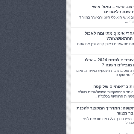
יצוב אישי – טאצ' אישי
 שנת הלימודים
וב אישי הוא כלי חיוני ורב-ערך במיוחד
די ...
חרי אימון: מתי ומה לאכול
 ההתאוששות?
תם מתאמנים באופן קבוע ובין אם אתם
מתנות עובדים לפסח 2024 – אילו
 מובילים השנה ?
 נתפס בתרבות העסקית כמועד מתאים
יטוי הוקרה ...
אחד מהמשקאות הפופולאריים בעולם
שיות הרווחיות בכלכלה ...
תקופה: המדריך המקוצר להכנת
בר מצווה
 מגיע בדרך כלל כמה חודשים לפני
דול. ...