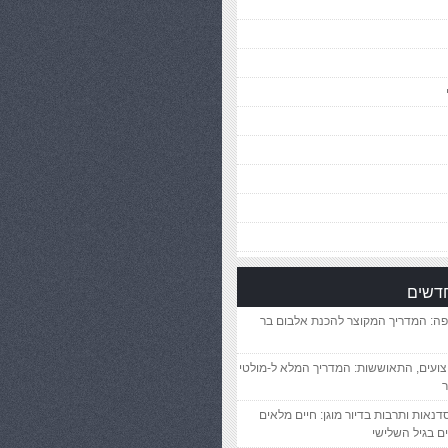
חדשים
פה: המדריך המקוצר להכנת אלבום בר
יצועים, התאוששות: המדריך המלא ל-מולטי
ר
סדנאות ותרבות בדיור מוגן: חיים מלאים
ם בגיל השלישי