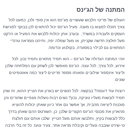
המתנה של הג'ינס
העולם של פריטי הלבוש שעשויים מג'ינס הוא אין סופי ולכן, כמעט לכל
צורך תוכלו למצוא בו מענה. מעיל הג'ינס יכול להתאים לכן בבוקר לפגישת
העסקים ולעבודה במשרד, ובערב אתן יכולות ללבוש את המעיל או הז'קט
מעל חולצה חדשה שקניתן, או מעל שמלה יפה, ותיהנו ממראה טרנדי
המתאים גם לבילוי במסעדה, בקולנוע וכדומה.
זוהי המתנה הגדולה של הג'ינס – הוא תמיד מתאים ותמיד נכון. לכל
אירוע, לכל צורך, לכל עונה. הג'ינס מאפשר לכן לשחק עם המלתחה שלכן
וליצור אינספור שילובים ומאותו מספר פריטים ליצור כמה אאוטפיטים
שונים.
רוצות עוד דוגמה? בבקשה. לכל הנשים יש בארון את הטייץ ההוא, זה שהן
תמיד לובשות מעליו טוניקה, נכון? נשים רבות נועלות מגפיים שחורים והן
מוכנות ליציאה מהבית, אך אפשר גם אחר כיוון שאתן יכולות להוציא
מהארון את מכנסי הג'ינס הקצרים שלכן. כן, השורטס ההם שאתן בדרך
כלל לובשות בקיץ, ותלבשו אותם מעל הטייץ. שלבו אותם עם חולצת
טי-שירט שובבה ונעליים וקיבלת מראה אחר, צעיר ונועז. כל זה בלי הרבה