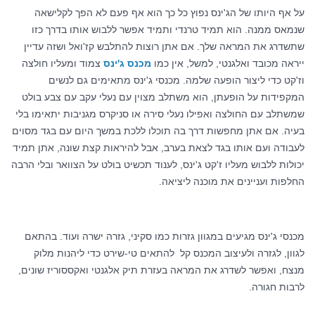
על אף היותו של הג'ינס נפוץ כל כך הוא אף פעם לא הפך לקלישאה
שנמאס ממנה. הוא תמיד טרנדי ותמיד אפשר ללבוש אותו בדרך כזו
שתשדרג את המראה שלך. אם אתן רוצות להתלבש קז'ואל ושזה עדיין
ייראה מכובד ואלגנטי, למשל, אין כמו
מכנס ג'ינס
צמוד ומעליו חולצה
וז'קט כדי ליצור הופעה שלמה. מכנסי ג'ינס מתאימים גם לנשים
המקפידות על הופעתן, הוא משתלב מצוין עם נעלי עקב עם צבע בולט
שמשתלב עם החולצה ואפילו נעלי סירה או סניקרס מגניבות יתאימו בלי
בעיה. אם אתן מחפשות דרך בה תוכלו ללכת במשך היום עם בגד מסוים
לעבודה ועם אותו בגד לצאת בערב, אבל להיראות קצת שונה, אתן תמיד
יכולות ללבוש מעליו ז'קט ג'ינס, לענוד תכשיט בולט על הצוואר ובלי הרבה
החלפות ועניינים את מוכנה ליציאה.
מכנסי ג'ינס מגיעים במגוון גזרות כמו סקיני, גזרה ישרה ועוד. בהתאם
לגוון, לגזרה ולעיצוב המכנס קל להתאים טי-שירט כדי ליהנות מלוק
מנצח, ואפשר לשדרג את המראה בעזרת תיק אלגנטי ואקססוריז שונים,
לרבות חגורה.