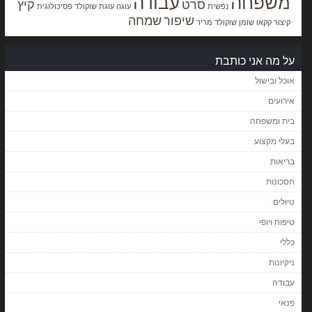
משפחה
עבודה
סרט
קיץ
נפשית
עוגה
עוגת שוקולד
פסיכולוגית
שיפור
שמחה
קיצור
קקאו
שומן
שוקולד מריר
על מה אני כותבת
אוכל ובישול
אירועים
בית ומשפחה
בעלי מקצוע
בריאות
חסכונות
טיולים
טיפוח ויופי
כללי
ניקיונות
עבודה
פנאי