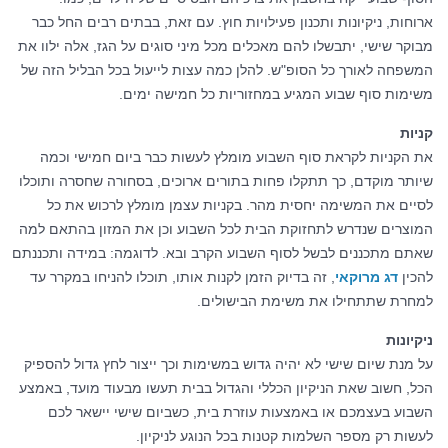
ארוחות, ניקיונות ותכנון פעילויות חוץ. עם זאת, בבתים רבים החל כבר
מבוקר שישי, יתבשלו להם מאכלים מכל מיני סוגים על הגז, אלה ילוו את
המשפחה לאורך כל הסופ"ש. להלן כמה עצות לייעול בכל הבליל הזה של
משימות סוף שבוע המגיע במחזוריות כל חמישה ימים.
קניות
את הקניות לקראת סוף השבוע מומלץ לעשות כבר ביום חמישי וכמה
שיותר מוקדם, כך תתקלו פחות בתורים ארוכים, בסחורה שחסרה ותוכלו
לסיים את המשימה יחסית מהר. בקניות עצמן מומלץ לרכוש את כל
המוצרים שנדרש לתחזוקת הבית לכל השבוע וכן את המזון בהתאם למה
שאתם מתכננים לבשל לסוף השבוע הקרב ובא. לדוגמה: במידה ותכננתם
להכין
דג מרוקאי
, זה בדיוק הזמן לקנות אותו, תוכלו להניחו במקרר עד
למחרת שתתחילו את משימת הבישולים.
ניקיונות
על מנת שיום שישי לא יהיה גדוש במשימות וכך ייצור לחץ גדול להספיק
הכל, חשוב שאת הניקיון הכללי והגדול בבית תעשו מבעוד מועד, באמצע
השבוע בעצמכם או באמצעות עוזרת בית, כשביום שישי יישאר לכם
לעשות רק מספר השלמות קטנות בכל הנוגע לניקיון.