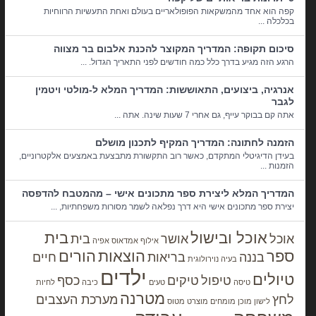
קפה הוא אחד מהמשקאות הפופולאריים בעולם ואחת התעשיות הרווחיות
בכלכלה ...
סיכום תקופה: המדריך המקוצר להכנת אלבום בר מצווה
הרגע הזה מגיע בדרך כלל כמה חודשים לפני התאריך הגדול. ...
אנרגיה, ביצועים, התאוששות: המדריך המלא ל-מולטי ויטמין
לגבר
אתה קם בבוקר עייף, גם אחרי 7 שעות שינה. אתה ...
הזמנה לחתונה: המדריך המקיף לתכנון מושלם
בעידן הדיגיטלי המתקדם, כאשר רוב התקשורת מתבצעת באמצעים אלקטרוניים,
הזמנות ...
המדריך המלא ליצירת ספר מתכונים אישי – מהמטבח להדפסה
יצירת ספר מתכונים אישי היא דרך נפלאה לשמר מסורות משפחתיות, ...
אוכל ובישול
בית
אוכל
אושר
בית
אילוף
אמדאוס
אפיה
ספר
הוצאות
הורים
בננה
בריאות
חיים
בעיה נוירולוגית
ילדים
טיולים
טיפול
טיקים
כסף
טיסה
טעים
כיבה
לחיות
מטרנה
לחץ
מערכת העצבים
לישון
מוכן
מומחים
מוצרט
מטוס