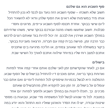
סוף השבוע הוא גם שלכם
חשוב שלא תשכחו – שסוף השבוע הזה נועד גם לכם! לא נכון להתחיל
אותו מיד במשימות שלא רואים את הסוף שלהן וודאי לא להשאיר הכל
ליום שישי בבוקר. אחרת תכנסו לסוף השבוע עייפים, מרוטים וחסרי
סבלנות. חשוב שתעשו משהו מהנה עבורכם בבוקר שישי, משהו שדחיתם
במהלך השבוע ושירנין את לבכם. זה יכול להיות בגד שאתם רוצים לרכוש
כבר הרבה זמן, פגישה בבית קפה עם חבר/ה, הרצאה מעניינת בבוקר,
ביקור במשתלה למי שאוהב צמחים, או הליכה מרגיעה בים שתכניס
אתכם למצב רוח שליו במיוחד שילווה אתכם לאורך כל השישי שבת.
בישולים
אם כן, לאחר שהקדשתם זמן לאני שלכם ואתם אחרי קפה אחד לפחות
וארוחת בוקר בריאה, אתם מוכנים דיו להתחיל בבישולים של הסוף שבוע.
ההמלצה היא לבשל בכמויות שיספיקו לכל הפחות ליומיים ואם אתם כבר
עומלים על בישולים, זה זמן טוב להקפיא חלק מהתבשילים שאתם
מכינים. כך, תוכלו ליהנות גם במהלך השבוע ולחסוך לפחות יום אחד
במטבח. לכל מי שנוהג לבשל לכל המשפחה מדי שבוע, טבועות בו מספר
שיטות עבודה, יש לו את הסדר והארגון שאליו הוא התרגל והוא יודע במה