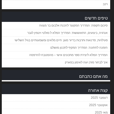
רכב
טיפים חדשים
סיכום תקופה: המדריך המקוצר להכנת אלבום בר מצווה
אנרגיה, ביצועים, התאוששות: המדריך המלא ל-מולטי ויטמין לגבר
פעילויות, סדנאות ותרבות בדיור מוגן: חיים מלאים ומשמעותיים בגיל השלישי
הזמנה לחתונה: המדריך המקיף לתכנון מושלם
המדריך המלא ליצירת ספר מתכונים אישי – מהמטבח להדפסה
איך לבחור מזרן יוגה לאימון בפארק
מה אתם כתבתם
קצת אחורה
דצמבר 2025
אוקטובר 2025
מאי 2025