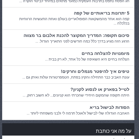
חג הפסח נתפס בתרבות העסקית כמועד מתאים במיוחד לביטוי הוקרה ...
5 יתרונות בריאותיים של קפה
קפה הוא אחד מהמשקאות הפופולאריים בעולם ואחת התעשיות הרווחיות
בכלכלה ...
סיכום תקופה: המדריך המקוצר להכנת אלבום בר מצווה
הרגע הזה מגיע בדרך כלל כמה חודשים לפני התאריך הגדול. ...
מיומנויות להצלחה בחיים
הצלחה בחיים היא השאיפה של כל אחד, לא רק בבית ...
טיפים איך להיפטר מנמלים וחרקים!
עונת האביב כבר התחילה והקיץ בפתח, הטמפרטורות עולות ואיתן גם ...
לטייל בפארק או לנסוע לקניון?
היתה תקופה שהמקום היחידי שהכרתי הוא קניונים... לא חשוב רחוק, ...
הסודות לבישול בריא
האהבה הגדולה שלי לבישול ולאוכל תרמה לי ולבני משפחתי ליותר ...
על מה אני כותבת