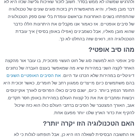
ולהרגיש שמשהו לא ממש בסדר. חשוב לזכור שאיכות גלישה שכזו היא לא
דבר מובן מאליו, והיא מתאפשרת רק בזכות סוגים שונים של טכנולוגיה
שהתפתחו בשנים האחרונות ובראשם עומדת בלי שום ספק הטכנולוגיה
של סיבים אופטיים. אז כאמור אנו מקבלים את היתרונות הללו כדבר
שהוא מובן מאליו, אבל כשמבינים (אפילו באופן בסיסי) איך עובדת
הטכנולוגיה הזו, רואים שזה בהחלט לא כך.
מהו סיב אופטי?
סיב אופטי הוא למעשה סוג של חוט העשוי מזכוכית, בו עובר אור מהקצה
האחד לקצה השני במהירות שיא מה שמאפשר בעצם העברה של נתונים
דיגיטליים במהירות שלא הכרנו עד היום.
את הסיבים האופטיים השונים
בהם משתמשים כיום מייצרים ממגוון רחב של חומרים, כאשר זכוכית היא
החומר הנפוץ ביותר. כיום, ישנם סיבים כאלו הפרוסים לאורך אוקיינוסים
ויבשות ומחברים את את כל קצוות העולם במהירות באופן חסר תקדים.
אגב, האורך המצטבר של הסיבים ברחבי העולם כולו הוא כזה שיכול
להקיף את כדור הארץ שלנו יותר מפעם אחת.
האם הטכנולוגיה הזו יקרה יותר?
אז התשובה הבסיסית לשאלה הזו היא כן, אבל תופתעו לגלות כי לא