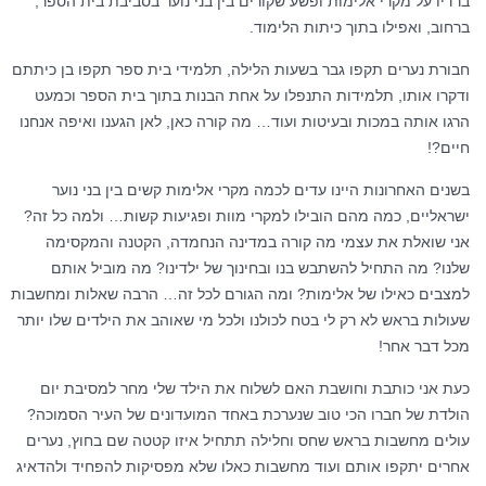
ברדיו על מקרי אלימות ופשע שקורים בין בני נוער בסביבת בית הספר,
ברחוב, ואפילו בתוך כיתות הלימוד.
חבורת נערים תקפו גבר בשעות הלילה, תלמידי בית ספר תקפו בן כיתתם
ודקרו אותו, תלמידות התנפלו על אחת הבנות בתוך בית הספר וכמעט
הרגו אותה במכות ובעיטות ועוד… מה קורה כאן, לאן הגענו ואיפה אנחנו
חיים?!
בשנים האחרונות היינו עדים לכמה מקרי אלימות קשים בין בני נוער
ישראליים, כמה מהם הובילו למקרי מוות ופגיעות קשות… ולמה כל זה?
אני שואלת את עצמי מה קורה במדינה הנחמדה, הקטנה והמקסימה
שלנו? מה התחיל להשתבש בנו ובחינוך של ילדינו? מה מוביל אותם
למצבים כאילו של אלימות? ומה הגורם לכל זה… הרבה שאלות ומחשבות
שעולות בראש לא רק לי בטח לכולנו ולכל מי שאוהב את הילדים שלו יותר
מכל דבר אחר!
כעת אני כותבת וחושבת האם לשלוח את הילד שלי מחר למסיבת יום
הולדת של חברו הכי טוב שנערכת באחד המועדונים של העיר הסמוכה?
עולים מחשבות בראש שחס וחלילה תתחיל איזו קטטה שם בחוץ, נערים
אחרים יתקפו אותם ועוד מחשבות כאלו שלא מפסיקות להפחיד ולהדאיג