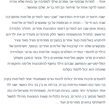
אותי… למרות שבסוף אני אסכים שילך למסיבה אך בטוח שלא אהיה
רגועה לדקה אחת עד שיחזור הביתה בריא, שלם ומאושר…
ישנה תיאוריה חברתית המדגישה "שבני נוער לומדים אלימות מהסביבה
שבה הם חיים" – הנחה זו מבוססת על כך שאנשים לומדים אלימות
באותו אופן שבו הם לומדים דפוסי התנהגות אחרים. תהליך הלמידה
הראשוני מתחיל מהמשפחה כאשר חלק מההורים מעודדים את ילדיהם
להתנהג באלימות כנגד אחרים במצבים מסוימים מגיל מאד צעיר
ומבקשים שלא יהיו קורבנות של אלימים אחרים. בנוסף, חשיפתם של
הילדים לחומרי המדיה המלאים בקטעי אלימות כמו ערוצי הטלוויזיה
המציגים סרטי אקשן ואלימות שפוגעים בילד ובנער וכמובן משחקי
הפלייסטיישן והמחשב שבהם הילד נחשף להתנהגות אלימה ותוקפנית
שאותה הוא יכול ללמוד בקלות.
לפעמים סיבות אחרות יכולות להוות גורם משמעותי אחר לאלימות בקרב
בני נוער כמו רגשות נחיתות בבית, בכיתה או בין בני גילו כאשר ישנו ילד
אחר המועדף יותר ממנו, בעיות חברתיות, משפחתיות וסוציאליות כמו
למשל סכסוך בין ההורים, בעיות כלכליות קשות המונעות מהילד למשל
להשתתף בחוגים מסויימים ועוד….