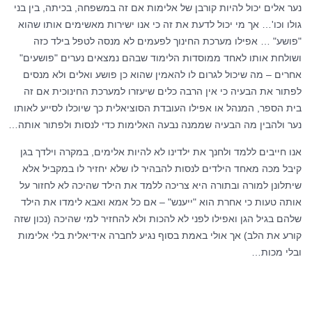
נער אלים יכול להיות קורבן של אלימות אם זה במשפחה, בכיתה, בין בני
גולו וכו'… אך מי יכול לדעת את זה כי אנו ישירות מאשימים אותו שהוא
"פושע" … אפילו מערכת החינוך לפעמים לא מנסה לטפל בילד כזה
ושולחת אותו לאחד ממוסדות הלימוד שבהם נמצאים נערים "פושעים"
אחרים – מה שיכול לגרום לו להאמין שהוא כן פושע ואלים ולא מנסים
לפתור את הבעיה כי אין הרבה כלים שיעזרו למערכת החינוכית אם זה
בית הספר, המנהל או אפילו העובדת הסוציאלית כך שיוכלו לסייע לאותו
נער ולהבין מה הבעיה שממנה נבעה האלימות כדי לנסות ולפתור אותה…
אנו חייבים ללמד ולחנך את ילדינו לא להיות אלימים, במקרה וילדך בגן
קיבל מכה מאחד הילדים לנסות להבהיר לו שלא יחזיר לו במקביל אלא
שיתלונן למורה ובתורה היא צריכה ללמד את הילד שהיכה לא לחזור על
אותה טעות כי אחרת הוא "ייענש" – אם כל אמא ואבא לימדו את הילד
שלהם בגיל הגן ואפילו לפני לא להכות ולא להחזיר למי שהיכה (נכון שזה
קורע את הלב) אך אולי באמת בסוף נגיע לחברה אידיאלית בלי אלימות
ובלי מכות…