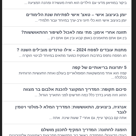
ביקור במוזיאון מדעי עם הילדים הוא חוויה מעשירה ומהנה המציעה ...
יומן בעיצוב אישי – טאצ' אישי לפתיחת שנת הלימודים
יומן בעיצוב אישי הוא כלי חיוני ורב-ערך במיוחד עבור תלמידי ...
תזונה אחרי אימון: מתי ומה לאכול לשיפור ההתאוששות?
בין אם אתם מתאמנים באופן קבוע ובין אם אתם רק ...
מתנות עובדים לפסח 2024 – אילו טרנדים מובילים השנה ?
חג הפסח נתפס בתרבות העסקית כמועד מתאים במיוחד לביטוי הוקרה ...
5 יתרונות בריאותיים של קפה
קפה הוא אחד מהמשקאות הפופולאריים בעולם ואחת התעשיות הרווחיות
בכלכלה ...
סיכום תקופה: המדריך המקוצר להכנת אלבום בר מצווה
הרגע הזה מגיע בדרך כלל כמה חודשים לפני התאריך הגדול. ...
אנרגיה, ביצועים, התאוששות: המדריך המלא ל-מולטי ויטמין
לגבר
אתה קם בבוקר עייף, גם אחרי 7 שעות שינה. אתה ...
הזמנה לחתונה: המדריך המקיף לתכנון מושלם
בעידן הדיגיטלי המתקדם, כאשר רוב התקשורת מתבצעת באמצעים אלקטרוניים,