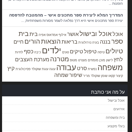
הזמנות ...
המדריך המלא ליצירת ספר מתכונים אישי – מהמטבח להדפסה
יצירת ספר מתכונים אישי היא דרך נפלאה לשמר מסורות משפחתיות, ...
אוכל ובישול
בית
אוכל
אושר
בית
אילוף
אמדאוס
אפיה
ספר
הוצאות
הורים
בננה
בריאות
חיים
בעיה נוירולוגית
ילדים
טיולים
טיפול
טיקים
כסף
טיסה
טעים
כיבה
לחיות
מטרנה
לחץ
מערכת העצבים
לישון
מוכן
מומחים
מוצרט
מטוס
משפחה
עבודה
סרט
קיץ
נפשית
עוגה
עוגת שוקולד
פסיכולוגית
שיפור
שמחה
קיצור
קקאו
שומן
שוקולד מריר
על מה אני כותבת
אוכל ובישול
אירועים
בית ומשפחה
בעלי מקצוע