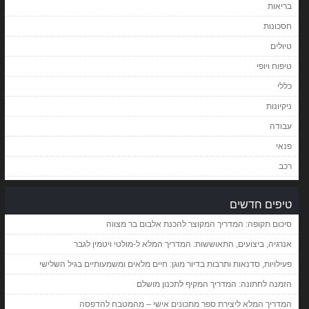
בריאות
חסכונות
טיולים
טיפוח ויופי
כללי
ניקיונות
עבודה
פנאי
רכב
טיפים חדשים
סיכום תקופה: המדריך המקוצר להכנת אלבום בר מצווה
אנרגיה, ביצועים, התאוששות: המדריך המלא ל-מולטי ויטמין לגבר
פעילויות, סדנאות ותרבות בדיור מוגן: חיים מלאים ומשמעותיים בגיל השלישי
הזמנה לחתונה: המדריך המקיף לתכנון מושלם
המדריך המלא ליצירת ספר מתכונים אישי – מהמטבח להדפסה