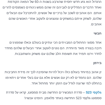
הרגדול הוא גזע חדש יחסית שהורבע בשנות ה-60 של המאה הקודמת
ואחד הדברים המדליקים לגביהם זה שהם ממש נינוחים כשמנסים להרים
אותם. הם אוהבים לשכב על ברכיים של אנשים, להתכרבל עם הבעלים
שלהם, לשחק איתם במשחקים וצעצועים ולעקוב אחרי האנשים שהם
אוהבים.
חבשי
אחד מסוגי החתולים המבויתים הכי עתיקים בעולם וכאלו שמפגינים
חיבה בצורה מאד מיוחדת. הם נוטים לעקוב אחרי הבעלים שלהם מחדר
לחדר וירצו תמיד את תשומת הלב שלכם עם משחק והשתובבות.
בירמן
זן אהוב במיוחד בעולם כולו ויכול להיות שהסיבה לכך זה מידת החביבות
שלהם. הם נחמדים לא רק עם אנשים אלא גם עם בעלי אחרים ויתאימו
בהחלט למי שרוצה לגדל עם הזמן יותר מחתול אחד.
גלקסי S23
– סדרת המכשירים החדשה מבית סמסונג, קראו על סדרת
סמסונג גלקסי S23 החדשה באתר פלאפון. הזמינו עכשיו!