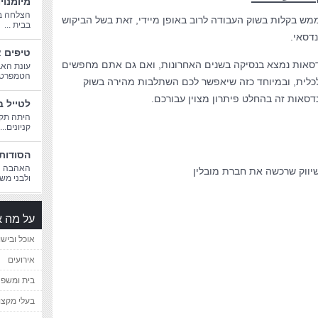
מיומנוי
הצלחה בח
ש בקלות בשוק העבודה לרוב באופן מיידי, זאת בשל הביקוש
בבית ...
דסאי.
טיפים א
דסאות נמצא בנסיקה בשנים האחרונות, ואם גם אתם מחפשים
עונת האב
הטמפרטורו
לכלית, ובמיוחד כזה שיאפשר לכם השתלבות מהירה בשוק
דסאות זה בהחלט פיתרון מצוין עבורכם.
לטייל ב
היתה תקו
קניונים...
הסודות 
האהבה הג
יווק שרכשה את חברת מובלין
ולבני משפ
על מה א
אוכל ובישו
אירועים
בית ומשפ
בעלי מקצו