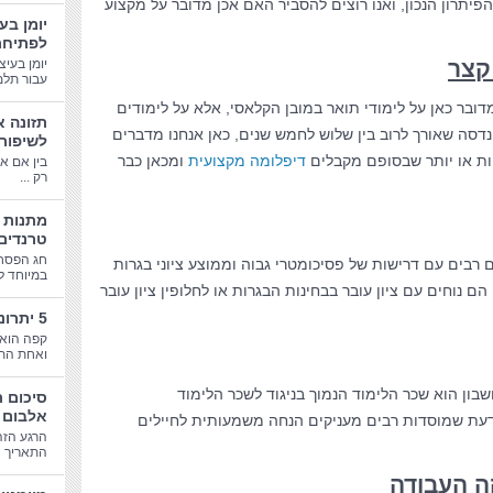
יתרון הנכון, ואנו רוצים להסביר האם אכן מדובר על מקצוע
יומן בע
לפתיחת
קצר
יומן בעיצ
עבור תלמי
דובר כאן על לימודי תואר במובן הקלאסי, אלא על לימודים
תזונה א
דסה שאורך לרוב בין שלוש לחמש שנים, כאן אנחנו מדברים
לשיפור
ת או יותר שבסופם מקבלים
דיפלומה מקצועית
ומכאן כבר
בין אם א
רק ...
טרנדים
חג הפסח
 רבים עם דרישות של פסיכומטרי גבוה וממוצע ציוני בגרות
במיוחד לב
הם נוחים עם ציון עובר בבחינות הבגרות או לחלופין ציון עובר
5 יתרונות בריאותיים של קפה
קפה הוא 
ואחת התע
בון הוא שכר הלימוד הנמוך בניגוד לשכר הלימוד
סיכום 
אלבום 
לדעת שמוסדות רבים מעניקים הנחה משמעותית לחיילים
הרגע הזה
התאריך הג
ה העבודה