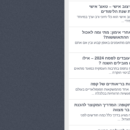
יצוב אישי – טאצ' אישי
 שנת הלימודים
וב אישי הוא כלי חיוני ורב-ערך במיוחד
די ...
חרי אימון: מתי ומה לאכול
 ההתאוששות?
תם מתאמנים באופן קבוע ובין אם אתם
מתנות עובדים לפסח 2024 – אילו
 מובילים השנה ?
 נתפס בתרבות העסקית כמועד מתאים
יטוי הוקרה ...
אחד מהמשקאות הפופולאריים בעולם
שיות הרווחיות בכלכלה ...
תקופה: המדריך המקוצר להכנת
בר מצווה
 מגיע בדרך כלל כמה חודשים לפני
דול. ...