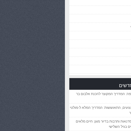
חדשים
פה: המדריך המקוצר להכנת אלבום בר
יצועים, התאוששות: המדריך המלא ל-מולטי
ר
סדנאות ותרבות בדיור מוגן: חיים מלאים
ם בגיל השלישי