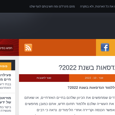
ה את כל הארונות, ולא במקרה
מהם מינרלים ומה חשיבותם לגוף שלנו
של אובדן כושר עבודה
ות בשנת 2022?
פופול
פעילויו
פבר - 10 - 2022
סגור לתגובות
חיים מ
בבתי דיו
מוד הנדסאות בשנת 2022?
האחרונות
רים שמחפשים את הכיוון שלהם בחיים האזרחיים, או שאתם
מוזיאונ
של ידע
ן את העשייה שלכם וללמוד תחום חדש, אתם כמובן מחפשים
ביקור במו
אפשר הכנסה וקריירה אחרי הלימודים. נראה כי רבים
מעשירה ו