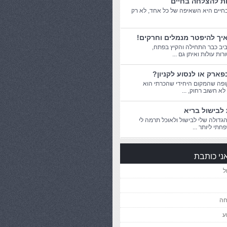
ות להצלחה בחיים
יים היא השאיפה של כל אחד, לא רק
יך להיפטר מנמלים וחרקים!
יב כבר התחילה והקיץ בפתח,
ת עולות ואיתן גם ...
פארק או לנסוע לקניון?
פה שהמקום היחידי שהכרתי הוא
 לא חשוב רחוק, ...
לבישול בריא
דולה שלי לבישול ולאוכל תרמה לי
חתי ליותר ...
ני כותבת
ל
חה
ע