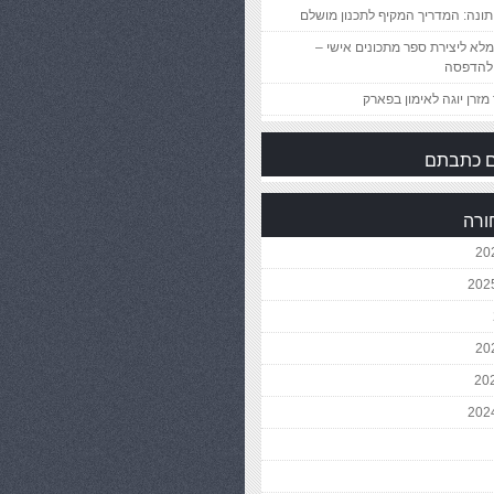
ונה: המדריך המקיף לתכנון מושלם
לא ליצירת ספר מתכונים אישי –
להדפסה
מזרן יוגה לאימון בפארק
 כתבתם
ורה