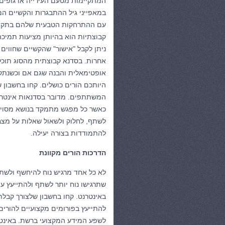
המתקיימות מטעם העירייה או גופים
במאפייני גיל ההתבגרות והקשיים ה
עם ההתרחקות הטבעית שלהם בתקופה 
קבוצתיות הוא בהיותן מציעות תמיכה 
ניתן לקבל "אישור" שהקשיים שחווי
אחרות. בסדנא קבוצתית מהסוג תוכל
אופטימאלית והבנה שגם אם וכשנתקל
היותכם הורים כושלים. קחו בחשבון
המשתתפים. מדובר בסדנאות אינטראק
כאשר כל מפגש מתמקד בנושא מסוים
לשתף, לחלוק ולשאול שאלות על מצבי
להתמודדות בצורה יעילה.
הדרכות הורים מקוונת
לא כל אחד מרגיש נוח להיחשף ולשת
שתרגישו נוח יותר לשתף ולהתייעץ עם
באינטרנט. קחו בחשבון שלצורך קבלת
להתייעץ בפורומים מקצועיים להורים
לשפע המידע המקצועי ברשת. באינטר