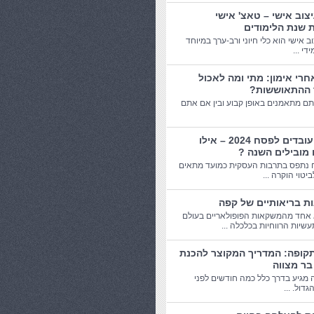
יצוב אישי – טאצ' אישי
 שנת הלימודים
וב אישי הוא כלי חיוני ורב-ערך במיוחד
די ...
חרי אימון: מתי ומה לאכול
 ההתאוששות?
תם מתאמנים באופן קבוע ובין אם אתם
מתנות עובדים לפסח 2024 – אילו
 מובילים השנה ?
 נתפס בתרבות העסקית כמועד מתאים
יטוי הוקרה ...
אחד מהמשקאות הפופולאריים בעולם
שיות הרווחיות בכלכלה ...
תקופה: המדריך המקוצר להכנת
בר מצווה
 מגיע בדרך כלל כמה חודשים לפני
דול. ...