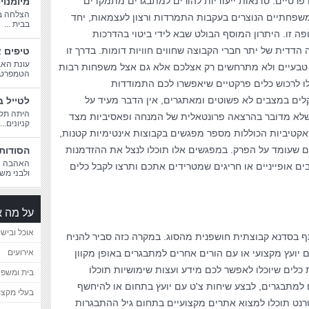
 פרטיים. סדנאות ייעודיות להורים למתבגרים מתמקדים
מיומנוי
הצלחה בח
משפחתיים הנוצרים בעקבות התמרדות ורצון לעצמאות, יחד
בבית ...
זו. היתרון המוסף הבולט שבא לידי ביטוי בהדרכות
הדדית של יתר חברי הקבוצה שחווים חוויות דומות. בדרך זו
טיפים א
עונת האב
ם טבעיים ולא מתרחשים רק אצלכם אלא גם אצל משפחות רבות
הטמפרטורו
ו לרכוש כלים פרקטיים שיאפשרו לכם התמודדות
ים במצבים לא פשוטים ומאתגרים, אין הדבר מעיד על
לטייל ב
היתה תקו
 שלא מדובר בהרצאה פרונטאלית של המנחה ופאסיביות מצד
קניונים...
טיביות הכוללות מספר מפגשים בקבוצות אינטימיות קטנות,
 שעומד על הפרק. במפגשים אלו תוכלו לנצל את ההזדמנות
הסודות 
האהבה הג
ם אופייניים או חריגים שמטרידים אתכם ותרצו לקבל כלים
ולבני משפ
על מה א
אוכל ובישו
ף בסדנא קבוצתית חושפנית מהסוג. במקרה כזה סביר להניח
 יועץ מקצועי או עם הורים אחרים למתבגרים באופן מקוון
אירועים
 כלים שיוכלו לאפשר לכם מידע ועצות שימושיות תוכלו
בית ומשפ
 למתבגרים, לבצע שיחות צ'ט עם יועץ בתחום או להיחשף
בעלי מקצו
נט תוכלו למצוא אתרים מקצועיים בתחום גיל ההתבגרות