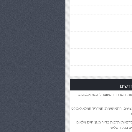
חדשים
פה: המדריך המקוצר להכנת אלבום בר
יצועים, התאוששות: המדריך המלא ל-מולטי
ר
סדנאות ותרבות בדיור מוגן: חיים מלאים
ם בגיל השלישי