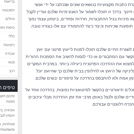
בריאות
רת כתבות מקצועיות בנושאים שונים שנכתבו על ידי אנשי
חסכונות
חינוך. בדרך זו תוכלו לשמור על האנונימיות שלכם ועדיין לקבל
 מיניות בגיל ההתבגרות, חרדות ופחדים, ביטחון עצמי נמוך
טיולים
ופעות שכיחות וכיצד כיצד להתמודד עם אלו בצורה טובה.
טיפוח ויופי
כללי
ניקיונות
שגרת החיים שלכם תוכלו לפנות לייעוץ פרטני עם יועץ
עבודה
שר עם המתבגרים או כדי לנסות להשיב את הסמכות ההורית
פנאי
למצוא את ההדרכה הפרטנית כיעילה ביותר. במרבית המקרים
ניקה של היועץ או לחילופין בבית שלכם כך שהיועץ יוכל
רכב
מן אמת ולא להתבסס בהדרכה על סיפורים יבשים שלכם.
טיפים 
לים תיאורטיים בהקשר לסיטואציות נפוצות, בהדרכה אחד על
סיכום תקו
דיים שלכם ולנצל באופן מרבי את זמן ההדרכה מבלי עיכובים
מצווה
כרח רלוונטיים עבורכם.
אנרגיה, ב
ויטמין לגב
פעילויות, 
ומשמעותיי