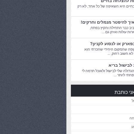
ות להצלחה בחיים
יים היא השאיפה של כל אחד, לא רק
יך להיפטר מנמלים וחרקים!
יב כבר התחילה והקיץ בפתח,
ת עולות ואיתן גם ...
פארק או לנסוע לקניון?
פה שהמקום היחידי שהכרתי הוא
 לא חשוב רחוק, ...
לבישול בריא
דולה שלי לבישול ולאוכל תרמה לי
חתי ליותר ...
ני כותבת
ל
חה
ע