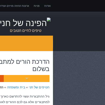
אודות
פניות
ארונות ההזזה מזיזים הציד
אובדן כושר עבודה – כיצד לממש זכויות במקרה 
טיפים לחיים הטובים
הדרכת הורים למתבג
בשלום
חני
הטיפים של חני
»
בית ומשפחה
»
הד
גיל ההתבגרות עשוי להתרשם כארוך 
למתבגרים אלא גם לכם ההורים לאור