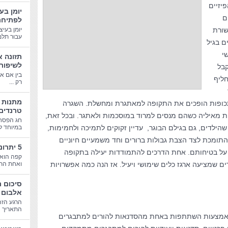
פיזיים
יומן בע
ם
לפתיחת
שורת
יומן בעיצ
עבור תלמי
ם בגיל
י
תזונה א
לשיפור
בל
בין אם א
ליף
רק ...
התכופות הופכים את התקופה למאתגרת ומחשלת. השגרה
טרנדים
ת מאיליה כשהם מנסים למרוד במוסכמות ולאתגר. ובכל זאת,
חג הפסח
הילדים, גם בגילם הבוגר, עדיין זקוקים לתמיכה ולחמימות,
במיוחד לב
התומכת לצד הצבת גבולות ברורים וחד משמעיים חיוניים
5 יתרונות בריאותיים של קפה
 על בטיחותם. אחת הדרכים להתמודדות יעילה בתקופה
קפה הוא 
ם שמציעה ארגז כלים שימושי ויעיל. אז הנה כמה אפשרויות
ואחת התע
סיכום 
אלבום 
הרגע הזה
התאריך הג
באמצעות השתתפות באחת מהסדנאות להורים למתבגרים