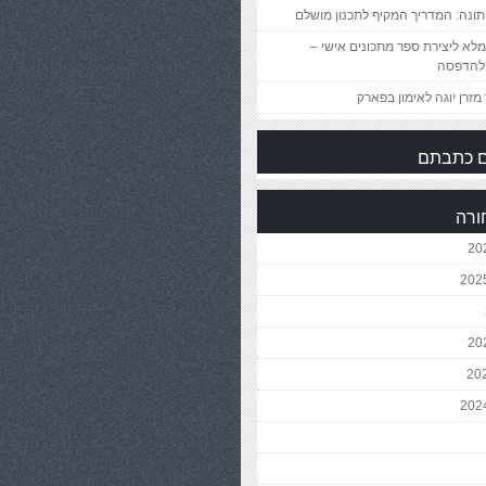
ונה: המדריך המקיף לתכנון מושלם
לא ליצירת ספר מתכונים אישי –
להדפסה
מזרן יוגה לאימון בפארק
 כתבתם
ורה