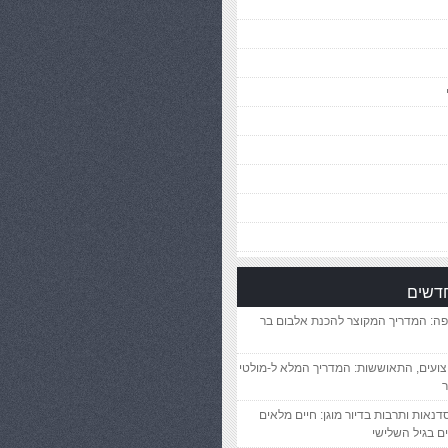
חדשים
פה: המדריך המקוצר להכנת אלבום בר
יצועים, התאוששות: המדריך המלא ל-מולטי
ר
סדנאות ותרבות בדיור מוגן: חיים מלאים
ם בגיל השלישי