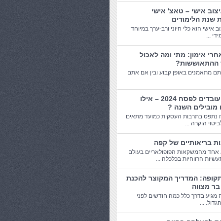
יצוב אישי – טאצ' אישי
 שנת הלימודים
וב אישי הוא כלי חיוני ורב-ערך במיוחד
די ...
חרי אימון: מתי ומה לאכול
 ההתאוששות?
תם מתאמנים באופן קבוע ובין אם אתם
מתנות עובדים לפסח 2024 – אילו
 מובילים השנה ?
 נתפס בתרבות העסקית כמועד מתאים
יטוי הוקרה ...
אחד מהמשקאות הפופולאריים בעולם
שיות הרווחיות בכלכלה ...
תקופה: המדריך המקוצר להכנת
בר מצווה
 מגיע בדרך כלל כמה חודשים לפני
דול. ...