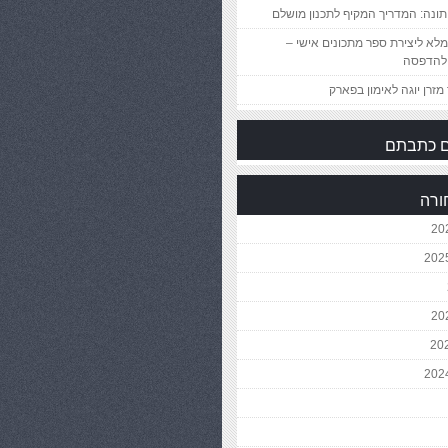
ונה: המדריך המקיף לתכנון מושלם
לא ליצירת ספר מתכונים אישי –
להדפסה
מזרן יוגה לאימון בפארק
 כתבתם
ורה