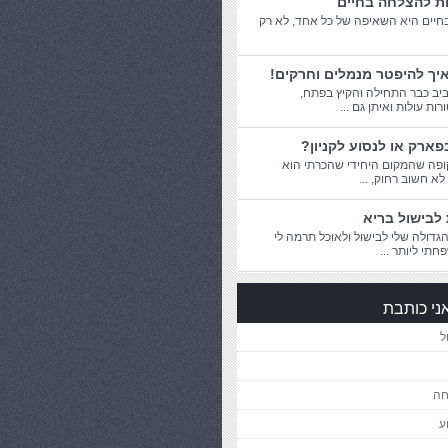
ות להצלחה בחיים
יים היא השאיפה של כל אחד, לא רק
יך להיפטר מנמלים וחרקים!
יב כבר התחילה והקיץ בפתח,
ת עולות ואיתן גם ...
פארק או לנסוע לקניון?
פה שהמקום היחידי שהכרתי הוא
 לא חשוב רחוק, ...
לבישול בריא
דולה שלי לבישול ולאוכל תרמה לי
חתי ליותר ...
ני כותבת
ל
חה
ע