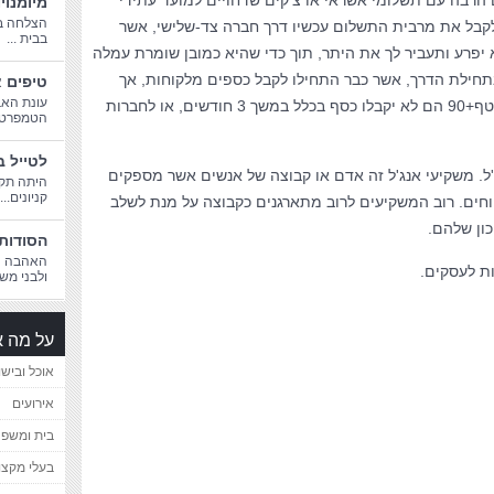
הרבה עם תשלומי אשראי או צ'קים שדחויים למועד עתידי
מיומנוי
הצלחה בח
לקבל את מרבית התשלום עכשיו דרך חברה צד-שלישי, אשר
בבית ...
פרע ותעביר לך את היתר, תוך כדי שהיא כמובן שומרת עמלה
בתחילת הדרך, אשר כבר התחילו לקבל כספים מלקוחות, אך
טיפים א
עונת האב
בגלל שהתשלום הוא בתנאים כמו שוטף+90 הם לא יקבלו כסף בכלל במשך 3 חודשים, או לחברות
הטמפרטורו
לטייל ב
ל. משקיעי אנג'ל זה אדם או קבוצה של אנשים אשר מספקים
היתה תקו
קניונים...
וחים. רוב המשקיעים לרוב מתארגנים כקבוצה על מנת לשלב
ון שלהם.
הסודות 
האהבה הג
ת לעסקים.
ולבני משפ
על מה א
אוכל ובישו
אירועים
בית ומשפ
בעלי מקצו