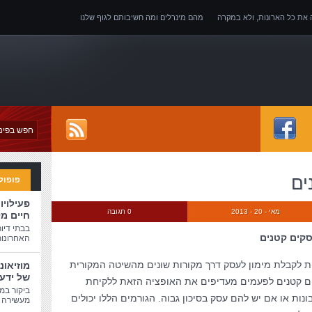
ה את כל הארונות, ולא במקרה
מהם מינרלים ומה חשיבותם לגוף שלנו
של אובדן כושר עבודה
ים
פופול
פעילויו
מאי - 20 - 2013
0 תגובה
חיים מ
בבתי דיו
סקים קטנים
האחרונות
פת לקבלת מימון לעסק דרך מקורות שונים מהשיטה המקורית
מוזיאונ
של ידע
ים קטנים לפעמים מעדיפים את האופציה הזאת ללקיחת
ביקור במו
נות או אם יש להם עסק בסיכון גבוה. הגורמים הללו יכולים
מעשירה ו