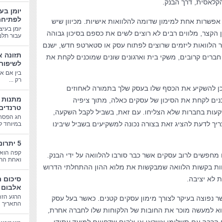
קלאסית, דרך הבנק.
יומן בע
לפתיחת
אפשרות אחת למימון שדומה להלוואות אישיות. מכיוון שיש
יומן בעיצ
הקצר, מלווים רבים לא רוצים לשים את כספם בסיכון גבוהה
עבור תלמי
ר הלוואות ליזמים שרוצים לפתוח עסק או סטארטפ חדש, ישנם
תזונה א
חברים קרובים, משקי בית וארגונים שונים שמוכנים לקחת את
לשיפור
בין אם א
רק ...
ן להשקיע את הכסף שלו בעסק שלך בתמורה לאחוזים
ים לקחת את הסיכון של עסקים כאלה, מתוך ציפיה
טרנדים
קעות בחברות שלא הצליחו. עם זאת, בשביל לקבל השקעה,
חג הפסח
יך לדעת להציג זאת בצורה נכונה למשקיעים בשביל שיבינו
במיוחד לב
5 יתרונות בריאותיים של קפה
קפה הוא 
 מחפשים לרוב עסקים אשר כבר סורבו להלוואה על ידי הבנק.
ואחת התע
דחות בקשות הלוואה שמבקשות את מלוא ההון ההתחלתי הדרוש
 לא יציבה.
סיכום 
אלבום 
הרגע הזה
ר נפוצה בעיקר לצורך מימון עסקים קטנים. כאשר בעל עסק
התאריך הג
הוא למעשה מוכר את החובות של הלקוחות שלו לחברה אחרת,