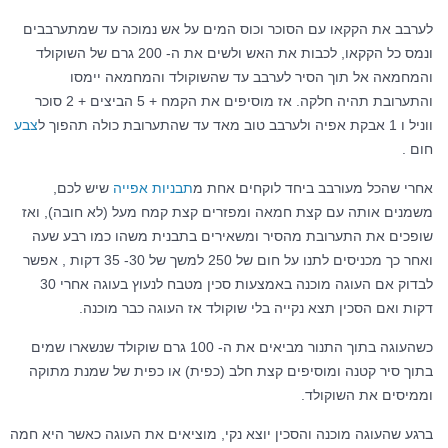
לערבב את הקקאו עם הסוכר וכוס המים על אש נמוכה עד שמתערבבים
ונמס כל הקקאו, לכבות את האש ולשים את ה- 200 גרם של השוקולד
והמחמאה אל תוך הסיר לערבב עד שהשוקולד והמחמאה יימסו
והתערובת תהיה חלקה. אז מוסיפים את הקמח + 5 הביצים + 2 סוכר
ווניל ו 1 אבקת אפיה ולערבב טוב מאד עד שהתערובת כולה תהפוך ל
צבע
חום .
אחרי שהכל מעורבב ביחד לוקחים אחת מ
תבניות אפייה
שיש לכם,
משמנים אותה עם קצת חמאה ומפזרים קצת קמח מעל (לא חובה), ואז
שופכים את התערובת מהסיר ומשאירים בתבנית משהו כמו רבע שעה
ואחר כך מכניסים לתנו על חום של 250 למשך של 30- 35 דקות , אפשר
לבדוק אם העוגה מוכנה באמצעות סכין מטבח לנעוץ בעוגה אחרי 30
דקות ואם הסכין תצא נקייה בלי שוקולד אז העוגה כבר מוכנה.
כשהעוגה בתוך התנור מביאים את ה- 100 גרם שוקולד שנשארו שמים
בתוך סיר קטנה ומוסיפים קצת חלב (כפית) או כפית של שמנת מתוקה
וממיסים את השוקולד.
ברגע שהעוגה מוכנה והסכין יוצא נקי, מוציאים את העוגה כאשר היא חמה