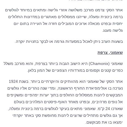
אתר הסקי צרמט מורכב משלושה אזורי גלישה ומתאים במיוחד לגולשים
ברמה בינונית ומעלה, שייהנו ממסלולים מאתגרים במדרונות התלולים
יחסית ובפרט מכאלה ארוכים המובילים חזרה אל העיירה בתום יום
גלישה מענג.
בשעות הערב ניתן לאכול במסעדות גורמה או לבקר בחנויות יוקרה.
שאמוני, צרפת
שאמוני (Chamonix) היא הישוב הגבוה ביותר בצרפת, והוא מורכב משלל
כפרים קטנים וקסומים במורדותיו הצפוניים של המון בלאן.
אתר הסקי של שאמוני הוא מהוותיקים והיוקרתיים ביותר. בשנת 1924
נערכה בו אולימפיאדת החורף הראשונה, ומדי שנה נוהרים אליו גולשים
המבקשים ליהנות ממסלולים החולפים בתוך יערות יפהפיים ומשקיפים
אל נופים מרהיבים, ובפרט מאחד האוף-פיסטים המלהיבים בעולם
שאורכו 24 ק"מ. שאמוני מתאים בעיקר לגולשים ברמה בינונית ומעלה,
אך גם גולשים מתחילים שרוצים ליהנות מחופשת סקי באתר יוקרתי
ימצאו בו את מבוקשם.