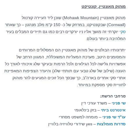
מוהוק מאונטיין, קונטיקט
מוהוק מאונטיין (Mohawk Mountain) שוכן ליד העיירה קורנוול
(Cornwall) שבקונטיקט, במרחק של כ- 150 ק"מ מלב מנהטן – כך שאתר
סקי
יוקרתי זה מושך אליו ניו יורקרים רבים כמו גם תיירים המבלים בעיר
המלהיבה ביותר בעולם.
יתרונותיו הבולטים של מוהוק מאונטיין הם המסלולים המרווחים
והמסומנים היטב, מערכת המעליות המשוכללת, המגוון הרחב של
אפשרויות גלישה לכל הגילאים ולכל הרמות ובעיקר שלג איכותי לאורך כל
העונה (שילוב של שלג טבעי עם תותחי שלג) והיעדר הצפיפות המאפיינת
אתרי סקי אחרים בארה"ב, כך שבסך הכל זוכים המגיעים להר מוהוק
לחוויית סקי מספקת במיוחד.
מרחבי הרשת
:
שי פניני
– משרד עורכי דין
אינטרנט ביתי
– בזק בינלאומי
עו"ד שי פניני
– מומחה למשפט מסחרי
סדרות מומלצות
– yes שידורי טלוויזיה בלוויין