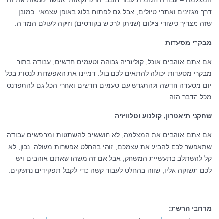
המצלמה – עבודה חלומית עבור חובבי הרפתקאות. אפשר לעשות את זה
דרך מגזינים ואתרי טיולים, אבל גם לפתוח בלוג באופן עצמאי. כמובן
שזה מצריך כישורי צילום (שניתן לרכוש בקורסים) וזיקה לעולם המדיה.
מבקרי מסעדות
אם אתם אוהבים אוכל, קולינריה גבוהה וטעמים חדשים, עבודה בתור
מבקרי מסעדות יכולה להתאים לכם בול. דמיינו את האפשרות לנסות בכל
יום מסעדה חדשה ולהתגרש עם טעמים חדשים ואחרי הכל גם להתפרנס
מכל הדבר הזה.
שחקני תיאטרון, קולנוע וטלוויזיה
אם אתם אוהבים את המצלמה, לא חוששים להשתטות ומחפשים עבודה
שתאפשר לכם להביע את עצמכם, זוהי בהחלט אפשרות מעולה. נכון, לא
קל להשתלב בתעשיית המשחק, אבל אם זה משהו שאתם אוהבים ויש
לכם תשוקה אליו, שווה בהחלט לעבוד קשה כדי לקבל תפקידים נחשקים.
מרחבי הרשת: