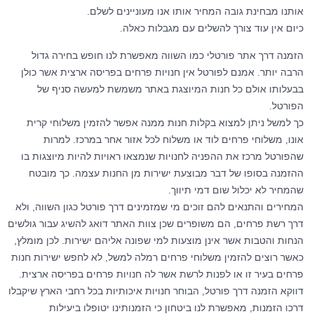
אותנו מבחינת גובה המחיר אותו אנו מעוניינים לשלם.
כיום אין עוד צורך להשלים עם מגבלות כאלה.
הזמנה דרך אתר פורטלי כמו השווה מאפשרת לנו חופש בחירה גדול
הרבה יותר. אמנם לפורטל אין חנויות פרחים בפריסה ארצית אשר כולן
בבעלותו אולם כל חנות המיוצגת באתר משמשת למעשה סניף של
הפורטל.
כך למשל ניתן למצוא בקלות חנות ממנה אפשר להזמין משלוחי קרית
אונו, משלוחי פרחים לוד או משלוח לכל אזור אחר במרכז. למרות
שהפורטל מרכז את ההפניה לחנויות שנמצאו ראויות להיות מיוצגות בו
ההזמנה בסופו של דבר מבוצעת ישירות מן החנות עצמה. כך מובטח
שהמחיר לא יכלול שום דמי תיווך.
המחירים והתנאים להם זוכים מי שמזמינים דרך פורטל כגון השווה, ולא
דרך רשת פרחים, הם משופרים שכן צוות האתר דואג להשיג עבור גולשים
הנחות והטבות אשר אינן מוצעות למי שפונה אליהם ישירות. לכן מומלץ,
כאשר רוצים להזמין משלוחי פרחים רמלה למשל, לא לחפש ישירות חנות
פרחים בעיר זו או לפנות לרשת אשר לה חנויות פרחים בפריסה ארצית.
דווקא הזמנה דרך פורטל, הבוחר חנויות איכותיות בכל רחבי הארץ שיקבלו
דרכו הזמנות, מאפשרת לנו ביטחון כי הזמנותינו יטופלו ביעילות