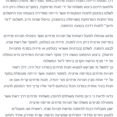
דרך נוספת הייתה לפנות לחנות פרחים באזור מגוריו של מזמין המשלוח
ולתאם דרכם ביצוע משלוח על ידי חנות מרוחקת, במקרים כאלה ניתן היה
לשלם במזומן לחנות המקומית אשר הייתה מסדירה בעצמה את התשלום
מול החנות המרוחקת (שטיפלה בהזמנה), טיפול שכזה חייב תשלום "דמי
תיווך" לחנות דרכה בוצעה ההזמנה.
מרגע שהחלו לפעול רשתות של חנויות פרחים אשר הפעילו חנויות פרחים
בפריסה ארצית ניתן היה לפנות, פיזית או בטלפון, למוקד של רשת שכזו,
לבצע הזמנה, לשלם (בכרטיס אשראי בטלפון או פיזית בסניף מחנויות
הרשת). ביצוע ההזמנה נעשה דרך מוקד רשת חנויות הפרחים והיא טופלה
על ידי סניף הרשת הקרוב ביותר ליעד המשלוח.
כך למשל מי שביקש למצוא חנות פרחים במרכז יכול היה, דרך רשת
חנויות פרחים בפריסה ארצית, למסור הזמנה אשר הייתה מטופלת בסוף
על ידי אחת מבין חנויות פרחים אור יהודה, חנות פרחים קרית אונו או
חנות בעיר אחרת במרכז הכול בהתאם ליעד אליו צריך הזר המוזמן להגיע.
כדאי לדעת כי כיום פחות משתלם להזמין משלוחי פרחים דרך רשת אשר
מפעילה סניפים משלה של חנויות פרחים פריסה ארצית.
ישנן מגבלות רבות להזמנה מרשת חנויות שכזו, ראשית אנו מוגבלים
למגוון הזרים וסידורי הפרחים שמציעה הרשת, שנית מחירון אחיד תוחם