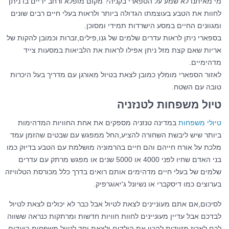
מי מאיתנו לא שמע על הספארי בקניה? מקום מופלא ורחב ידיים בו ניתן
לחוות את הטבע בעוצמתו הגדולה ביותר ולראות בעלי חיים רבים שונים
ומגוונים החיים במסע הישרדות תמידי ומסוכן.
בספארי ניתן לראות עדרים שלמים של גנו,פילים,זברות וכמובן להקות של
אריות שאם קצת מזל ניתן אפילו לראות את הלביאות במסעות צייד
מדהימיים.
לאזור הספארי מומלץ כמובן לצאת בטיול מאורגן עם מדריך בעל היכרות
טובה עם השטח.
טיול משפחות לטנזניה
טיולי משפחות
במדינה טנזניה מספקים את אחת החוויות המדהימות
ביותר שיש ליבשת השחורה להציע,החל ממפגש עם שבטים שהזמן עמד
מלכת על אורח חייהם והם חיים בהרמוניה מושלמת עם הטבע בדיוק כמו
בני האדם שחיו לפני 4000 או 5000 שנים או מפגש מרתק עם עדרים
שלמים של בעלי חיים מדהימים אותם רואים בדרך כלל מכורסת הטלוויזה
בערוצים כמו דיסקברי או נשיונל ג'יאוגרפיק.
לסיכום,אם אתם מעוניינים לצאת לטיול אבל כבר לא יכולים לצאת לטיול
לבדכם אבל עדיין מעוניינים לחוות חוויות חדשות ומרתקות כנראה ששווה
לכם לארוז מזוודות להכין את הילדים ולצאת יחד לטיול משפחות ביעדים