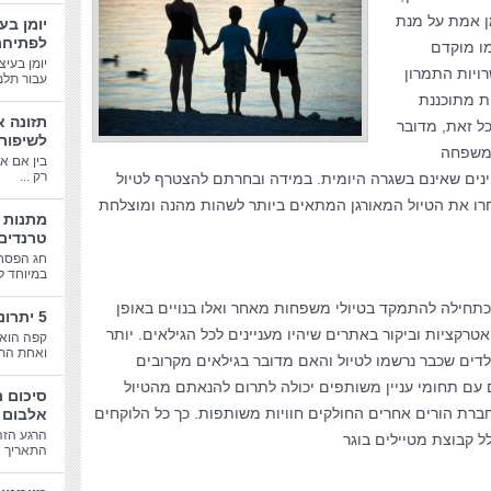
מן אמת על מנת
יומן בע
לפתיחת
מו מוקדם
יומן בעיצ
ויות התמרון
עבור תלמי
ת מתוכננת
תזונה א
ל זאת, מדובר
לשיפור
המשפחה
בין אם א
רק ...
ינים שאינם בשגרה היומית. במידה ובחרתם להצטרף לטיול
חרו את הטיול המאורגן המתאים ביותר לשהות מהנה ומוצלחת
טרנדים
חג הפסח
במיוחד לב
כתחילה להתמקד בטיולי משפחות מאחר ואלו בנויים באופן
5 יתרונות בריאותיים של קפה
טרקציות וביקור באתרים שיהיו מעניינים לכל הגילאים. יותר
קפה הוא 
ואחת התע
דים שכבר נרשמו לטיול והאם מדובר בגילאים מקרובים
 עם תחומי עניין משותפים יכולה לתרום להנאתם מהטיול
סיכום 
חברת הורים אחרים החולקים חוויות משותפות. כך כל הלוקחים
אלבום 
הרגע הזה
ל קבוצת מטיילים בוגר
התאריך הג