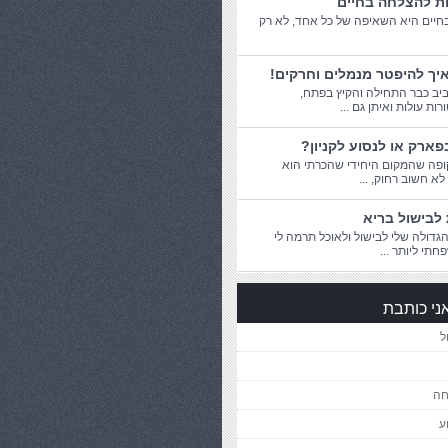
ות להצלחה בחיים
יים היא השאיפה של כל אחד, לא רק
יך להיפטר מנמלים וחרקים!
יב כבר התחילה והקיץ בפתח,
ת עולות ואיתן גם ...
פארק או לנסוע לקניון?
פה שהמקום היחידי שהכרתי הוא
 לא חשוב רחוק, ...
לבישול בריא
דולה שלי לבישול ולאוכל תרמה לי
חתי ליותר ...
ני כותבת
ל
חה
ע