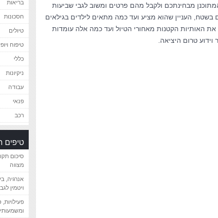
בריאות
מתוכנן מבחינתכם ולקבל מהם פרטים ומשוב לגבי שביעות
ם בשטח, העניין שהוא מציע ועד כמה מתאים לילדים בגילאים
חסכונות
ו את האותיות הקטנות מאחורי הטיול ועד כמה אלה עומדות
טיולים
וידוע טרום היציאה.
טיפוח ויופי
כללי
ניקיונות
עבודה
פנאי
רכב
טיפים 
סיכום תקו
מצווה
אנרגיה, ב
ויטמין לגב
פעילויות, 
ומשמעותיי