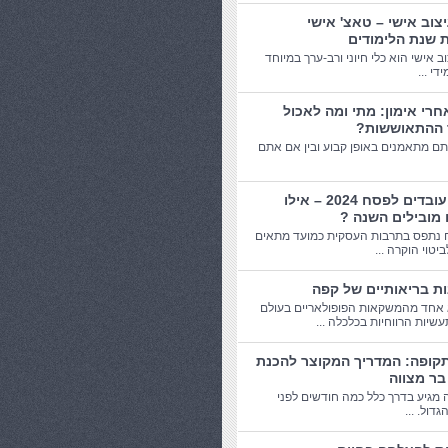
יצוב אישי – טאצ' אישי
 שנת הלימודים
וב אישי הוא כלי חיוני ורב-ערך במיוחד
די ...
חרי אימון: מתי ומה לאכול
 ההתאוששות?
תם מתאמנים באופן קבוע ובין אם אתם
מתנות עובדים לפסח 2024 – אילו
 מובילים השנה ?
 נתפס בתרבות העסקית כמועד מתאים
יטוי הוקרה ...
אחד מהמשקאות הפופולאריים בעולם
שיות הרווחיות בכלכלה ...
תקופה: המדריך המקוצר להכנת
בר מצווה
 מגיע בדרך כלל כמה חודשים לפני
דול. ...