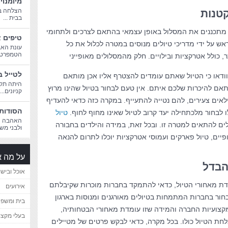
מיומנוי
הצלחה בח
קטנות
בבית ...
ם מתכננים את המסלול באופן עצמאי בהתאם לצרכים ולתחומי
טיפים א
ראש על ידי מדריכי טיולים מנוסים במטרה לכלול את כל
עונת האב
הטמפרטורו
, כולל אטרקציות ובילויים. חלק מהמסלולים מאופייני
לטייל ב
ודאו כי הטיול שאתם עומדים להצטרף אליו אכן מותאם
היתה תקו
ם להיכרות שלכם איתם. אין טעם לבחור בטיול שהינו מרוץ
קניונים...
ילאים צעירים, להם נטייה להתעייף. במקרה כזה כדאי להעדיף
הסודות 
ו לבחור מלכתחילה יעד קרוב לטיול שאינו מחוף לחוף.
טיול
האהבה הג
לים להתאים למטרה זו. ובכל זאת, במידה והילדים בחבורה
ולבני משפ
פיים, טיול פארקים ועמוסי אטרקציות יוכלו לתרום להנאה
על מה א
הבדל
אוכל ובישו
ת מאחורי הטיול, כדאי להתמקד בחברות מוכרות שקיבלתם
אירועים
בחור בחברות המתמחות בטיולים מאורגנים ומנוסות בארגון
בית ומשפ
מקצועיות החברה והמידה שזו עומדת מאחורי הבטחותיה,
בעלי מקצו
חת הטיול כולו. בכל מקרה, כדאי לבקש פרטים של מטיילים