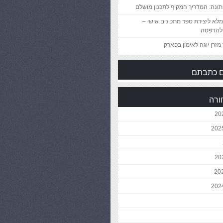
ונה: המדריך המקיף לתכנון מושלם
לא ליצירת ספר מתכונים אישי –
להדפסה
מזרן יוגה לאימון בפארק
 כתבתם
ורה