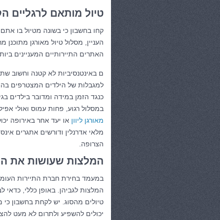
טיול מותאם לרגליים ה
קחו בחשבון כי בשונה מטיול בו את
העניין, מסלול טיול מאורגן מתוכנן מ
האתרים התיירותיים המעניינים ביותר
ם באינטנסיביות לא קטנה וחשוב שתו
למגבלות של הילדים המצטרפים בהתא
כנגד הזמן במידה ומדובר בילדים בג
במסלול רגוע, פחות עמוס ואולי אפיל
מאורגן ליוון
או יעד אחר באירופה יכו
מלאי אדרנלין ודורשים אתגרים אינסו
הצרופה.
המלצות שעושות את ה
במעמד בחירת חברת התיירות העומד
המלצות לגביהן. באופן כללי, כדאי ל
טיולים מהסוג. יש לקחת בחשבון כי 
יכולים להשפיע ולתרום לא מעט להצל