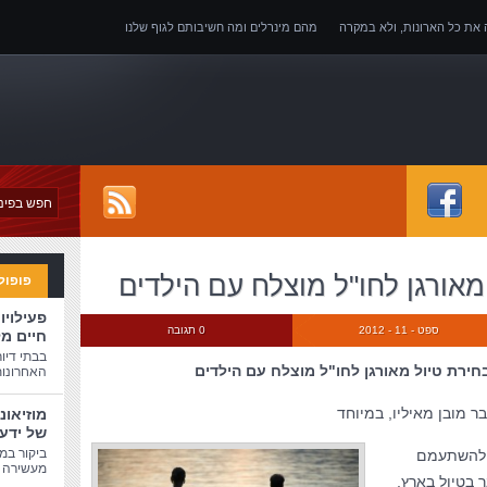
ה את כל הארונות, ולא במקרה
מהם מינרלים ומה חשיבותם לגוף שלנו
של אובדן כושר עבודה
מאורגן לחו"ל מוצלח עם הילדים
פופול
פעילויו
ספט - 11 - 2012
0 תגובה
חיים מ
בבתי דיו
חירת טיול מאורגן לחו"ל מוצלח עם הילדים
האחרונות
ר מובן מאיליו, במיוחד
מוזיאונ
של ידע
ביקור במו
ה להשתעמם
מעשירה ו
 בטיול בארץ,