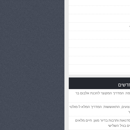
חדשים
פה: המדריך המקוצר להכנת אלבום בר
יצועים, התאוששות: המדריך המלא ל-מולטי
ר
סדנאות ותרבות בדיור מוגן: חיים מלאים
ם בגיל השלישי