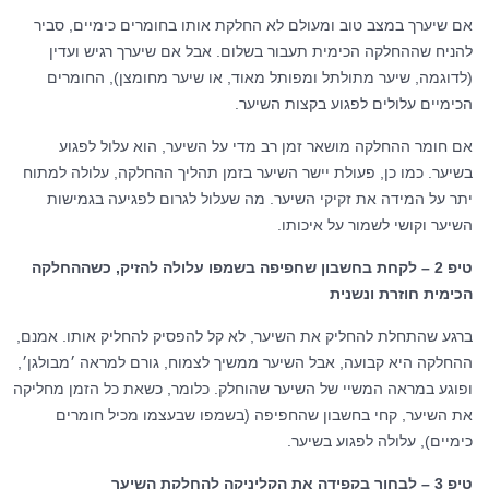
אם שיערך במצב טוב ומעולם לא החלקת אותו בחומרים כימיים, סביר
להניח שההחלקה הכימית תעבור בשלום. אבל אם שיערך רגיש ועדין
(לדוגמה, שיער מתולתל ומפותל מאוד, או שיער מחומצן), החומרים
הכימיים עלולים לפגוע בקצות השיער.
אם חומר ההחלקה מושאר זמן רב מדי על השיער, הוא עלול לפגוע
בשיער. כמו כן, פעולת יישר השיער בזמן תהליך ההחלקה, עלולה למתוח
יתר על המידה את זקיקי השיער. מה שעלול לגרום לפגיעה בגמישות
השיער וקושי לשמור על איכותו.
טיפ 2 – לקחת בחשבון שחפיפה בשמפו עלולה להזיק, כשההחלקה
הכימית חוזרת ונשנית
ברגע שהתחלת להחליק את השיער, לא קל להפסיק להחליק אותו. אמנם,
ההחלקה היא קבועה, אבל השיער ממשיך לצמוח, גורם למראה ׳מבולגן׳,
ופוגע במראה המשיי של השיער שהוחלק. כלומר, כשאת כל הזמן מחליקה
את השיער, קחי בחשבון שהחפיפה (בשמפו שבעצמו מכיל חומרים
כימיים), עלולה לפגוע בשיער.
טיפ 3 – לבחור בקפידה את הקליניקה להחלקת השיער