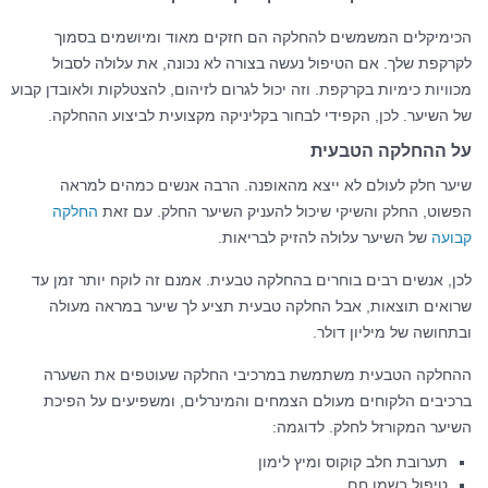
הכימיקלים המשמשים להחלקה הם חזקים מאוד ומיושמים בסמוך
לקרקפת שלך. אם הטיפול נעשה בצורה לא נכונה, את עלולה לסבול
מכוויות כימיות בקרקפת. וזה יכול לגרום לזיהום, להצטלקות ולאובדן קבוע
של השיער. לכן, הקפידי לבחור בקליניקה מקצועית לביצוע ההחלקה.
על ההחלקה הטבעית
שיער חלק לעולם לא ייצא מהאופנה. הרבה אנשים כמהים למראה
הפשוט, החלק והשיקי שיכול להעניק השיער החלק. עם זאת
החלקה
קבועה
של השיער עלולה להזיק לבריאות.
לכן, אנשים רבים בוחרים בהחלקה טבעית. אמנם זה לוקח יותר זמן עד
שרואים תוצאות, אבל החלקה טבעית תציע לך שיער במראה מעולה
ובתחושה של מיליון דולר.
ההחלקה הטבעית משתמשת במרכיבי החלקה שעוטפים את השערה
ברכיבים הלקוחים מעולם הצמחים והמינרלים, ומשפיעים על הפיכת
השיער המקורזל לחלק. לדוגמה:
תערובת חלב קוקוס ומיץ לימון
טיפול בשמן חם