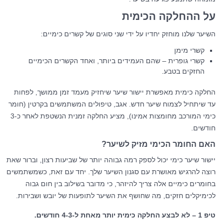
על ההחלקה הכימית
השיער שלנו מוחזק יחדיו על ידי שני סוגים של קשרים כימיים:
קשרי מימן
קשרי גופרית – שהם העמידים ביותר, ואחד הקשרים הכימיים
החזקים בטבע.
החלקה כימית מאפשרת יישור שיער שיחזיק מעמד זמן ממושך, לפחות
עד שיתחיל לצמוח שיער חדש. אגב, טיפולים המשתמשים בקרטין (חומר
כימי המורכב מחומצות אמינו), מציע החלקה זמנית הנשטפת לאחר כ-3
חודשים.
האם החומר הכימי מזיק לשיער?
יישור שיער כימי יכול לספק רמה גבוהה יותר של שביעות רצון, וברור שאת
רוצה להרגיש מאושרת עם סגנון השיער שלך. יחד עם זאת, כשמשתמשים
בחומרים כימיים אלה צריך להיזהר, כי מדובר בשילוב בין חום גבוה
לכימיקלים חזקים, מה שחושף את השיער לתופעות של יובש ושבירות.
טיפ 1 – לא לבצע החלקה כימית יותר מאחת ל-4-3 חודשים.