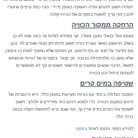
יחמירו חשוב להגיש עזרה ראשונה באופן מיידי. הנה כמה טיפים שיעזרו
להבין מה צריך לעשות במקרים של כוויות קלות.
הרחקה ממקור הכוויה
נשמע אולי בנאלי ומובן מאליו, אך מפתיע לגלות עד כמה שזה לא כך.
בשלב הראשון כאשר נוצרת כוויה חשוב להתרחק ממה שגורם לה. נכון,
אם מדובר על תנור או גוף חימום, מן הסתם שלא נמשיך לגעת בו וכמובן
שלא נגענו בו מלכתחילה בכוונה, אך מנגד, במקרים של כוויות מהשמש
למשל, הרבה אנשים ממשיכים להישאר חשופים וכך לא מאפשרים
לעצמם טיפול נכון בכוויה.
שטיפה במים קרים
הסכנה הגדולה ביותר עם כוויות ופציעות באופן כללי, היא היווצרות של
זיהום במקום הכוויה. כדי למנוע זיהום כזה מחיידקים ולכלוך, חשוב
לשטוף את המים בזרם עדין קר, מה שגם יביא לתחושת הקלה בכאב
בדרך כלל.
למידע נוסף, הכנסו לאתר
בפנטן