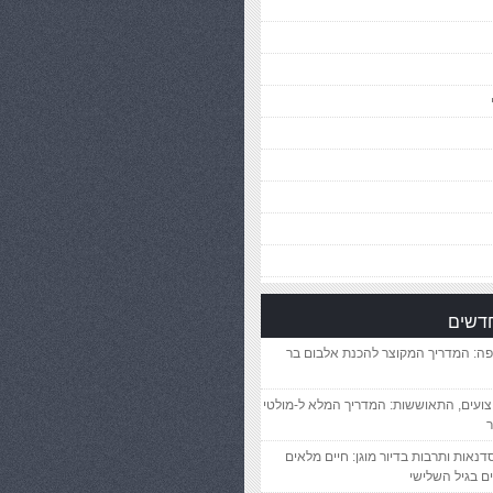
חדשים
פה: המדריך המקוצר להכנת אלבום בר
יצועים, התאוששות: המדריך המלא ל-מולטי
ר
סדנאות ותרבות בדיור מוגן: חיים מלאים
ם בגיל השלישי