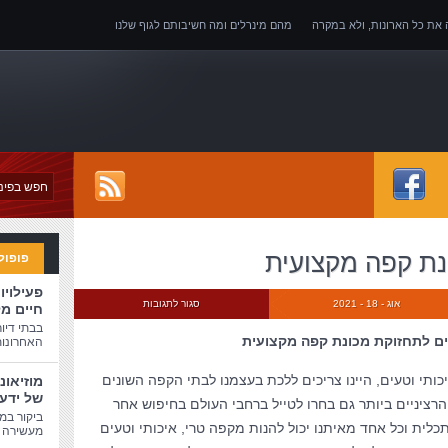
ה את כל הארונות, ולא במקרה
מהם מינרלים ומה חשיבותם לגוף שלנו
של אובדן כושר עבודה
נת קפה מקצועית
פופול
פעילויו
אוג - 18 - 2021
סגור לתגובות
חיים מ
בבתי דיו
ם לתחזוקת מכונת קפה מקצועית
האחרונות
כותי וטעים, היינו צריכים ללכת בעצמנו לבתי הקפה השונים
מוזיאונ
של ידע
רציניים ביותר גם בחרו לטייל ברחבי העולם בחיפוש אחר
ביקור במו
לית וכל אחד מאיתנו יכול להנות מקפה טרי, איכותי וטעים
מעשירה ו