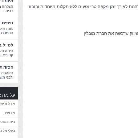
מיומנוי
נות לאורך זמן מקפה טרי וטעים ללא תקלות מיוחדות ובזבוז
הצלחה בח
בבית ...
טיפים א
עונת האב
יווק שרכשה את חברת מובלין
הטמפרטורו
לטייל ב
היתה תקו
קניונים...
הסודות 
האהבה הג
ולבני משפ
על מה א
אוכל ובישו
אירועים
בית ומשפ
בעלי מקצו