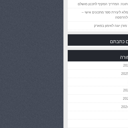
ונה: המדריך המקיף לתכנון מושלם
לא ליצירת ספר מתכונים אישי –
להדפסה
מזרן יוגה לאימון בפארק
 כתבתם
ורה