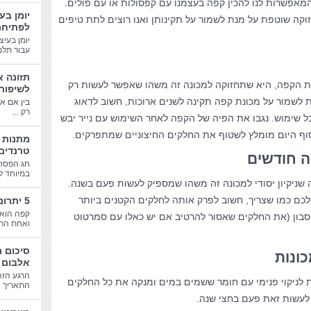
מאפשרות לנו להכין קפה בעצמנו עם קפסולות או עם פולים.
יומן בע
וקה שוטפת על מנת לשמור על תקינותן ואנו רוצים לתת טיפים
לפתיחת
יומן בעיצ
עבור תלמי
תזונה א
ות הקפה, היא שתחזוקה למכונה זה משהו שאפשר לעשות רק
לשיפור
 לשמור על מכונת קפה תקינה לשנים ארוכות, חשוב לדאוג
בין אם א
רק ...
ר כל שימוש. נגבו את הפיה של הקפה לאחר השימוש עם נייר יבש
וף היום מומלץ לשטוף את החלקים החיצוניים שמתפרקים.
טרנדים
ה חודשים
חג הפסח
במיוחד לב
שניקיון יסודי למכונה זה משהו שמספיק לעשות פעם בשנה.
כם כמו שצריך, חשוב לפרק אותה לחלקים הקטנים ביותר
5 יתרונות בריאותיים של קפה
קפה הוא 
בון (את החלקים שאסור להרטיב אם יש כאלו עם סמרטוט
ואחת התע
סיכום 
כונות
אלבום 
הרגע הזה
לות לניקוי פנימי עם חומר ששמים במים ומנקה את כל החלקים
התאריך הג
לעשות זאת פעם בחצי שנה.