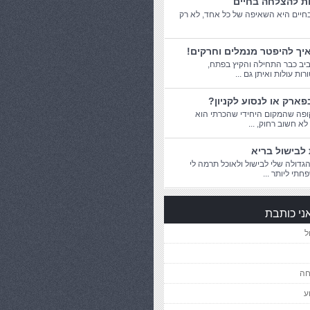
ות להצלחה בחיים
יים היא השאיפה של כל אחד, לא רק
יך להיפטר מנמלים וחרקים!
יב כבר התחילה והקיץ בפתח,
ת עולות ואיתן גם ...
פארק או לנסוע לקניון?
פה שהמקום היחידי שהכרתי הוא
 לא חשוב רחוק, ...
לבישול בריא
דולה שלי לבישול ולאוכל תרמה לי
חתי ליותר ...
ני כותבת
ל
חה
ע