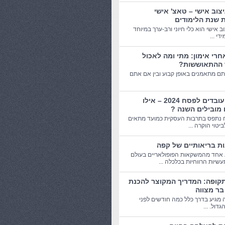
יצוב אישי – טאצ' אישי
 שנת הלימודים
וב אישי הוא כלי חיוני ורב-ערך במיוחד
די ...
חרי אימון: מתי ומה לאכול
 ההתאוששות?
תם מתאמנים באופן קבוע ובין אם אתם
מתנות עובדים לפסח 2024 – אילו
 מובילים השנה ?
 נתפס בתרבות העסקית כמועד מתאים
יטוי הוקרה ...
אחד מהמשקאות הפופולאריים בעולם
שיות הרווחיות בכלכלה ...
תקופה: המדריך המקוצר להכנת
בר מצווה
 מגיע בדרך כלל כמה חודשים לפני
דול. ...