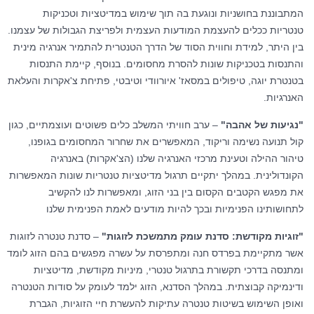
המתבוננת בחושניות ונוגעת בה תוך שימוש במדיטציות וטכניקות
טנטריות ככלים להעצמת המודעות העצמית ולפריצת הגבולות של עצמנו.
בין היתר, למידת וחווית הסוד של הדרך הטנטרית להתמיר אנרגיה מינית
והתנסות בטכניקות שונות להסרת מחסומים. בנוסף, קיימת התנסות
בטנטרת יוגה, טיפולים במסאז' איורוודי וטיבטי, פתיחת צ'אקרות והעלאת
האנרגיות.
"נגיעות של אהבה"
– ערב חוויתי המשלב כלים פשוטים ועוצמתיים, כגון
קול תנועה נשימה וריקוד, המאפשרים את שחרור המחסומים בגופנו,
טיהור ההילה וטעינת מרכזי האנרגיה שלנו (הצ'אקרות) באנרגיה
הקונדולינית. במהלך יתקיים תרגול מדיטציות טנטריות שונות המאפשרות
את מפגש הקטבים הקסום בין בני הזוג, ומאפשרות לנו להקשיב
לתחושותינו הפנימיות ובכך להיות מודעים לאמת הפנימית שלנו
"זוגיות מקודשת: סדנת עומק מתמשכת לזוגות"
– סדנת טנטרה לזוגות
אשר מתקיימת בפרדס חנה ומתפרסת על עשרה מפגשים בהם הזוג לומד
ומתנסה בדרכי תקשורת בתרגול טנטרי, מיניות מקודשת, מדיטציות
ודינמיקה קבוצתית. במהלך הסדנא, הזוג ילמד לעומק על סודות הטנטרה
ואופן השימוש בשיטות טנטרה עתיקות להעשרת חיי הזוגיות, הגברת