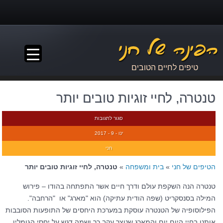
▼
טיפים לחיים הטובים
טנטרה, לחיי זוגיות טובים יותר
סגור לתגובות
ינו - 9 - 2017
חני
הטיפים של חני
»
בית ומשפחה
»
טנטרה, לחיי זוגיות טובים יותר
טנטרה הנה השקפת עולם ודרך חיים אשר התפתחה בהודו – פירוש
המילה בסנסקריט (שפה הודית עתיקה) הוא "מארג" או "הרחבה".
הפילוסופיה של הטנטרה עוסקת במערכת היחסים של התופעות הסובבות
אותנו בחיי היום יום והמארג שנוצר עקב כך ושמה דגש על יחסי הגומלין