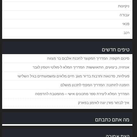
ניקיונות
עבודה
פנאי
רכב
טיפים חדשים
סיכום תקופה: המדריך המקוצר להכנת אלבום בר מצווה
אנרגיה, ביצועים, התאוששות: המדריך המלא ל-מולטי ויטמין לגבר
פעילויות, סדנאות ותרבות בדיור מוגן: חיים מלאים ומשמעותיים בגיל השלישי
הזמנה לחתונה: המדריך המקיף לתכנון מושלם
המדריך המלא ליצירת ספר מתכונים אישי – מהמטבח להדפסה
איך לבחור מזרן יוגה לאימון בפארק
מה אתם כתבתם
קצת אחורה