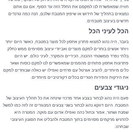
חוויה שמאפשרת לנו למקסם את החלל הזה עד הסוף. אם גם אתם
נמצאים בתהליך של חידוש או שיפוץ המטבח שלכם, הנה כמה טרנדים
חדשים בעיצוב מטבחים.
הכל לעיני הכל
בעבר, היה נהוג למצוא פתרון אחסון לכל מוצר במטבח, כאשר היום יותר
ויותר אנשים בוחרים למקם מוצרים ואביזרי עיצוב מסוימים ממש כחלק
בלתי נפרד ממשטחי ההכנה, הכיריים והמקרר, לעיני כולם. יש היום
פתרונות אחסון פתוחים מהממים שמאפשרים לנו למקם כוסות ושאר
כלים מיוחדים, להציב אגרטל עם פרחים ואפילו יש כאלה שבוחרים למקם
את הירקות והפירות הטריים בכלים דקורטיביים מיוחדים.
ניגודי צבעים
פעם היה נהוג לבחור בצבע אחד מרכזי שינחה את כל תהליך העיצוב של
המטבח. היום דווקא נהוג לבחור בשני צבעים המנוגדים זה לזה כמו למשל
שמנת ושחור, אפור וכחול כהה ואפילו אדום עם מוקה. המטרה היא
להדגיש מרקמים מסוימים בתוך המטבח ולהבליט את הסגנון העיצובי
שבחרנו.