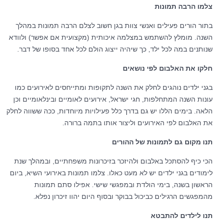
צלמו הרבה תמונות
בתור הורים פעילים ואנשי צוות בגן חשוב לצלם הרבה תמונות במהלך
השנה. מומלץ להשתמש במצלמה איכותית (מקצועית אם אפשר) ולוודא
שנותנים במה לכל ילד, כך שיהיה ייצוג הולם לכל אחד בסופו של דבר.
חלקו את האלבום לפי נושאים
בגני ילדים נוהגים לחלק את השנה לתקופות ומתייחסים לאירועים כמו
עונות השנה המתחלפות, חגי ישראל, אירועים לאומיים ובינלאומיים וכן
הלאה. בימים הללו יש גם בדרך כלל פעילויות מיוחדות, ככה ששווה לחלק
את האלבום לפי האירועים וליצור אותו בתמה ברורה.
תנו מקום גם לתמונות של ההורים
הכי כיף להסתכל באלבום ולהיזכר בזיכרונות משפחתיים, ובמהלך שנת
לימודים בגני ילדים יש לא מעט כאלו. צלמו תמונות באירועי השיא, ביום
הראשון בשנה, בימי הולדת ובמפגשי שישי. אפילו סתם תמונות
מהמפגשים הרגילים כביכול בבוקר ובסוף היום יהוו זיכרון נפלא.
תנו לילדים להתבטא