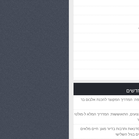
חדשים
פה: המדריך המקוצר להכנת אלבום בר
יצועים, התאוששות: המדריך המלא ל-מולטי
ר
סדנאות ותרבות בדיור מוגן: חיים מלאים
ם בגיל השלישי