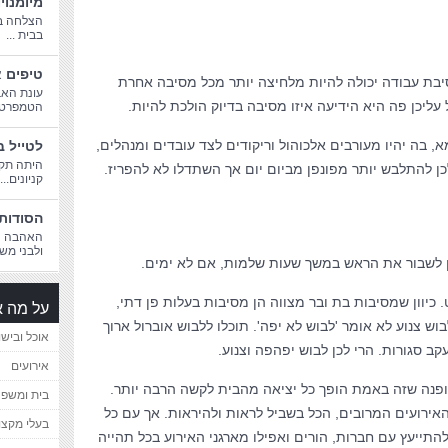
מיומנוי
הצלחה בח
בבית ...
טיפים א
סיבת עבודה יכולה להיות מלחיצה יותר מכל מסיבה אחרת
עונת האב
עליכן פה היא הידיעה איזו מסיבה בדיוק הולכת להיות.
הטמפרטורו
 בה יהיו מעורבים אלכוהול וריקודים לצד עובדים ומנהלים,
לטייל ב
היתה תקו
ן להתלבש יותר מפונפן מביום יום אך השתדלו לא להפריז.
קניונים...
הסודות 
האהבה הג
ולבני משפ
כן לשבור את הראש במשך שעות שלמות, אם לא ימים.
כיוון שמסיבות בת ובר מצווה הן מסיבות בעלות פן דתי,
על מה א
וש צנוע לא אומר 'לבוש לא יפה'. תוכלו ללבוש אוברול ארוך
אוכל ובישו
עקב סגורות. הרי לכן לבוש יפהפה וצנוע.
אירועים
אופנה שזה באמת הופך כל יציאה מהבית לקשה הרבה יותר.
בית ומשפ
האירועים המרובים, הכל בשביל לראות ולהיראות. אך עם כל
בעלי מקצו
התייעץ עם חברות, הורים ואפילו מארגני האירוע בכל תהייה