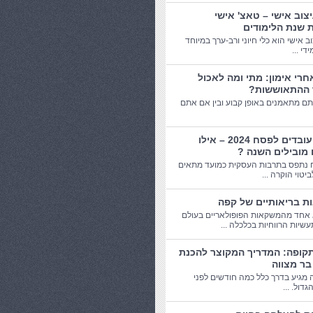
יצוב אישי – טאצ' אישי
 שנת הלימודים
וב אישי הוא כלי חיוני ורב-ערך במיוחד
די ...
חרי אימון: מתי ומה לאכול
 ההתאוששות?
תם מתאמנים באופן קבוע ובין אם אתם
מתנות עובדים לפסח 2024 – אילו
 מובילים השנה ?
 נתפס בתרבות העסקית כמועד מתאים
יטוי הוקרה ...
אחד מהמשקאות הפופולאריים בעולם
שיות הרווחיות בכלכלה ...
תקופה: המדריך המקוצר להכנת
בר מצווה
 מגיע בדרך כלל כמה חודשים לפני
דול. ...