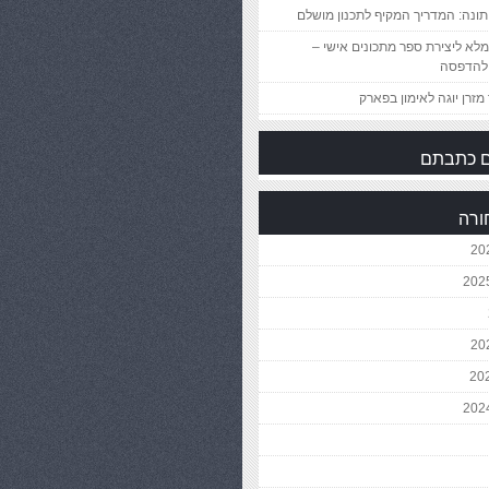
ונה: המדריך המקיף לתכנון מושלם
לא ליצירת ספר מתכונים אישי –
להדפסה
מזרן יוגה לאימון בפארק
 כתבתם
ורה