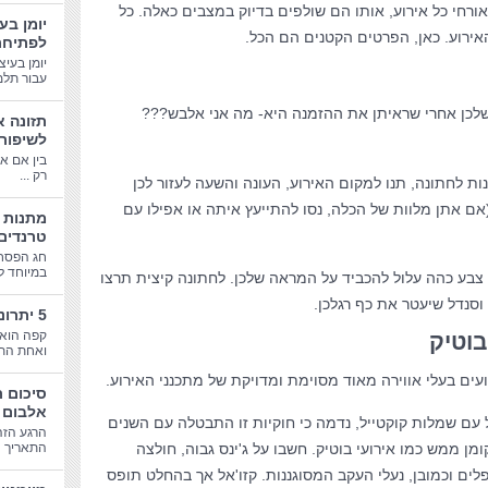
 אורחי כל אירוע, אותו הם שולפים בדיוק במצבים כאלה. כל
יומן בע
האירוע. כאן, הפרטים הקטנים הם הכל.
לפתיחת
יומן בעיצ
עבור תלמי
לכן אחרי שראיתן את ההזמנה היא- מה אני אלבש???
תזונה א
לשיפור
בין אם א
רק ...
ת לחתונה, תנו למקום האירוע, העונה והשעה לעזור לכן
אם אתן מלוות של הכלה, נסו להתייעץ איתה או אפילו עם
טרנדים
חג הפסח
במיוחד לב
צבע כהה עלול להכביד על המראה שלכן. לחתונה קיצית תרצו
וסנדל שיעטר את כף רגלכן.
5 יתרונות בריאותיים של קפה
קפה הוא 
בוטיק
ואחת התע
עים בעלי אווירה מאוד מסוימת ומדויקת של מתכנני האירוע.
סיכום 
אלבום 
 עם שמלות קוקטייל, נדמה כי חוקיות זו התבטלה עם השנים
הרגע הזה
מן ממש כמו אירועי בוטיק. חשבו על ג'ינס גבוה, חולצה
התאריך הג
לים וכמובן, נעלי העקב המסוגננות. קזו'אל אך בהחלט תופס