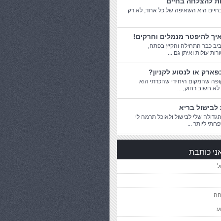
ות להצלחה בחיים
יים היא השאיפה של כל אחד, לא רק
יך להיפטר מנמלים וחרקים!
יב כבר התחילה והקיץ בפתח,
ת עולות ואיתן גם ...
פארק או לנסוע לקניון?
פה שהמקום היחידי שהכרתי הוא
 לא חשוב רחוק, ...
לבישול בריא
דולה שלי לבישול ולאוכל תרמה לי
חתי ליותר ...
ני כותבת
ל
חה
ע