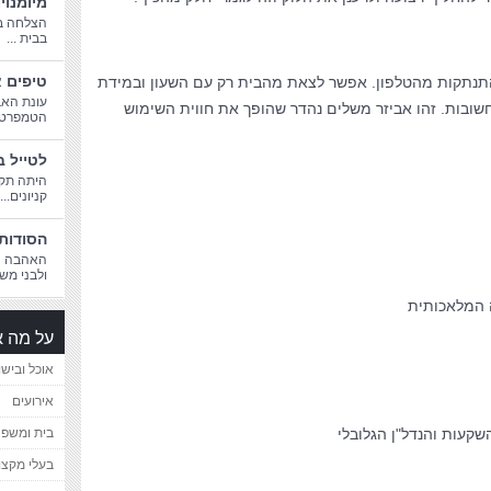
מיומנוי
הצלחה בח
בבית ...
טיפים א
התנתקות מהטלפון. אפשר לצאת מהבית רק עם השעון ובמידת
עונת האב
חשובות. זהו אביזר משלים נהדר שהופך את חווית השימוש
הטמפרטורו
לטייל ב
היתה תקו
קניונים...
הסודות 
האהבה הג
ולבני משפ
 המלאכותית
על מה א
אוכל ובישו
אירועים
קעות והנדל"ן הגלובלי
בית ומשפ
בעלי מקצו