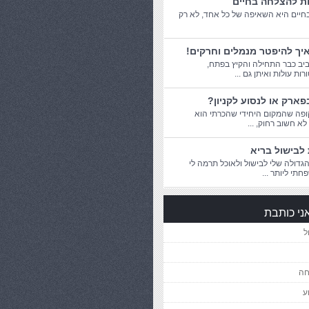
ות להצלחה בחיים
יים היא השאיפה של כל אחד, לא רק
יך להיפטר מנמלים וחרקים!
יב כבר התחילה והקיץ בפתח,
ת עולות ואיתן גם ...
פארק או לנסוע לקניון?
פה שהמקום היחידי שהכרתי הוא
 לא חשוב רחוק, ...
לבישול בריא
דולה שלי לבישול ולאוכל תרמה לי
חתי ליותר ...
ני כותבת
ל
חה
ע