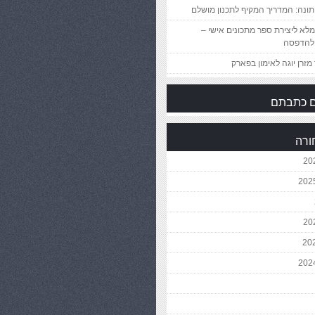
ונה: המדריך המקיף לתכנון מושלם
לא ליצירת ספר מתכונים אישי –
להדפסה
מזרן יוגה לאימון בפארק
 כתבתם
ורה