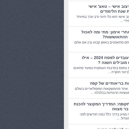
יצוב אישי – טאצ' אישי
 שנת הלימודים
וב אישי הוא כלי חיוני ורב-ערך במיוחד
די ...
חרי אימון: מתי ומה לאכול
 ההתאוששות?
תם מתאמנים באופן קבוע ובין אם אתם
מתנות עובדים לפסח 2024 – אילו
 מובילים השנה ?
 נתפס בתרבות העסקית כמועד מתאים
יטוי הוקרה ...
אחד מהמשקאות הפופולאריים בעולם
שיות הרווחיות בכלכלה ...
תקופה: המדריך המקוצר להכנת
בר מצווה
 מגיע בדרך כלל כמה חודשים לפני
דול. ...