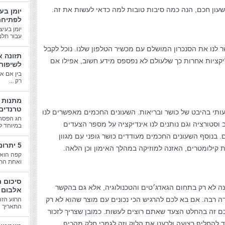
ון חכם, הנה כמה סיבות טובות למה כדאי לעשות את זה.
יומן בע
לפתיחת
יומן בעיצ
עבור תלמי
לנו את הסנכרון המושלם עם מכשיר הטלפון שלנו. נוכל לקבל
תזונה א
יקציות אחרות כך שלעולם לא נפספס מידע חשוב, אפילו אם
לשיפור
בין אם א
רק ...
טרנדים
ותי בהיבט של כושר ובריאות. השעונים החכמים מאפשרים לנו
חג הפסח
וסטורציה וגם נותנים לנו אינדיקציה על מספר הצעדים
במיוחד לב
ם. בנוסף השעונים החכמים מעודדים כושר גופני עם מגוון
5 יתרונות בריאותיים של קפה
 קילומטרים, האזנה למוזיקה במהלך האימון וכן הלאה.
קפה הוא 
ואחת התע
סיכום 
 לא רק בתחום הגאדג׳טים והטכנולוגיה, אלא גם בהקשר
אלבום 
ה רבה. אם בא לכם להרגיש הכי נכונים עם מוצר שהוא לא רק
הרגע הזה
התאריך הג
ם זה בהחלט הצעד שאתם רוצים לעשות. כמובן שצריך לזכור
להחליף רצועה ולרענן את הלוק וזה לגמרי חלק מהכיף.