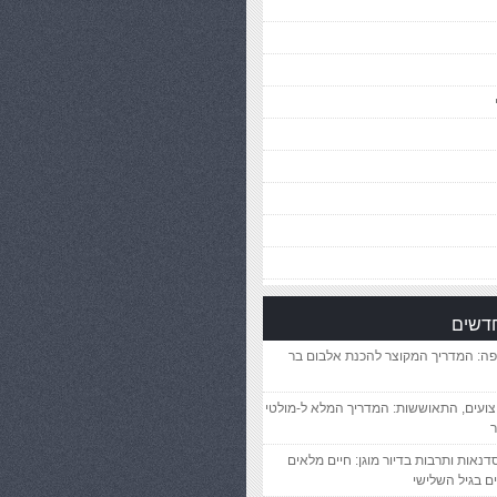
חדשים
פה: המדריך המקוצר להכנת אלבום בר
יצועים, התאוששות: המדריך המלא ל-מולטי
ר
סדנאות ותרבות בדיור מוגן: חיים מלאים
ם בגיל השלישי