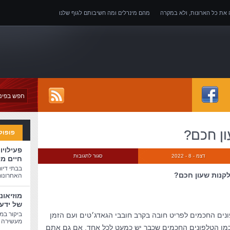
ה את כל הארונות, ולא במקרה
מהם מינרלים ומה חשיבותם לגוף שלנו
של אובדן כושר עבודה
ון חכם?
פופול
פעילויו
דצמ - 8 - 2022
סגור לתגובות
חיים מ
בבתי דיו
קנות שעון חכם?
האחרונות
מוזיאונ
של ידע
ביקור במו
נים החכמים לפריט חובה בקרב חובבי הגאדג׳טים ועם הזמן
מעשירה ו
 כמו הטלפונים החכמים שכבר יש כמעט לכל אחד. אם גם אתם