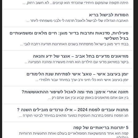
היתה תקופה שהמקום היחידי שהכרתי הוא קניונים... לא חשוב רחוק, ...
הסודות לבישול בריא
האהבה הגדולה שלי לבישול ולאוכל תרמה לי ולבני משפחתי ליותר ...
פעילויות, סדנאות ותרבות בדיור מוגן: חיים מלאים ומשמעותיים
בגיל השלישי
בבתי דיור מוגן בישראל מתפתחת בשנים האחרונות תודעה רחבה לגבי ...
מוזיאונים מדעיים בתל אביב – אוצר של ידע והנאה
ביקור במוזיאון מדעי עם הילדים הוא חוויה מעשירה ומהנה המציעה ...
יומן בעיצוב אישי – טאצ' אישי לפתיחת שנת הלימודים
יומן בעיצוב אישי הוא כלי חיוני ורב-ערך במיוחד עבור תלמידי ...
תזונה אחרי אימון: מתי ומה לאכול לשיפור ההתאוששות?
בין אם אתם מתאמנים באופן קבוע ובין אם אתם רק ...
מתנות עובדים לפסח 2024 – אילו טרנדים מובילים השנה ?
חג הפסח נתפס בתרבות העסקית כמועד מתאים במיוחד לביטוי הוקרה ...
5 יתרונות בריאותיים של קפה
קפה הוא אחד מהמשקאות הפופולאריים בעולם ואחת התעשיות הרווחיות
בכלכלה ...