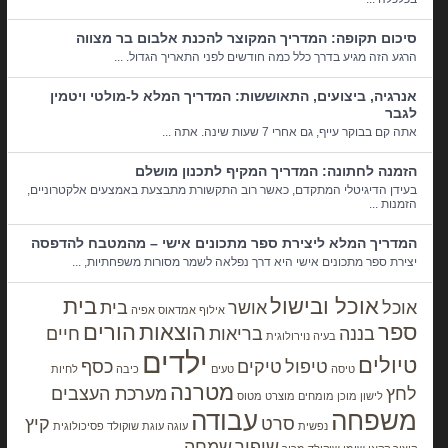
סיכום תקופה: המדריך המקוצר להכנת אלבום בר מצווה
הרגע הזה מגיע בדרך כלל כמה חודשים לפני התאריך הגדול. ...
אנרגיה, ביצועים, התאוששות: המדריך המלא ל-מולטי ויטמין
לגבר
אתה קם בבוקר עייף, גם אחרי 7 שעות שינה. אתה ...
הזמנה לחתונה: המדריך המקיף לתכנון מושלם
בעידן הדיגיטלי המתקדם, כאשר רוב התקשורת מתבצעת באמצעים אלקטרוניים,
הזמנות ...
המדריך המלא ליצירת ספר מתכונים אישי – מהמטבח להדפסה
יצירת ספר מתכונים אישי היא דרך נפלאה לשמר מסורות משפחתיות, ...
אוכל ובישול
בית
אוכל
אושר
בית
אילוף
אמדאוס
אפיה
ספר
הוצאות
הורים
בננה
בריאות
חיים
בעיה נוירולוגית
ילדים
טיולים
טיפול
טיקים
כסף
טיסה
טעים
כיבה
לחיות
מטרנה
לחץ
מערכת העצבים
לישון
מוכן
מומחים
מוצרט
מטוס
משפחה
עבודה
סרט
קיץ
נפשית
עוגה
עוגת שוקולד
פסיכולוגית
שיפור
שמחה