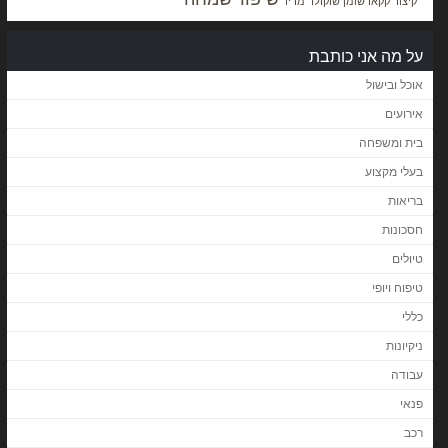
קיצור
קקאו
שומן
שוקולד מריר
על מה אני כותבת
אוכל ובישול
אירועים
בית ומשפחה
בעלי מקצוע
בריאות
חסכונות
טיולים
טיפוח ויופי
כללי
ניקיונות
עבודה
פנאי
רכב