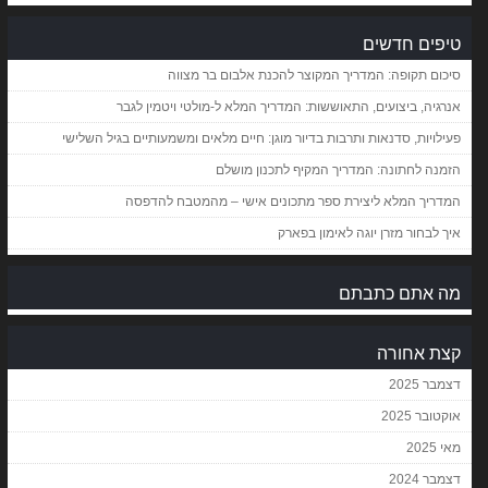
טיפים חדשים
סיכום תקופה: המדריך המקוצר להכנת אלבום בר מצווה
אנרגיה, ביצועים, התאוששות: המדריך המלא ל-מולטי ויטמין לגבר
פעילויות, סדנאות ותרבות בדיור מוגן: חיים מלאים ומשמעותיים בגיל השלישי
הזמנה לחתונה: המדריך המקיף לתכנון מושלם
המדריך המלא ליצירת ספר מתכונים אישי – מהמטבח להדפסה
איך לבחור מזרן יוגה לאימון בפארק
מה אתם כתבתם
קצת אחורה
דצמבר 2025
אוקטובר 2025
מאי 2025
דצמבר 2024