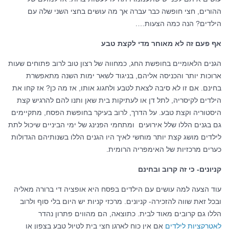
ההורים, חצי חופשה כבר עברה אך מה עושים בחצי השני שלה עם
הילדים? הנה כמה הצעות….
אף פעם זה לא מאוחר מדי לקצת טבע
הגנים הלאומיים בחופשת החג, כמחווה של רצון טוב לרוב פתוחים שעות
ארוכות יותר והכניסה אליהם, בניגוד לשאר ימות השנה מתאפשרת
בחינם. אם זו לא סיבה לצאת לטבע ולחגוג אותו, אז מה כן? אז קחו את
הילדים לקיסריה, לתל דן או לעתיקות בית שאן ותנו להם להרגיש קצת
היסטוריה וקצת טבע. על הדרך, לרוב בעיקר בחופשת הפסח, מתקיימים
גם בגנים הללו שלל אירועים ומתחמי הפנינג של ימי הביניים שיכול לתת
לילדים מושג קצת יותר מוחשי לאיך היו הגנים הללו בשנותיהם הגדולות
כערים מרכזיות של האימפריה הרומית.
קניונים- כי זה קרוב ובחינם
עוד הצעה למה עושים עם הילדים בפסח היא אופציה די ברורה מאליה
ובכל זאת שווה להזכירה- קניונים. מרכזי קניות יש היום בלי סוף ולרוב
הללו גם קרובים מאוד לבית. כתוצאה, הם מהווים פתרון נהדר
לאטרקציות לילדים
אם אין כוח לארגן חצי בית לטיול טבע בצפון או