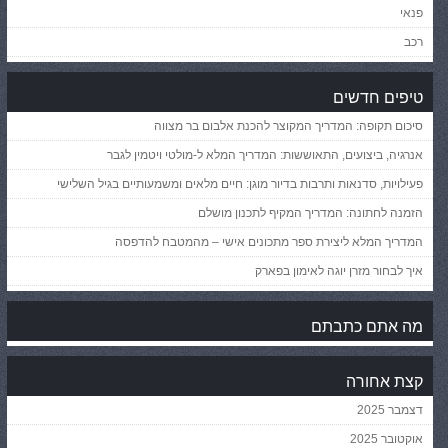
פנאי
רכב
טיפים חדשים
סיכום תקופה: המדריך המקוצר להכנת אלבום בר מצווה
אנרגיה, ביצועים, התאוששות: המדריך המלא ל-מולטי ויטמין לגבר
פעילויות, סדנאות ותרבות בדיור מוגן: חיים מלאים ומשמעותיים בגיל השלישי
הזמנה לחתונה: המדריך המקיף לתכנון מושלם
המדריך המלא ליצירת ספר מתכונים אישי – מהמטבח להדפסה
איך לבחור מזרן יוגה לאימון בפארק
מה אתם כתבתם
קצת אחורה
דצמבר 2025
אוקטובר 2025