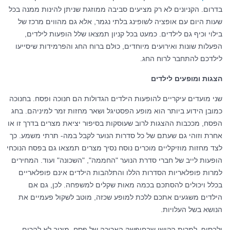
בדרום. הקניונים לא רק מציעים סביבה ממוזגת שניתן להינות ממנה בכל
שעות היום עם אופציה לשופינג בלתי נגמר, אלא גם מהווים מרכז של
בילוי וכיף גם לילדים. כמעט בכל קניון תמצאו שלל הופעות לילדים,
הפעלות שונות ואירועים מיוחדים, כולם ברוח החג והפרמידות שיסייעו
לילדכם להתחבר לרוח החג.
הצגות ומופעים לילדים
שני מועדים עיקריים להופעות הילדים הגדולות הם חנוכה ופסח. בחנוכה
כמובן הידוע ביותר הוא מופע הפסטיגל ושאר מחזות זמר למיניהם. בחג
הפסח, מככבות ההצגות לרוב שעוסקות בסיפור יציאת מצרים בדרך זו או
אחרת וזוהי גם שעתם של כל סדרות הנוער לקבל במה- תרתי משמע. כך
לצד מחזות מוזיקליים מוכרים נוסח נסיך מצרים תמצאו גם בפסח הנוכחי
הופעות לייב של חברי סדרת הנוער "החממה", "השכונה" ועוד. המחירים
למרות פופלאריות הסדרות הללו והתלהבות הילדים אינם פופלאריים
בכלל ויכולים להסתכם בכמה מאות שקלים למשפחה. לכן, גם אם
הילדים משגעים אתכם ללכת למופע שכזה, מוטב לשקול פעמיים את
הנושא בשל העלויות.
ולבסוף, למרות הקושי שבחופשה הארוכה של פסח, מוטב לא להרים