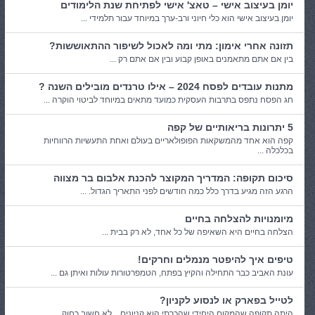
יומן בעיצוב אישי – טאצ' אישי לפתיחת שנת הלימודים
יומן בעיצוב אישי הוא כלי חיוני ורב-ערך במיוחד עבור תלמידי ...
תזונה אחרי אימון: מתי ומה לאכול לשיפור ההתאוששות?
בין אם אתם מתאמנים באופן קבוע ובין אם אתם רק ...
מתנות עובדים לפסח 2024 – אילו טרנדים מובילים השנה ?
חג הפסח נתפס בתרבות העסקית כמועד מתאים במיוחד לביטוי הוקרה ...
5 יתרונות בריאותיים של קפה
קפה הוא אחד מהמשקאות הפופולאריים בעולם ואחת התעשיות הרווחיות
בכלכלה ...
סיכום תקופה: המדריך המקוצר להכנת אלבום בר מצווה
הרגע הזה מגיע בדרך כלל כמה חודשים לפני התאריך הגדול. ...
מיומנויות להצלחה בחיים
הצלחה בחיים היא השאיפה של כל אחד, לא רק בבית ...
טיפים איך להיפטר מנמלים וחרקים!
עונת האביב כבר התחילה והקיץ בפתח, הטמפרטורות עולות ואיתן גם ...
לטייל בפארק או לנסוע לקניון?
היתה תקופה שהמקום היחידי שהכרתי הוא קניונים... לא חשוב רחוק, ...