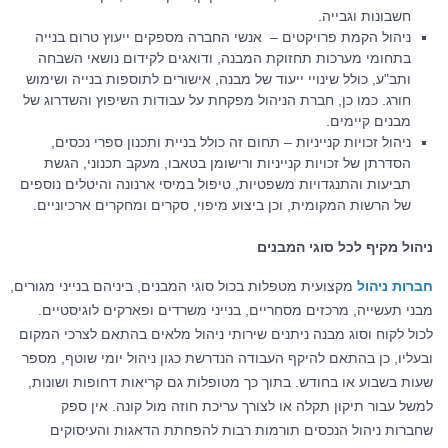
חשבונות וגבייה.
ניהול הקמת פרויקטים – אנשי החברה מספקים ייעוץ טרום בנייה
בתחומי מערכות תחזוקת המבנה, ודואגים לקידום נושאי השבחה
ותב"ע, כולל שינויי ייעוד של מבנה, אישורים לתוספות בנייה ושימוש
חורג. כמו כן, חברת הניהול מפקחת על עבודות השיפוץ והשדרוג של
מבנים קיימים.
ניהול זכויות קנייניות – תחום זה כולל בניית ותכנון ספרי נכסים,
הסדרתן של זכויות קנייניות ורישומן בטאבו, מעקב תכנוני, הגשת
תביעות והתנגדויות משפטיות, טיפול במיסי ארנונה והיטלים נוספים
של הרשות המקומית, וכן ביצוע מיפוי, סקרים ומחקרים ארכיוניים.
ניהול מקיף לכל סוגי המבנים
חברות ניהול
מקצועית מטפלות בכול סוגי המבנים, ביניהם בנייני מגורים,
מבני תעשייה, מרכזים מסחריים, בנייני משרדים ופארקים לוגיסטיים.
לכול לקוח וסוג מבנה ניתנים שירותי ניהול מלאים בהתאם לצרכי המקום
ובעליו, כן בהתאם להיקף העבודה הנדרשת כגון ניהול יומי שוטף, מספר
שעות בשבוע או בחודש. בתוך כך מטופלות גם קריאות דחופות ושונות,
למשל עבור תיקון תקלה או לצורך עריכת חוזה מול קונה. אין ספק
שחברות ניהול הנכסים תורמות רבות להפחתת הדאגות והעיסוקים