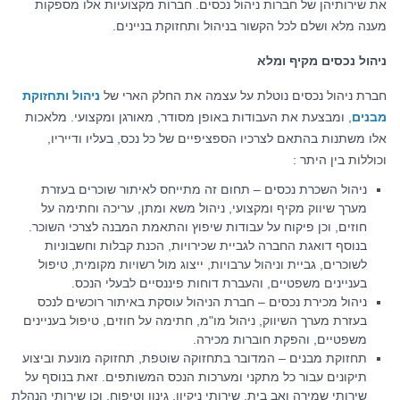
את שירותיהן של חברות ניהול נכסים. חברות מקצועיות אלו מספקות
מענה מלא ושלם לכל הקשור בניהול ותחזוקת בניינים.
ניהול נכסים מקיף ומלא
חברת ניהול נכסים נוטלת על עצמה את החלק הארי של
ניהול ותחזוקת
מבנים
, ומבצעת את העבודות באופן מסודר, מאורגן ומקצועי. מלאכות
אלו משתנות בהתאם לצרכיו הספציפיים של כל נכס, בעליו ודייריו,
וכוללות בין היתר :
ניהול השכרת נכסים – תחום זה מתייחס לאיתור שוכרים בעזרת
מערך שיווק מקיף ומקצועי, ניהול משא ומתן, עריכה וחתימה על
חוזים, וכן פיקוח על עבודות שיפוץ והתאמת המבנה לצרכי השוכר.
בנוסף דואגת החברה לגביית שכירויות, הכנת קבלות וחשבוניות
לשוכרים, גביית וניהול ערבויות, ייצוג מול רשויות מקומית, טיפול
בעניינים משפטיים, והעברת דוחות פיננסיים לבעלי הנכס.
ניהול מכירת נכסים – חברת הניהול עוסקת באיתור רוכשים לנכס
בעזרת מערך השיווק, ניהול מו"מ, חתימה על חוזים, טיפול בעניינים
משפטיים, והפקת חוברות מכירה.
תחזוקת מבנים – המדובר בתחזוקה שוטפת, תחזוקה מונעת וביצוע
תיקונים עבור כל מתקני ומערכות הנכס המשותפים. זאת בנוסף על
שירותי שמירה ואב בית, שירותי ניקיון, גינון וטיפוח, וכן שירותי הנהלת