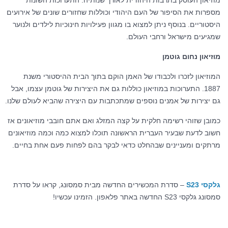
מוזיאון העוסק בתרבות היהודית לאורך שנותיה. התערוכות השונות
מספרות את הסיפור של העם היהודי וכוללות שחזורים שונים של אירועים
היסטוריים. בנוסף ניתן למצוא בו מגוון פעילויות חינוכיות לילדים ולנוער
שמגיעים מישראל ורחבי העולם.
מוזיאון נחום גוטמן
המוזיאון לזכרו ולכבודו של האמן הוקם בתוך הבית ההיסטורי משנת
1887. התערוכות במוזיאון כוללות גם את היצירות של גוטמן עצמו, אבל
גם יצירות של אמנים נוספים שמתכתבות עם היצירה שהביא לעולם שלנו.
כמובן שזוהי רשימה חלקית על קצה המזלג ואם אתם חובבי מוזיאונים אז
חשוב לדעת שבעיר העברית הראשונה תוכלו למצוא כמה וכמה מוזיאונים
מרתקים ומעניינים שבהחלט כדאי לבקר בהם לפחות פעם אחת בחיים.
גלקסי S23
– סדרת המכשירים החדשה מבית סמסונג, קראו על סדרת
סמסונג גלקסי S23 החדשה באתר פלאפון. הזמינו עכשיו!