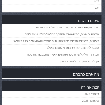
פנאי
רכב
טיפים חדשים
סיכום תקופה: המדריך המקוצר להכנת אלבום בר מצווה
אנרגיה, ביצועים, התאוששות: המדריך המלא ל-מולטי ויטמין לגבר
פעילויות, סדנאות ותרבות בדיור מוגן: חיים מלאים ומשמעותיים בגיל השלישי
הזמנה לחתונה: המדריך המקיף לתכנון מושלם
המדריך המלא ליצירת ספר מתכונים אישי – מהמטבח להדפסה
איך לבחור מזרן יוגה לאימון בפארק
מה אתם כתבתם
קצת אחורה
דצמבר 2025
אוקטובר 2025