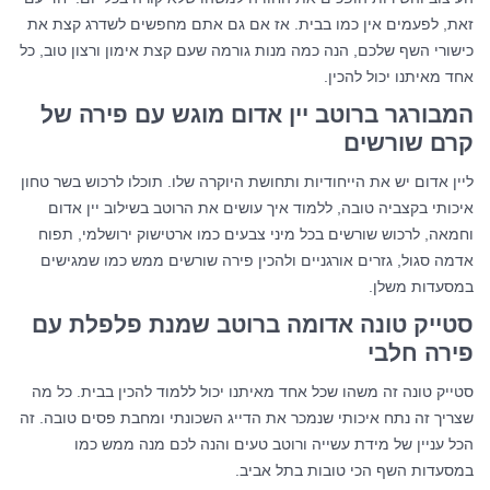
זאת, לפעמים אין כמו בבית. אז אם גם אתם מחפשים לשדרג קצת את
כישורי השף שלכם, הנה כמה מנות גורמה שעם קצת אימון ורצון טוב, כל
אחד מאיתנו יכול להכין.
המבורגר ברוטב יין אדום מוגש עם פירה של
קרם שורשים
ליין אדום יש את הייחודיות ותחושת היוקרה שלו. תוכלו לרכוש בשר טחון
איכותי בקצביה טובה, ללמוד איך עושים את הרוטב בשילוב יין אדום
וחמאה, לרכוש שורשים בכל מיני צבעים כמו ארטישוק ירושלמי, תפוח
אדמה סגול, גזרים אורגניים ולהכין פירה שורשים ממש כמו שמגישים
במסעדות משלן.
סטייק טונה אדומה ברוטב שמנת פלפלת עם
פירה חלבי
סטייק טונה זה משהו שכל אחד מאיתנו יכול ללמוד להכין בבית. כל מה
שצריך זה נתח איכותי שנמכר את הדייג השכונתי ומחבת פסים טובה. זה
הכל עניין של מידת עשייה ורוטב טעים והנה לכם מנה ממש כמו
במסעדות השף הכי טובות בתל אביב.