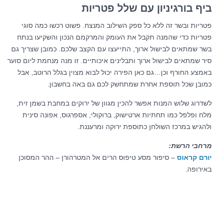
ביף בורגיניון עם שלל פטריות
פטריות ובשר זה ללא כל ספק השילוב המנצח. פשוט רכשו כמה סוגי
פטריות כדי שהמנה תקבל את העומק והמרקמם הנכון והשקיעו בנתח
בשר שמתאים לבישול ארוך, התייעצו עם הקצב שלכם. כמובן שצריך גם
סיר שמתאים לבישול ארוך ותבלינים איכותיים. זו מנה מנחמת ליום סוער
באמצע החורף וכן…גם כאן הפירה יכול לבוא מצוין בגלל הרוטב, אבל
כמובן שכל תוספת אחרת שמתחשק לכם גם באה בחשבון.
לשדרוג שלוש המנות אפשר להכין מגוון של ירוקים במחבת בשמן זית,
מלח ופלפל כמו תחתיות ארטישוק, ברוקולי, אספרגוס, אפונה סינית
ולהגיש במרכז השולחן כתוספת ירוקה ומרעננת.
מרחבי הרשת:
יורם קראוס
– סיפור מסע טיפוס הרים אל המטרהורן – ההר המסוכן
באירופה.