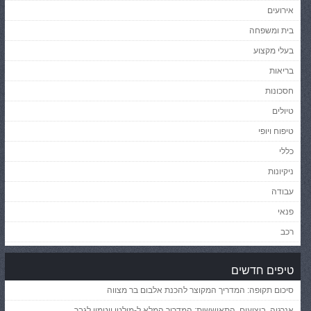
אירועים
בית ומשפחה
בעלי מקצוע
בריאות
חסכונות
טיולים
טיפוח ויופי
כללי
ניקיונות
עבודה
פנאי
רכב
טיפים חדשים
סיכום תקופה: המדריך המקוצר להכנת אלבום בר מצווה
אנרגיה, ביצועים, התאוששות: המדריך המלא ל-מולטי ויטמין לגבר