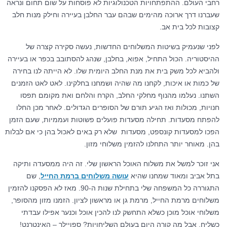
רחבי העולם. ההתפתחויות הטכנולוגיות לא פוסחות על שום תחום ונראה
שעברנו דרך ארוכה מהימים שבהם עבר החלבן בעיירה וחילק מנות חלב
קצובות לכל בית אב.
לפני שנעמיק בשיטות המשלוחים החדשות, נעשה סקירה קצרה של
ההיסטוריה. הכול התחיל, אפוא, בחלבן, שנהג להסתובב בכפר או בעיירה
ולהביא לכל משק בית את מנת החלב היומית שלו. לא הייתה לנו בחירה
של כמות או איכות, לקחנו מה שהיה ושמחנו בחלקינו. לאט לאט הזמנים
השתנו. נעלמו מהנוף מחלקי החלב, הקרח והלחם ואת מקומם תפסו
חנויות, מכולות ואז הגיע תורם של הסופרים הגדולים. לאחר מכן החלו
להפתח מסעדות. תחילה מסעדות פועלים פשוטות ועממיות, שעם הזמן
הפכו למסעדות קונספט, מסעדות שלא רק באים לאכול בהן כי אם לבלות
בהן. מאוחר יותר התחלנו להזמין משלוחי מזון.
אני זוכר למשל את משלוח האוכל הראשון שלי. זה היה ממסעדה ותיקה
בתל אביב ומאוד שמחנו שהיא
עושה משלוחים ברמת החייל
, שם
התגוררה כל המשפחה שלי בתחילת שנות ה-90. מאז לא הפסקנו להזמין
משלוחים מרמת החייל, מרמת גן או מראשון לציון. הזמנו מזון מהסופר,
משלוחי אוכל מוכן כשלא התחשק לנו להכין אוכל וכנער אפילו עבדתי
כשליח. אבל מה קורה היום בעולם השליחויות? ספויילר – האינטרנט!