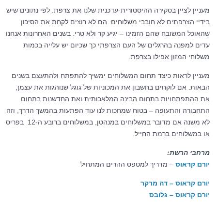
מעניין לציין בסקירה ההיסטורית-עדכנית שלנו את צרפת. לפי נתונים שיש
בידיי הצרפתים לא חובבי משלוחים. הם לא רוצים לקחת את הסיכון
שהאוכל המשובח שהם הזמינו – יגיע קר ולא טרי. בשנים האחרונות אנחנו
עדים למפנה בהרגלים של העם הצרפתי כך שכיום יש עלייה בכמות
משלוחי המזון אפילו בצרפת.
מעניין לראות כיצד תחום המשלוחים ימשיך להתפתח ולהתעצם בשנים
הבאות. אם לוקחים בחשבון את המכוניות של גוגל שנוהגות את עצמן,
את ההתפתחויות בתחום הבינה המלאכותית ואת החדשנות בתחום
התחבורה והתעופה – בטוח שמחכות לנו עוד הפתעות בהמשך הדרך, וזה
לא משנה אם מדובר במשלוחים במנהטן, במשלוחים ברובע ה-12 בפריס
או במשלוחים ברמת החייל.
מרחבי הרשת:
יורם קראוס
– מדריך למטפס ההרים המתחיל
יורם קראוס – דה מרקר
יורם קראוס – גלובס