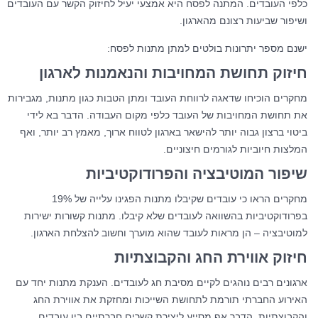
כלפי העובדים. המתנה לפסח היא אמצעי יעיל לחיזוק הקשר עם העובדים
ושיפור שביעות רצונם מהארגון.
ישנם מספר יתרונות בולטים למתן מתנות לפסח:
חיזוק תחושת המחויבות והנאמנות לארגון
מחקרים הוכיחו שדאגה לרווחת העובד ומתן הטבות כגון מתנות, מגבירות
את תחושת המחויבות של העובד כלפי מקום העבודה. הדבר בא לידי
ביטוי ברצון גבוה יותר להישאר בארגון לטווח ארוך, מאמץ רב יותר, ואף
המלצות חיוביות לגורמים חיצוניים.
שיפור המוטיבציה והפרודוקטיביות
מחקרים הראו כי עובדים שקיבלו מתנות הפגינו עלייה של 19%
בפרודוקטיביות בהשוואה לעובדים שלא קיבלו. מתנות קשורות ישירות
למוטיבציה – הן מראות לעובד שהוא מוערך וחשוב להצלחת הארגון.
חיזוק אווירת החג והקבוצתיות
ארגונים רבים נוהגים לקיים מסיבת חג לעובדים. הענקת מתנות יחד עם
האירוע החברתי תורמת לתחושת השייכות ומחזקת את אווירת החג
והקבוצתיות. הדבר אף מסייע ליצירת קשרים חברתיים בין עובדים