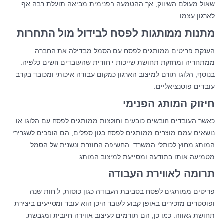
שאול מעולם השיווק, אך ההטמעה הפנימית מביאה תועלת רבה אף
לארגון עצמו.
מתנות ממותגות לפסח לבידול מול התחרות
הענקת פריטים ממותגים לפסח עם הסמל מבדילה את החברה
ממתחריה ומחזקת תחושת שייכות ייחודית שהעובדים חשים כלפיה.
בנוסף, הלוגו תורם למיצוב הארגון כמקום עבודה איכותי ומכובד בקרב
עובדים פוטנציאליים.
חיזוק המותג הפנימי
כאשר העובדים חובשים כובעים וחולצות ממותגים לפסח עם הלוגו או
נושאים עמם מוצרים ממותגים לפסח כגון ספלים, הם הופכים לשגרירי
המותג מחוץ לכותלי המשרד. החשיפה החוזרת ונשנית של הסמל
מטמיעה אותו בתודעה ומסייעת למיצוב המותג.
תרומה לאווירת העבודה
פריטים ממותגים לפסח בסביבת העבודה כגון כוסות, לוחות שנה
ופוסטרים מזכירים באופן קבוע לעובד היכן הוא עובד ומסייעים ביצירת
תחושת גאווה. כמו כן, הם תורמים לעיצוב אווירה חיובית ומגבשת.