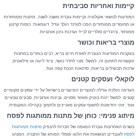
קיימות ואחריות סביבתית
המודעות לנושאי אקולוגיה וקיימות גוברת משנה לשנה. מתנות ממוחזרות
או מחומרים ממוחזרים הפכו לטרנד הולך וגדל. דוגמאות: כוסות קרטון
ממוחזר, צ'רג'רים סולריים לנייד וערכות גינון אורגניות.
מוצרי בריאות וכושר
בעקבות המודעות הגוברת לאורח חיים בריא, רבים בוחרים במתנות
הקשורות לתחום זה, למשל: מנוי לחדר כושר, ציוד ליוגה או פילאטיס,
ערכות תבשילים בריאות, סדנאות הכנת קפה ועוד.
לוקאלי ועסקים קטנים
העדפה הולכת וגדלה למוצרים המיוצרים בישראל על ידי עסקים מקומיים
קטנים. למשל יינות בוטיק מאזור מסוים, גבינות אורגניות, סבונים טבעיים
ועוד. זוהי הזדמנות לחשוף עסקים מעניינים ולתמוך בקהילה המקומית.
מיתוג פנימי: כוחן של מתנות ממותגות לפסח
בשנים האחרונות גוברת המגמה של חברות להנפיק
מתנות ממותגות
לפסח
לעובדים הנושאות את הלוגו וסמלי המותג של החברה. המנהג