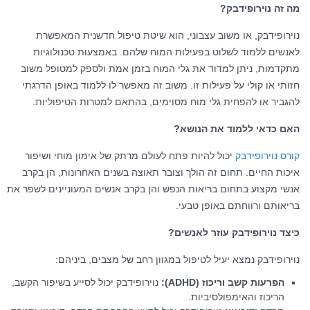
מה זה נוירופידבק?
נוירופידבק, או משוב עצבוני, הוא שיטת טיפול חדשנית המאפשרת
לאנשים ללמוד לשלוט בפעילות המוח שלהם. באמצעות טכנולוגיות
מתקדמות, ניתן למדוד את גלי המוח בזמן אמת ולספק למטופל משוב
חזותי או קולי על פעילות זו. משוב זה מאפשר לו ללמוד באופן הדרגתי
להגביר או להפחית גלי מוח מסוימים, בהתאם למטרות הטיפוליות.
האם כדאי ללמוד את הנושא?
קורס נוירופידבק
יכול להיות פתח לעולם מרתק של אימון מוחי ושיפור
איכות החיים. תחום זה הולך וצובר תאוצה בשנים האחרונות, הן בקרב
אנשי מקצוע בתחום בריאות הנפש והן בקרב אנשים המעוניינים לשפר את
בריאותם ורווחתם באופן טבעי.
כיצד נוירופידבק עוזר לאנשים?
נוירופידבק נמצא יעיל לטיפול במגוון רחב של מצבים, ביניהם:
הפרעות קשב וריכוז (ADHD):
נוירופידבק יכול לסייע בשיפור הקשב,
הריכוז והאימפולסיביות.