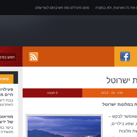
ה את כל הארונות, ולא במקרה
מהם מינרלים ומה חשיבותם לגוף שלנו
של אובדן כושר עבודה
ת ישרוטל
פופול
פעילויו
מרץ - 10 - 2013
0 תגובה
חיים מ
בבתי דיו
 במלונות ישרוטל
האחרונות
 שאפשר לבקש –
מוזיאונ
של ידע
 שפע בילויים,
ביקור במו
שת מלונות
מעשירה ו