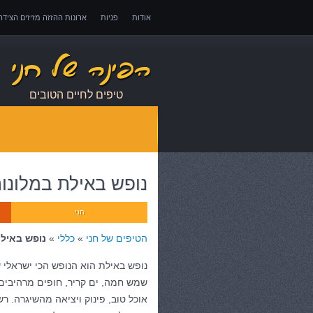
אודות
פניות
ארונות ההזזה מזיזים הציד
אובדן כושר עבודה – כיצד לממש זכויות במקרה 
טיפים לחיים הטובים
נופש באילת במלונו
חני
הטיפים של חני
»
כללי
»
נופש באילת
נופש באילת
הוא הנופש הכי ישראלי
שמש חמה, ים קריר, חופים מרהיבים,
אוכל טוב, פינוק ויציאה מהשיגרה. ר