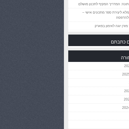
ונה: המדריך המקיף לתכנון מושלם
לא ליצירת ספר מתכונים אישי –
להדפסה
מזרן יוגה לאימון בפארק
 כתבתם
ורה