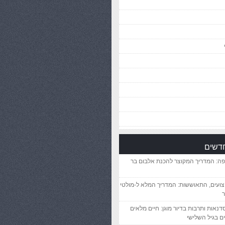
חדשים
פה: המדריך המקוצר להכנת אלבום בר
יצועים, התאוששות: המדריך המלא ל-מולטי
ר
סדנאות ותרבות בדיור מוגן: חיים מלאים
ם בגיל השלישי