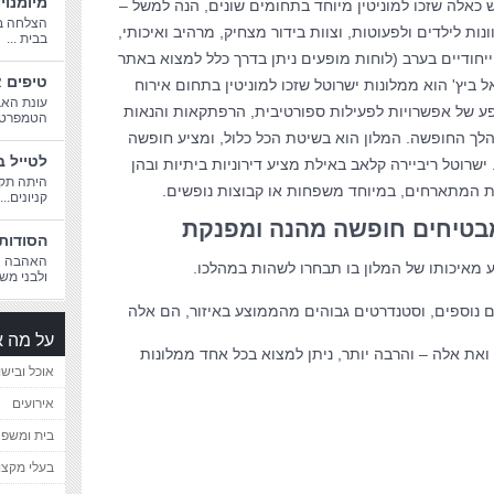
מיומנוי
יש כאלה שזכו למוניטין מיוחד בתחומים שונים, הנה למשל –
הצלחה בח
ות לילדים ולפעוטות, וצוות בידור מצחיק, מרהיב ואיכותי,
בבית ...
יחודיים בערב (לוחות מופעים ניתן בדרך כלל למצוא באתר
טיפים א
ל ביץ' הוא ממלונות ישרוטל שזכו למוניטין בתחום אירוח
עונת האב
פע של אפשרויות לפעילות ספורטיבית, הרפתקאות והנאות
הטמפרטורו
הלך החופשה. המלון הוא בשיטת הכל כלול, ומציע חופשה
לטייל ב
שרוטל ריביירה קלאב באילת מציע דירוניות ביתיות ובהן
היתה תקו
ות המתארחים, במיוחד משפחות או קבוצות נופשים.
קניונים...
מבטיחים חופשה מהנה ומפנקת
הסודות 
האהבה הג
 מאיכותו של המלון בו תבחרו לשהות במהלכו.
ולבני משפ
ים נוספים, וסטנדרטים גבוהים מהממוצע באיזור, הם אלה
על מה א
את אלה – והרבה יותר, ניתן למצוא בכל אחד ממלונות
אוכל ובישו
אירועים
בית ומשפ
בעלי מקצו