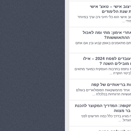
יצוב אישי – טאצ' אישי
 שנת הלימודים
וב אישי הוא כלי חיוני ורב-ערך במיוחד
די ...
חרי אימון: מתי ומה לאכול
 ההתאוששות?
תם מתאמנים באופן קבוע ובין אם אתם
מתנות עובדים לפסח 2024 – אילו
 מובילים השנה ?
 נתפס בתרבות העסקית כמועד מתאים
יטוי הוקרה ...
אחד מהמשקאות הפופולאריים בעולם
שיות הרווחיות בכלכלה ...
תקופה: המדריך המקוצר להכנת
בר מצווה
 מגיע בדרך כלל כמה חודשים לפני
דול. ...