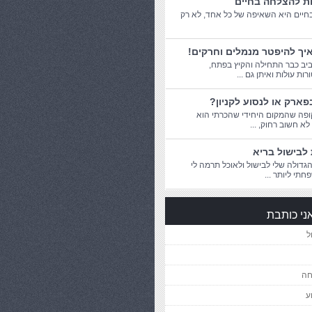
ות להצלחה בחיים
יים היא השאיפה של כל אחד, לא רק
יך להיפטר מנמלים וחרקים!
יב כבר התחילה והקיץ בפתח,
ת עולות ואיתן גם ...
פארק או לנסוע לקניון?
פה שהמקום היחידי שהכרתי הוא
 לא חשוב רחוק, ...
לבישול בריא
דולה שלי לבישול ולאוכל תרמה לי
חתי ליותר ...
ני כותבת
ל
חה
ע