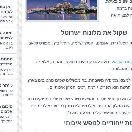
 שונים באילת,
יומן בע
ות ברמה
לפתיחת
ח למצות את
יומן בעיצ
עבור תלמי
 שקול את מלונות ישרוטל
תזונה א
לשיפור
רויאל גרדן, אגמים, המלך שלמה, רויאל ביץ', ספורט קלאב,
בין אם א
רק ...
נות ישרוטל
ידועה לא רק באירוח מוקפד ומהנה, אלא גם
טרנדים
 מהמלונות.
חג הפסח
במיוחד לב
ן למצוא מסעדה משובחת, בה מבשלים שפים מהטובים בארץ.
5 יתרונות בריאותיים של קפה
שת הוא תפריט גורמה ורכיבי המזון איכותיים.
קפה הוא 
ואחת התע
א מועדון ספא יוקרתי ומוצעים שפע של טיפולים מפנקים כמו
ר עם המלון הספציפי אילו טיפולים ניתן לקבוע באילו ימיםם
סיכום 
אלבום 
ים עבור החופשה שלכם מבעוד מועד).
הרגע הזה
התאריך הג
ת ייחודיים לנופש איכותי