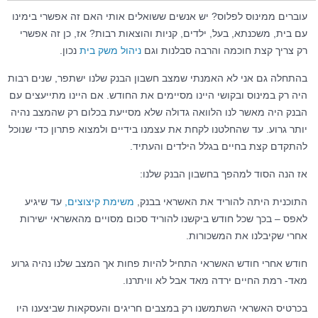
עוברים ממינוס לפלוס? יש אנשים ששואלים אותי האם זה אפשרי בימינו
עם בית, משכנתא, בעל, ילדים, קניות והוצאות רבות? אז, כן זה אפשרי
רק צריך קצת חוכמה והרבה סבלנות וגם
ניהול משק בית
נכון.
בהתחלה גם אני לא האמנתי שמצב חשבון הבנק שלנו ישתפר, שנים רבות
היה רק במינוס ובקושי היינו מסיימים את החודש. אם היינו מתייעצים עם
הבנק היה מאשר לנו הלוואה גדולה שלא מסייעת בכלום רק שהמצב נהיה
יותר גרוע. עד שהחלטנו לקחת את עצמנו בידיים ולמצוא פתרון כדי שנוכל
להתקדם קצת בחיים בגלל הילדים והעתיד.
אז הנה הסוד למהפך בחשבון הבנק שלנו:
התוכנית היתה להוריד את האשראי בבנק,
משימת קיצוצים,
עד שיגיע
לאפס – בכך שכל חודש ביקשנו להוריד סכום מסויים מהאשראי ישירות
אחרי שקיבלנו את המשכורות.
חודש אחרי חודש האשראי התחיל להיות פחות אך המצב שלנו נהיה גרוע
מאד- רמת החיים ירדה מאד אבל לא וויתרנו.
בכרטיס האשראי השתמשנו רק במצבים חריגים והעסקאות שביצענו היו