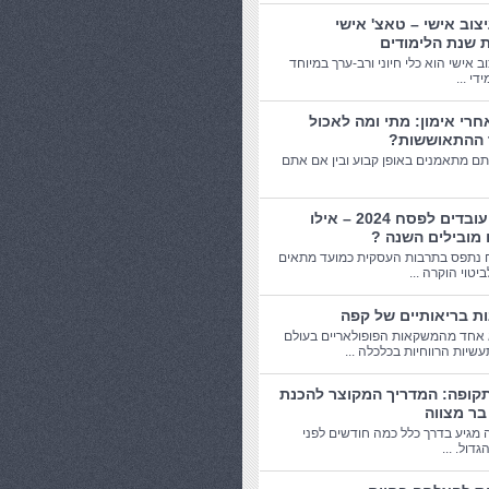
יצוב אישי – טאצ' אישי
 שנת הלימודים
וב אישי הוא כלי חיוני ורב-ערך במיוחד
די ...
חרי אימון: מתי ומה לאכול
 ההתאוששות?
תם מתאמנים באופן קבוע ובין אם אתם
מתנות עובדים לפסח 2024 – אילו
 מובילים השנה ?
 נתפס בתרבות העסקית כמועד מתאים
יטוי הוקרה ...
אחד מהמשקאות הפופולאריים בעולם
שיות הרווחיות בכלכלה ...
תקופה: המדריך המקוצר להכנת
בר מצווה
 מגיע בדרך כלל כמה חודשים לפני
דול. ...