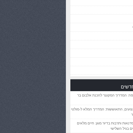
חדשים
פה: המדריך המקוצר להכנת אלבום בר
יצועים, התאוששות: המדריך המלא ל-מולטי
ר
סדנאות ותרבות בדיור מוגן: חיים מלאים
ם בגיל השלישי