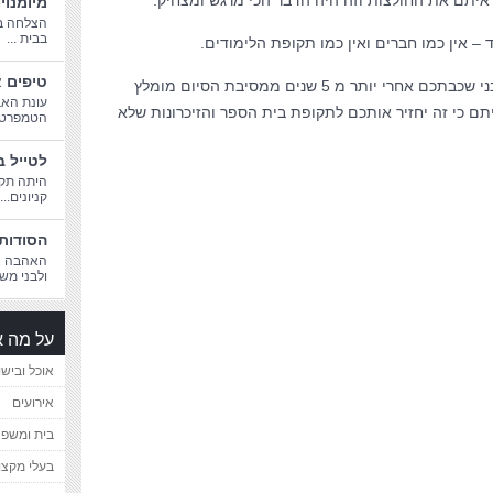
איתם את החולצות וזה היה הדבר הכי מרגש ומצחיק.
מיומנוי
הצלחה בח
בבית ...
 – אין כמו חברים ואין כמו תקופת הלימודים.
טיפים א
אם עדיין לא נפגשתם עם החברים ובני שכבתכם אחרי יותר מ 5 שנים ממסיבת הסיום מומלץ
עונת האב
תם כי זה יחזיר אותכם לתקופת בית הספר והזיכרונות שלא
הטמפרטורו
לטייל ב
היתה תקו
קניונים...
הסודות 
האהבה הג
ולבני משפ
על מה א
אוכל ובישו
אירועים
בית ומשפ
בעלי מקצו