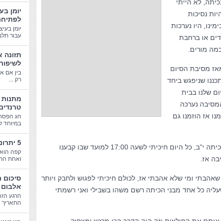
יתה, לא הייתי
יומן בע
יות נסיכות
לפתיחת
מינו, היו נערכות
יומן בעיצ
עבור תלמי
דים או ברחבת
כמה מורים.
תזונה א
לשיפור
 – ואחרי 15 שנים מאז מסיבת הסיום
בין אם א
רק ...
כננו שניפגש ביחד
ם שלנו בבית
המסיבה נערכה
טרנדים
ו אז הוזמנו גם
חג הפסח
במיוחד לב
5 יתרונות בריאותיים של קפה
התרגשתי כאילו שאני חזרתי להיות בכיתה י"ב, כל היום חיכיתי לשעה 17:00 למועד שבו קבענו
קפה הוא 
בה אז.
ואחת התע
אהבתי ומי שלא אהבתי אז, לכולם חיכיתי לפגוש ולחבק ויותר
סיכום 
אלבום 
ליה כל אחד מבני הכיתה רשם משהו בשבילי ואני רשמתי
הרגע הזה
התאריך הג