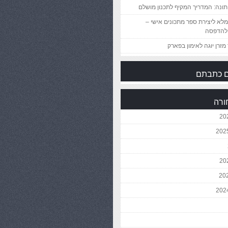
ונה: המדריך המקיף לתכנון מושלם
לא ליצירת ספר מתכונים אישי –
להדפסה
מזרן יוגה לאימון בפארק
 כתבתם
ורה