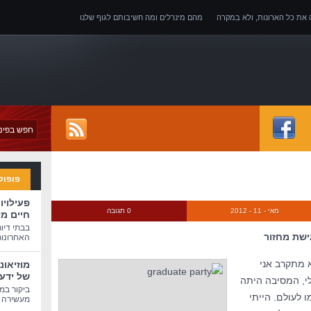
ה את כל הארונות, ולא במקרה
מהם מינרלים ומה חשיבותם לגוף שלנו
של אובדן כושר עבודה
פופול
פעילויו
מאי - 11 - 2012
0 תגובה
חיים מ
בבתי דיו
ישת מחזור
האחרונות
 מתקרב אני
מוזיאונ
של ידע
י, המסיבה היתה
ביקור במו
ו לעולם. הייתי
מעשירה ו