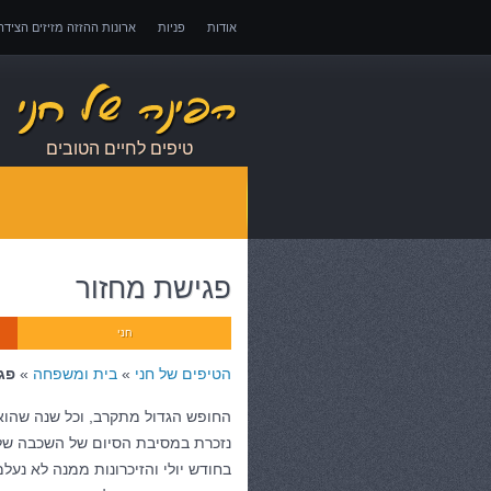
אודות
פניות
ארונות ההזזה מזיזים הציד
אובדן כושר עבודה – כיצד לממש זכויות במקרה 
טיפים לחיים הטובים
פגישת מחזור
חני
הטיפים של חני
»
בית ומשפחה
»
פג
החופש הגדול מתקרב, וכל שנה שהוא
נזכרת במסיבת הסיום של השכבה של
בחודש יולי והזיכרונות ממנה לא נעלמ