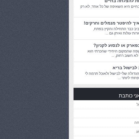
ות להצלחה בחיים
יים היא השאיפה של כל אחד, לא רק
יך להיפטר מנמלים וחרקים!
יב כבר התחילה והקיץ בפתח,
ת עולות ואיתן גם ...
פארק או לנסוע לקניון?
פה שהמקום היחידי שהכרתי הוא
 לא חשוב רחוק, ...
לבישול בריא
דולה שלי לבישול ולאוכל תרמה לי
חתי ליותר ...
ני כותבת
ל
חה
ע