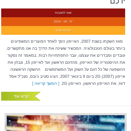
ידכם
סגור לתגובות
יול - 18 - 2024
מנהלת האתר
מאז השקתו בשנת 2007, האייפון הפך לאחד המוצרים המשפיעים
ביותר בעולם הטכנולוגיה. המכשיר ששינה את הדרך בה אנו מתקשרים,
עובדים ומבדרים את עצמנו, עבר התפתחויות רבות. במאמר זה נסקור
את ההיסטוריה של האייפון, מהדגם הראשון ועד לאייפון 15, ונבחן את
ההשפעה של כל דגם על השוק ועל המשתמשים. ההשקה הראשונה:
אייפון 2G (2007) ביום 9 בינואר 2007, הציג סטיב ג'ובס, מנכ"ל אפל
דאז, את האייפון הראשון. האייפון 2G
[ המשך קריאה ]
קרא עוד