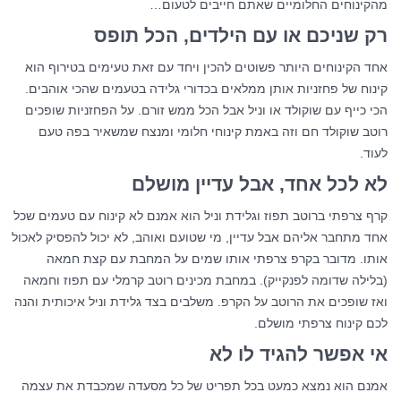
מהקינוחים החלומיים שאתם חייבים לטעום…
רק שניכם או עם הילדים, הכל תופס
אחד הקינוחים היותר פשוטים להכין ויחד עם זאת טעימים בטירוף הוא
קינוח של פחזניות אותן ממלאים בכדורי גלידה בטעמים שהכי אוהבים.
הכי כייף עם שוקולד או וניל אבל הכל ממש זורם. על הפחזניות שופכים
רוטב שוקולד חם וזה באמת קינוחי חלומי ומנצח שמשאיר בפה טעם
לעוד.
לא לכל אחד, אבל עדיין מושלם
קרף צרפתי ברוטב תפוז וגלידת וניל הוא אמנם לא קינוח עם טעמים שכל
אחד מתחבר אליהם אבל עדיין, מי שטועם ואוהב, לא יכול להפסיק לאכול
אותו. מדובר בקרפ צרפתי אותו שמים על המחבת עם קצת חמאה
(בלילה שדומה לפנקייק). במחבת מכינים רוטב קרמלי עם תפוז וחמאה
ואז שופכים את הרוטב על הקרפ. משלבים בצד גלידת וניל איכותית והנה
לכם קינוח צרפתי מושלם.
אי אפשר להגיד לו לא
אמנם הוא נמצא כמעט בכל תפריט של כל מסעדה שמכבדת את עצמה