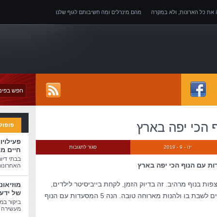
ה את כל הארונות, ולא במקרה
מהם מינרלים ומה חשיבותם לגוף שלנו
של אובדן כושר עבודה
פופול
פעילויו
ינו - 9 - 2019
סגור לתגובות
חיים מ
בבתי דיו
האחרונות
פות בנוף מרהיב. זה בדיוק הזמן, לקחת בייביסיטר לילדים,
מוזיאונ
של ידע
לצאת לטבע, למצוא מקום שכייף ונעים לשבת בו ולהנות מארוחה טובה. הנה 5 המסעדות עם הנוף
ביקור במו
מעשירה ו