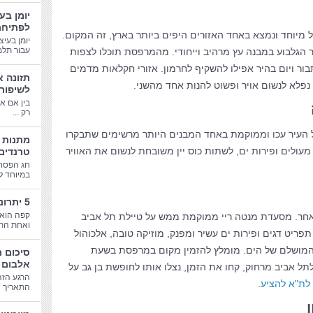
יומן בע
לפתיחת
יוחד ונמצא באחד האזורים היפים ביותר בארץ, זה המקום.
יומן בעיצ
עבור תלמי
הגלבוע במבנה עץ מרהיב וייחודי. מהמרפסת תוכלו לצפות
בור ויום בהיר אפילו להשקיף לחרמון. אזורי חקלאות מדמים
תזונה א
נפלא לנשום אויר ופשוט להנות אחד מהשני.
לשיפור
בין אם א
רק ...
העיר עכו וממוקמת באחד המבנים היותר מרשימים שתבקרו
עולים ופירות ים, לשתות כוס יין משובחת לנשום את האוויר
טרנדים
חג הפסח
במיוחד לב
5 יתרונות בריאותיים של קפה
קפה הוא 
 אחר. מסעדת מנטה ריי ממוקמת ממש על טיילת תל אביב
ואחת התע
תפריט דגים ופירות ים עשיר ומפנק, מוזיקה טובה, אלכוהול
ר המושלם של הים. מומלץ להזמין מקום במרפסת בשעת
סיכום 
אלבום 
ל אביב מרחוק, קחו את הזמן, נצלו אותו לחופשת בן גב על
הרגע הזה
לת"א להציע
.
התאריך הג