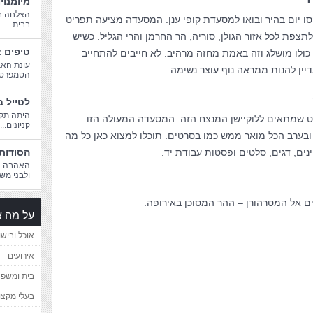
מיומנוי
הצלחה בח
 יום בהיר ובואו למסעדת קופי ענן. המסעדה מציעה תפריט
בבית ...
צפת לכל אזור הגולן, סוריה, הר החרמן והרי הגליל. כשיש
טיפים א
 כולו מושלג וזה באמת מחזה מרהיב. לא חייבים להתחייב
עונת האב
יין להנות ממראה נוף עוצר נשימה.
הטמפרטורו
לטייל ב
היתה תקו
שפט שמתאים ללוקיישן המנצח הזה. המסעדה המעולה הזו
קניונים...
ובערב הכל מואר ממש כמו בסרטים. תוכלו למצוא כאן כל מה
ם, דגים, סלטים ופסטות עבודת יד.
הסודות 
האהבה הג
ולבני משפ
ם אל המטרהורן – ההר המסוכן באירופה.
על מה א
אוכל ובישו
אירועים
בית ומשפ
בעלי מקצו