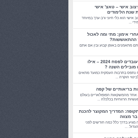
יצוב אישי – טאצ' אישי
 שנת הלימודים
וב אישי הוא כלי חיוני ורב-ערך במיוחד
די ...
חרי אימון: מתי ומה לאכול
 ההתאוששות?
תם מתאמנים באופן קבוע ובין אם אתם
מתנות עובדים לפסח 2024 – אילו
 מובילים השנה ?
 נתפס בתרבות העסקית כמועד מתאים
יטוי הוקרה ...
אחד מהמשקאות הפופולאריים בעולם
שיות הרווחיות בכלכלה ...
תקופה: המדריך המקוצר להכנת
בר מצווה
 מגיע בדרך כלל כמה חודשים לפני
דול. ...