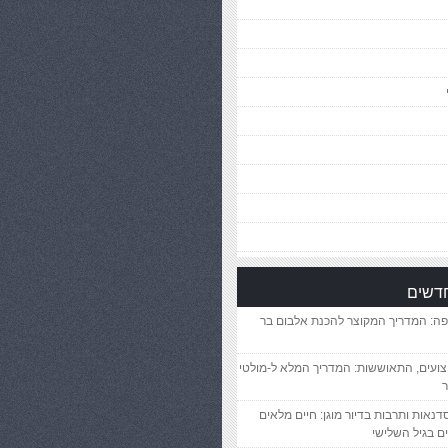
חדשים
פה: המדריך המקוצר להכנת אלבום בר
יצועים, התאוששות: המדריך המלא ל-מולטי
ר
סדנאות ותרבות בדיור מוגן: חיים מלאים
ם בגיל השלישי