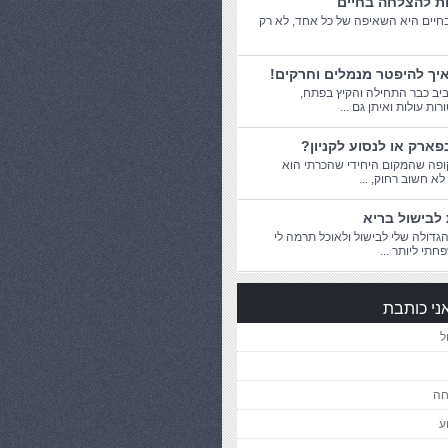
ות להצלחה בחיים
יים היא השאיפה של כל אחד, לא רק
יך להיפטר מנמלים וחרקים!
יב כבר התחילה והקיץ בפתח,
ת עולות ואיתן גם ...
פארק או לנסוע לקניון?
פה שהמקום היחידי שהכרתי הוא
 לא חשוב רחוק, ...
לבישול בריא
דולה שלי לבישול ולאוכל תרמה לי
חתי ליותר ...
ני כותבת
ל
חה
ע