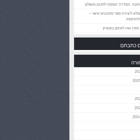
ונה: המדריך המקיף לתכנון מושלם
לא ליצירת ספר מתכונים אישי –
להדפסה
מזרן יוגה לאימון בפארק
 כתבתם
ורה