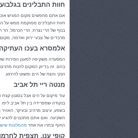
חוות התבלינים בגלבוע
אם אתם מחפשים מקום המגיש אוכל מ
חוות התבלינים ממוקמת ממש על הר 
בנוף של הרי נצרת, הרי הכרמל, הר ת
מרבדים של צבעי ירוק ואדמה, מקום 
אלמסרא בעכו העתיקה
המסעדה משקיפה למעגן הסירות של 
בהם. זה בדיוק המקום להנות מדגים מ
הנקי והצח של הים ופשוט להירגע.
מנטה ריי תל אביב
עוד מיקום על הים אבל בסגנון קצת
בנקודה שמפרידה בין תל אביב ליפו. 
בשפע, עיצוב מרהיב ובעיקר, האווי
השקיעה. ואם אתם מתכננים להגיע לת
החוף ובחרו את אחד
מהמלונות שיש 
קופי ענן, תצפית לחרמון